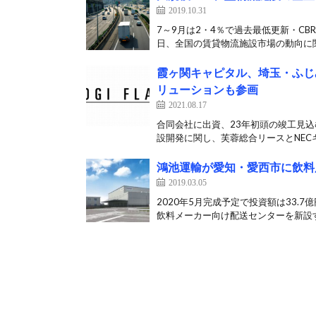
2019.10.31
7～9月は2・4％で過去最低更新・CB
日、全国の賃貸物流施設市場の動向に関
霞ヶ関キャピタル、埼玉・ふじ
リューションも参画
2021.08.17
合同会社に出資、23年初頭の竣工見込
設開発に関し、芙蓉総合リースとNECキ
鴻池運輸が愛知・愛西市に飲料
2019.03.05
2020年5月完成予定で投資額は33.
飲料メーカー向け配送センターを新設す