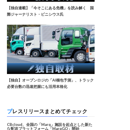
【独自連載】「今そこにある危機」を読み解く 国
際ジャーナリスト・ビニシウス氏
【独自】オープンロジの「AI梱包予測」、トラック
必要台数の迅速把握にも活用本格化
プレスリリースまとめてチェック
CBcloud、全国の「Marq」施設を起点とした新た
な配送プラットフォーム「MarqGO」開始