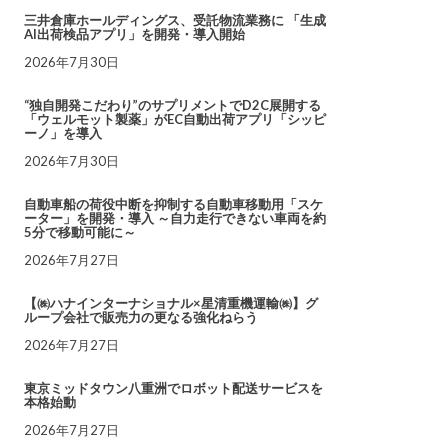
三井倉庫ホールディングス、受託物流業務に 「生成
AI出荷検品アプリ」を開発・導入開始
2026年7月30日
“独自開発こだわり”のサプリメントでD2C展開する
「ウェルモット製薬」がEC自動出荷アプリ「シッピ
ーノ」を導入
2026年7月30日
自動車船の荷役中断を抑制する自動車移動用「スケ
ーター」を開発・導入 ～自力走行できない車両を約
5分で移動可能に～
2026年7月27日
【㈱ハナインターナショナル×星清重機運輸㈱】グ
ループ会社で販売力の更なる強化ねらう
2026年7月27日
東京ミッドタウン八重洲でロボット配送サービスを
本格始動
2026年7月27日