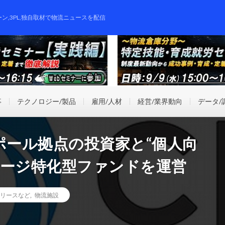
ーン,3PL,独自取材で物流ニュースを配信
事
テクノロジー/製品
雇用/人材
経営/業界動向
データ/
ポール拠点の投資家と“個人向
レージ特化型ファンドを運営
リースなど
,
物流施設