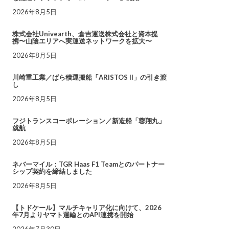
2026年8月5日
株式会社Univearth、倉吉運送株式会社と資本提
携〜山陰エリアへ実運送ネットワークを拡大〜
2026年8月5日
川崎重工業／ばら積運搬船「ARISTOS II」の引き渡
し
2026年8月5日
フジトランスコーポレーション／新造船「蓉翔丸」
就航
2026年8月5日
ネバーマイル：TGR Haas F1 Teamとのパートナー
シップ契約を締結しました
2026年8月5日
【トドケール】マルチキャリア化に向けて、2026
年7月よりヤマト運輸とのAPI連携を開始
2026年7月30日