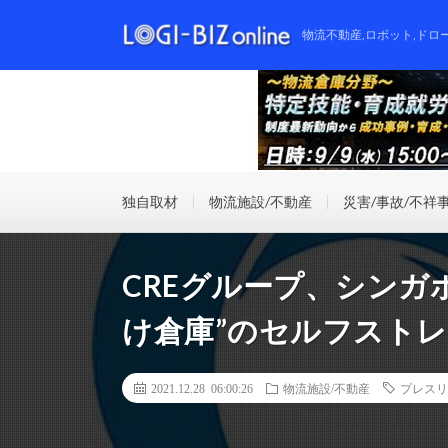
物流不動産,ロボット,ドロ
独自取材
物流施設/不動産
災害/事故/不祥
CREグループ、シンガ
け倉庫”のセルフスト
2021.12.28 06:00:26
物流施設/不動産
プレスリ