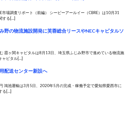
RE市場調査リポート（前編） シービーアールイー（CBRE）は10月31
する[…]
み野の物流施設開発に芙蓉総合リースやNECキャピタルソ
む 霞ヶ関キャピタルは8月13日、埼玉県ふじみ野市で進めている物流施
ャピタル[…]
用配送センター新設へ
7億円 鴻池運輸は3月5日、2020年5月の完成・稼働予定で愛知県愛西市に
る[…]