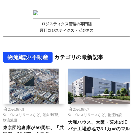
ロジスティクス管理の専門誌
月刊ロジスティクス・ビジネス
物流施設/不動産
カテゴリの最新記事
2026.08.08
2026.08.07
プレスリリースなど
,
動向/展望
,
プレスリリースなど
,
物流施設
物流施設
大和ハウス、大阪・茨木の旧
東京団地倉庫が60周年、「共
パナ工場跡地で3.1万㎡のマル