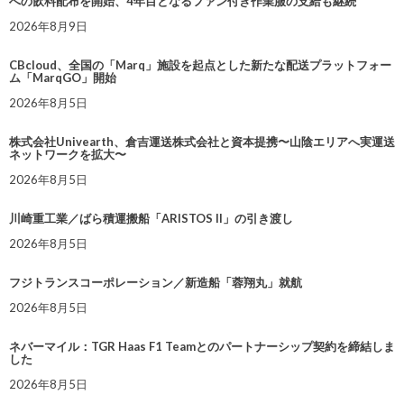
への飲料配布を開始、4年目となるファン付き作業服の支給も継続
2026年8月9日
CBcloud、全国の「Marq」施設を起点とした新たな配送プラットフォー
ム「MarqGO」開始
2026年8月5日
株式会社Univearth、倉吉運送株式会社と資本提携〜山陰エリアへ実運送
ネットワークを拡大〜
2026年8月5日
川崎重工業／ばら積運搬船「ARISTOS II」の引き渡し
2026年8月5日
フジトランスコーポレーション／新造船「蓉翔丸」就航
2026年8月5日
ネバーマイル：TGR Haas F1 Teamとのパートナーシップ契約を締結しま
した
2026年8月5日