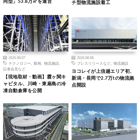
同型」53.8万㎡を運営
チ型物流施設着工
2026.08.07
2026.08.06
テクノロジー
,
動画
,
物流施設
,
プレスリリースなど
,
物流施設
記者会見など
ヨコレイが上信越エリア初、
【現地取材・動画】霞ヶ関キ
新潟・長岡で2.7万tの物流拠
ャピタル、川崎・東扇島の冷
点開設
凍自動倉庫を公開