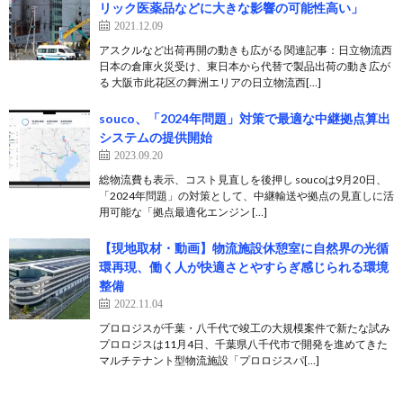
リック医薬品などに大きな影響の可能性高い」
2021.12.09
アスクルなど出荷再開の動きも広がる 関連記事：日立物流西
日本の倉庫火災受け、東日本から代替で製品出荷の動き広が
る 大阪市此花区の舞洲エリアの日立物流西[…]
souco、「2024年問題」対策で最適な中継拠点算出
システムの提供開始
2023.09.20
総物流費も表示、コスト見直しを後押し soucoは9月20日、
「2024年問題」の対策として、中継輸送や拠点の見直しに活
用可能な「拠点最適化エンジン […]
【現地取材・動画】物流施設休憩室に自然界の光循
環再現、働く人が快適さとやすらぎ感じられる環境
整備
2022.11.04
プロロジスが千葉・八千代で竣工の大規模案件で新たな試み
プロロジスは11月4日、千葉県八千代市で開発を進めてきた
マルチテナント型物流施設「プロロジスパ[…]