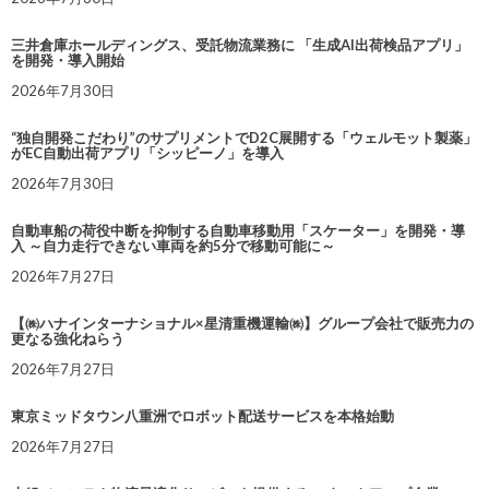
三井倉庫ホールディングス、受託物流業務に 「生成AI出荷検品アプリ」
を開発・導入開始
2026年7月30日
“独自開発こだわり”のサプリメントでD2C展開する「ウェルモット製薬」
がEC自動出荷アプリ「シッピーノ」を導入
2026年7月30日
自動車船の荷役中断を抑制する自動車移動用「スケーター」を開発・導
入 ～自力走行できない車両を約5分で移動可能に～
2026年7月27日
【㈱ハナインターナショナル×星清重機運輸㈱】グループ会社で販売力の
更なる強化ねらう
2026年7月27日
東京ミッドタウン八重洲でロボット配送サービスを本格始動
2026年7月27日