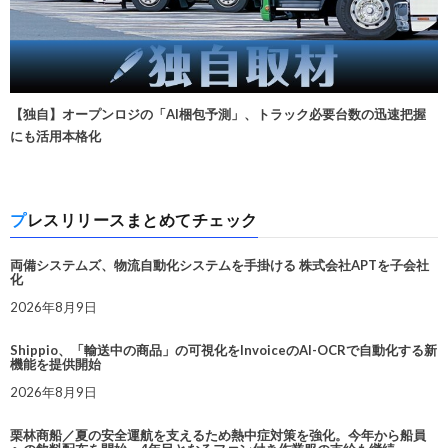
【独自】オープンロジの「AI梱包予測」、トラック必要台数の迅速把握
にも活用本格化
プレスリリースまとめてチェック
両備システムズ、物流自動化システムを手掛ける 株式会社APTを子会社
化
2026年8月9日
Shippio、「輸送中の商品」の可視化をInvoiceのAI-OCRで自動化する新
機能を提供開始
2026年8月9日
栗林商船／夏の安全運航を支えるため熱中症対策を強化。今年から船員