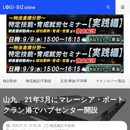
独自取材
物流施設/不動産
災害/事故/不祥事
テクノロジー/製品
山九、21年3月にマレーシア・ポート
クラン港でハブセンター開設
2020.07.31 16:38:30
物流施設/不動産