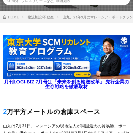
海外
,
プレスリリースなど
,
物流施設
物流施設/不動産
山九、21年3月にマレーシア・ポートクラ
HOME
月刊LOGI-BIZ 7月号は「未来を創る輸送改革」 先行企業の
生存戦略を徹底取材
2万平方メートルの倉庫スペース
山九は7月31日、マレーシアの現地法人が同国最大の貿易港、ポー
トクラン港ウエストポート内に2021年3月1日付で「アジア・ハブセ