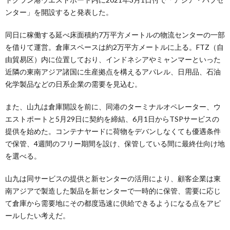
ンター」を開設すると発表した。
同日に稼働する延べ床面積約7万平方メートルの物流センターの一部
を借りて運営。倉庫スペースは約2万平方メートルに上る。FTZ（自
由貿易区）内に位置しており、インドネシアやミャンマーといった
近隣の東南アジア諸国に生産拠点を構えるアパレル、日用品、石油
化学製品などの日系企業の需要を見込む。
また、山九は倉庫開設を前に、同港のターミナルオペレーター、ウ
エストポートと5月29日に契約を締結、6月1日からTSPサービスの
提供を始めた。コンテナヤードに荷物をデバンしなくても優遇条件
で保管、4週間のフリー期間を設け、保管している間に最終仕向け地
を選べる。
山九は同サービスの提供と新センターの活用により、顧客企業は東
南アジアで製造した製品を新センターで一時的に保管、需要に応じ
て倉庫から需要地にその都度迅速に供給できるようになる点をアピ
ールしたい考えだ。