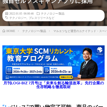
独自セルフスキャンアプリに採用
2022.01.05 06:00:46
テクノロジー/製品
テクノロジー
,
プレスリリースなど
テクノロジー/製品
マルエツなど運営のユナイテッド・スー
HOME
月刊LOGI-BIZ 7月号は「未来を創る輸送改革」 先行企業の
生存戦略を徹底取材
“レジレス”で買い物完了可能、商品のバー