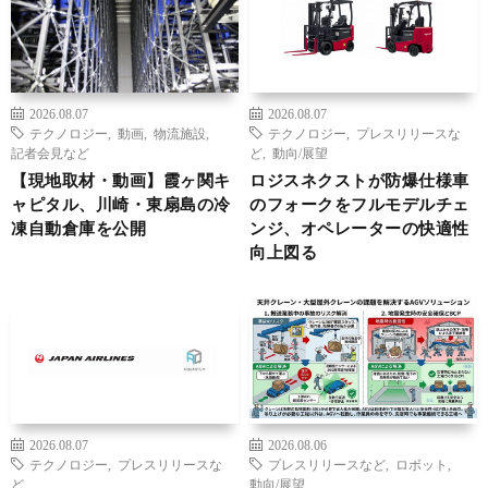
2026.08.07
2026.08.07
テクノロジー
,
動画
,
物流施設
,
テクノロジー
,
プレスリリースな
記者会見など
ど
,
動向/展望
【現地取材・動画】霞ヶ関キ
ロジスネクストが防爆仕様車
ャピタル、川崎・東扇島の冷
のフォークをフルモデルチェ
凍自動倉庫を公開
ンジ、オペレーターの快適性
向上図る
2026.08.07
2026.08.06
テクノロジー
,
プレスリリースな
プレスリリースなど
,
ロボット
,
ど
動向/展望