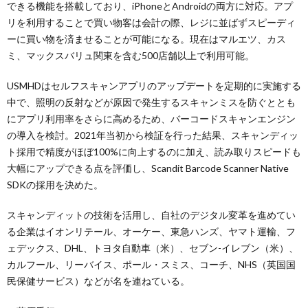
できる機能を搭載しており、iPhoneとAndroidの両方に対応。アプ
リを利用することで買い物客は会計の際、レジに並ばずスピーディ
ーに買い物を済ませることが可能になる。現在はマルエツ、カス
ミ、マックスバリュ関東を含む500店舗以上で利用可能。
USMHDはセルフスキャンアプリのアップデートを定期的に実施する
中で、照明の反射などが原因で発生するスキャンミスを防ぐととも
にアプリ利用率をさらに高めるため、バーコードスキャンエンジン
の導入を検討。2021年当初から検証を行った結果、スキャンディッ
ト採用で精度がほぼ100%に向上するのに加え、読み取りスピードも
大幅にアップできる点を評価し、Scandit Barcode Scanner Native
SDKの採用を決めた。
スキャンディットの技術を活用し、自社のデジタル変革を進めてい
る企業はイオンリテール、オーケー、東急ハンズ、ヤマト運輸、フ
ェデックス、DHL、トヨタ自動車（米）、セブン-イレブン（米）、
カルフール、リーバイス、ポール・スミス、コーチ、NHS（英国国
民保健サービス）などが名を連ねている。