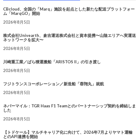
CBcloud、全国の「Marq」施設を起点とした新たな配送プラットフォー
ム「MarqGO」開始
2026年8月5日
株式会社Univearth、倉吉運送株式会社と資本提携〜山陰エリアへ実運送
ネットワークを拡大〜
2026年8月5日
川崎重工業／ばら積運搬船「ARISTOS II」の引き渡し
2026年8月5日
フジトランスコーポレーション／新造船「蓉翔丸」就航
2026年8月5日
ネバーマイル：TGR Haas F1 Teamとのパートナーシップ契約を締結しま
した
2026年8月5日
【トドケール】マルチキャリア化に向けて、2026年7月よりヤマト運輸
とのAPI連携を開始