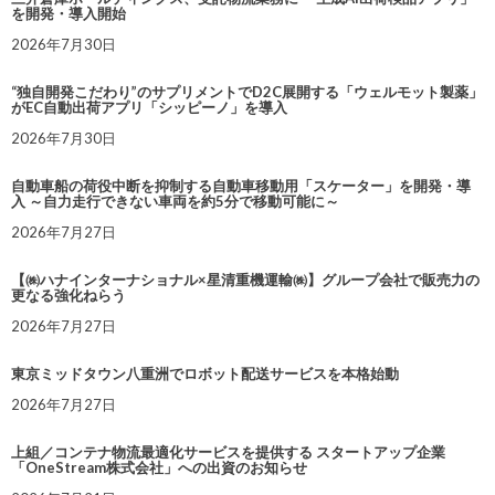
を開発・導入開始
2026年7月30日
“独自開発こだわり”のサプリメントでD2C展開する「ウェルモット製薬」
がEC自動出荷アプリ「シッピーノ」を導入
2026年7月30日
自動車船の荷役中断を抑制する自動車移動用「スケーター」を開発・導
入 ～自力走行できない車両を約5分で移動可能に～
2026年7月27日
【㈱ハナインターナショナル×星清重機運輸㈱】グループ会社で販売力の
更なる強化ねらう
2026年7月27日
東京ミッドタウン八重洲でロボット配送サービスを本格始動
2026年7月27日
上組／コンテナ物流最適化サービスを提供する スタートアップ企業
「OneStream株式会社」への出資のお知らせ