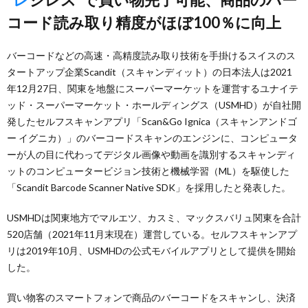
コード読み取り精度がほぼ100％に向上
バーコードなどの高速・高精度読み取り技術を手掛けるスイスのス
タートアップ企業Scandit（スキャンディット）の日本法人は2021
年12月27日、関東を地盤にスーパーマーケットを運営するユナイテ
ッド・スーパーマーケット・ホールディングス（USMHD）が自社開
発したセルフスキャンアプリ「Scan&Go Ignica（スキャンアンドゴ
ー イグニカ）」のバーコードスキャンのエンジンに、コンピュータ
ーが人の目に代わってデジタル画像や動画を識別するスキャンディ
ットのコンピュータービジョン技術と機械学習（ML）を駆使した
「Scandit Barcode Scanner Native SDK」を採用したと発表した。
USMHDは関東地方でマルエツ、カスミ、マックスバリュ関東を合計
520店舗（2021年11月末現在）運営している。セルフスキャンアプ
リは2019年10月、USMHDの公式モバイルアプリとして提供を開始
した。
買い物客のスマートフォンで商品のバーコードをスキャンし、決済