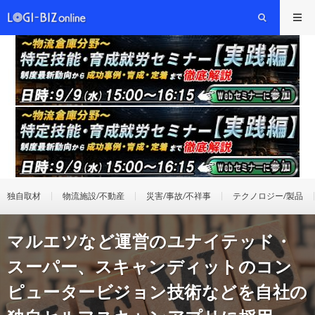
独自取材
物流施設/不動産
災害/事故/不祥事
テクノロジー/製品
マルエツなど運営のユナイテッド・
スーパー、スキャンディットのコン
ピュータービジョン技術などを自社の