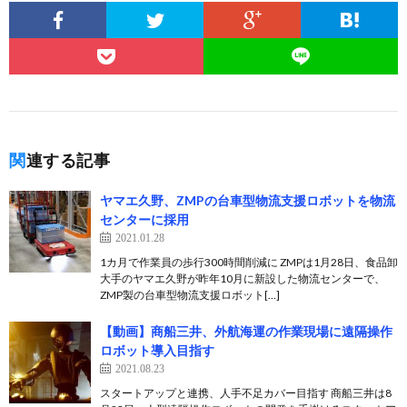
関連する記事
ヤマエ久野、ZMPの台車型物流支援ロボットを物流
センターに採用
2021.01.28
1カ月で作業員の歩行300時間削減に ZMPは1月28日、食品卸
大手のヤマエ久野が昨年10月に新設した物流センターで、
ZMP製の台車型物流支援ロボット[…]
【動画】商船三井、外航海運の作業現場に遠隔操作
ロボット導入目指す
2021.08.23
スタートアップと連携、人手不足カバー目指す 商船三井は8