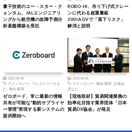
量子技術のエー・スター・ク
ROBO-HI、吊り下げ式クレー
ォンタム、JALエンジニアリ
ンに代わる超重量級
ングから航空機の故障予測分
200tAGVで「落下リスク」
析基盤構築を受託
解消と説明
2026.08.06
2026.08.06
テクノロジー
,
プレスリリースな
テクノロジー
,
動向/展望
,
記者会
ど
,
動向/展望
見など
ゼロボード、常に最新の情報
【現地取材】貿易関連業務の
共有が可能な“動的サプライヤ
効率化目指す業界団体「日本
ー管理”実現する新システムの
貿易DX協会」が発足
提供開始へ