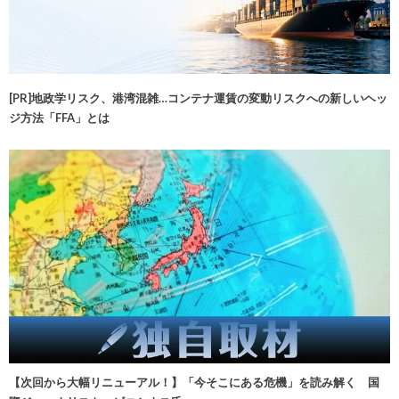
[PR]地政学リスク、港湾混雑…コンテナ運賃の変動リスクへの新しいヘッ
ジ方法「FFA」とは
【次回から大幅リニューアル！】「今そこにある危機」を読み解く 国