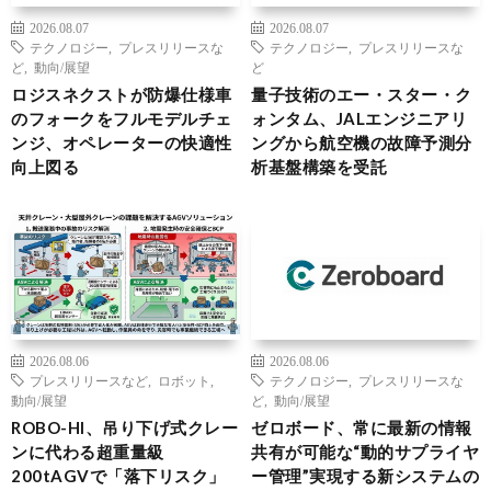
2026.08.07
2026.08.07
テクノロジー
,
プレスリリースな
テクノロジー
,
プレスリリースな
ど
,
動向/展望
ど
ロジスネクストが防爆仕様車
量子技術のエー・スター・ク
のフォークをフルモデルチェ
ォンタム、JALエンジニアリ
ンジ、オペレーターの快適性
ングから航空機の故障予測分
向上図る
析基盤構築を受託
2026.08.06
2026.08.06
プレスリリースなど
,
ロボット
,
テクノロジー
,
プレスリリースな
動向/展望
ど
,
動向/展望
ROBO-HI、吊り下げ式クレー
ゼロボード、常に最新の情報
ンに代わる超重量級
共有が可能な“動的サプライヤ
200tAGVで「落下リスク」
ー管理”実現する新システムの