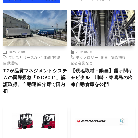
2026.08.08
2026.08.07
プレスリリースなど
,
動向/展望
,
テクノロジー
,
動画
,
物流施設
,
自動運転
記者会見など
T2が品質マネジメントシステ
【現地取材・動画】霞ヶ関キ
ムの国際規格「ISO9001」認
ャピタル、川崎・東扇島の冷
証取得、自動運転分野で国内
凍自動倉庫を公開
初