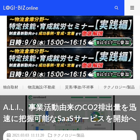
独自取材
物流施設/不動産
災害/事故/不祥事
テクノロジー/製品
A.L.I.、事業活動由来のCO2排出量を迅
速に把握可能なSaaSサービスを開始へ
2021.03.03 11:11:20
テクノロジー/製品