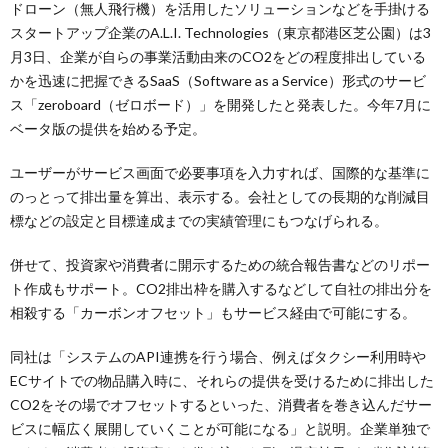
ドローン（無人飛行機）を活用したソリューションなどを手掛ける
スタートアップ企業のA.L.I. Technologies（東京都港区芝公園）は3
月3日、企業が自らの事業活動由来のCO2をどの程度排出している
かを迅速に把握できるSaaS（Software as a Service）形式のサービ
ス「zeroboard（ゼロボード）」を開発したと発表した。今年7月に
ベータ版の提供を始める予定。
ユーザーがサービス画面で必要事項を入力すれば、国際的な基準に
のっとって排出量を算出、表示する。会社としての長期的な削減目
標などの設定と目標達成までの実績管理にもつなげられる。
併せて、投資家や消費者に開示するための統合報告書などのリポー
ト作成もサポート。CO2排出枠を購入するなどして自社の排出分を
相殺する「カーボンオフセット」もサービス経由で可能にする。
同社は「システムのAPI連携を行う場合、例えばタクシー利用時や
ECサイトでの物品購入時に、それらの提供を受けるために排出した
CO2をその場でオフセットするといった、消費者を巻き込んだサー
ビスに幅広く展開していくことが可能になる」と説明。企業単独で