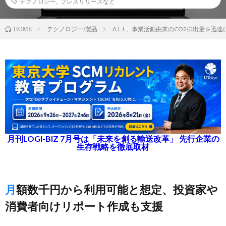
テクノロジー
,
プレスリリースなど
テクノロジー/製品
A.L.I.、事業活動由来のCO2排出量を迅
HOME
月刊LOGI-BIZ 7月号は「未来を創る輸送改革」 先行企業の
生存戦略を徹底取材
月額数千円から利用可能と想定、投資家や
消費者向けリポート作成も支援