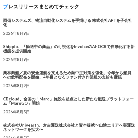
プレスリリースまとめてチェック
両備システムズ、物流自動化システムを手掛ける 株式会社APTを子会社
化
2026年8月9日
Shippio、「輸送中の商品」の可視化をInvoiceのAI-OCRで自動化する新
機能を提供開始
2026年8月9日
栗林商船／夏の安全運航を支えるため熱中症対策を強化。今年から船員
への飲料配布を開始、4年目となるファン付き作業服の支給も継続
2026年8月9日
CBcloud、全国の「Marq」施設を起点とした新たな配送プラットフォー
ム「MarqGO」開始
2026年8月5日
株式会社Univearth、倉吉運送株式会社と資本提携〜山陰エリアへ実運送
ネットワークを拡大〜
2026年8月5日