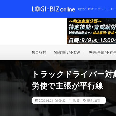
物流不動産,ロボット,ドロ
独自取材
物流施設/不動産
災害/事故/不祥
トラックドライバー対
労使で主張が平行線
2022.01.24 06:00:32
政策
動向/展望