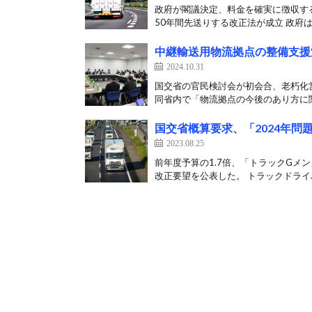
政府が閣議決定、料金を確実に徴収する
50年間先送りする改正法が成立 政府は8
中継輸送用物流拠点の整備支援
2024.10.31
国交省の官民検討会が初会合、老朽化営
同省内で「物流拠点の今後のあり方に関
国交省概算要求、「2024年問
2023.08.25
前年度予算の1.7倍、「トラックGメン
改正要望を公表した。 トラックドライバ