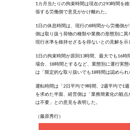
1カ月当たりの拘束時間は現在の293時間を
張する労働側で意見がかけ離れた。
1日の休息時間は、現行の8時間から労働側が
側は取り扱う荷物の種類や業務の形態別に異
現行水準を維持せざるを得ないとの見解を示
1日の拘束時間が原則13時間、最大でも16
場合、18時間とするなど、業態別に運行実
は「限定的な取り扱いでも18時間は認めら
運転時間は「2日平均で9時間、2週平均で1
を求めた半面、経営側は「業務簡素化の観点
は不要」との意見を表明した。
（藤原秀行）