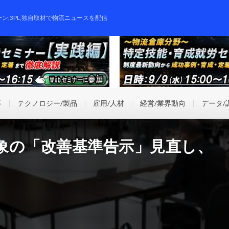
ーン,3PL,独自取材で物流ニュースを配信
事
テクノロジー/製品
雇用/人材
経営/業界動向
データ/
象の「改善基準告示」見直し、