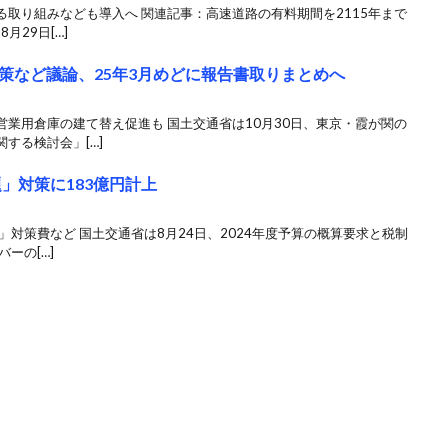
取り組みなども導入へ 関連記事：高速道路の有料期間を2115年まで
月29日[…]
策など議論、25年3月めどに報告書取りまとめへ
業用倉庫の建て替え促進も 国土交通省は10月30日、東京・霞が関の
する検討会」[…]
題」対策に183億円計上
」対策費など 国土交通省は8月24日、2024年度予算の概算要求と税制
ーの[…]