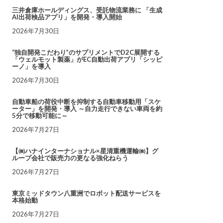
三井倉庫ホールディングス、受託物流業務に 「生成
AI出荷検品アプリ」を開発・導入開始
2026年7月30日
“独自開発こだわり”のサプリメントでD2C展開する
「ウェルモット製薬」がEC自動出荷アプリ「シッピ
ーノ」を導入
2026年7月30日
自動車船の荷役中断を抑制する自動車移動用「スケ
ーター」を開発・導入 ～自力走行できない車両を約
5分で移動可能に～
2026年7月27日
【㈱ハナインターナショナル×星清重機運輸㈱】グ
ループ会社で販売力の更なる強化ねらう
2026年7月27日
東京ミッドタウン八重洲でロボット配送サービスを
本格始動
2026年7月27日