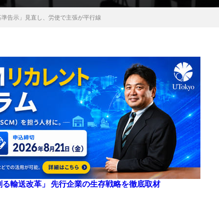
基準告示」見直し、労使で主張が平行線
来を創る輸送改革」 先行企業の生存戦略を徹底取材