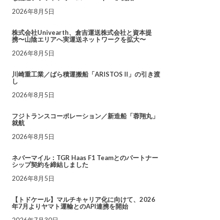
2026年8月5日
株式会社Univearth、倉吉運送株式会社と資本提
携〜山陰エリアへ実運送ネットワークを拡大〜
2026年8月5日
川崎重工業／ばら積運搬船「ARISTOS II」の引き渡
し
2026年8月5日
フジトランスコーポレーション／新造船「蓉翔丸」
就航
2026年8月5日
ネバーマイル：TGR Haas F1 Teamとのパートナー
シップ契約を締結しました
2026年8月5日
【トドケール】マルチキャリア化に向けて、2026
年7月よりヤマト運輸とのAPI連携を開始
2026年7月30日