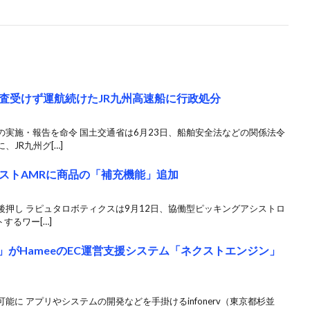
査受けず運航続けたJR九州高速船に行政処分
実施・報告を命令 国土交通省は6月23日、船舶安全法などの関係法令
JR九州グ[…]
ストAMRに商品の「補充機能」追加
押し ラピュタロボティクスは9月12日、協働型ピッキングアシストロ
するワー[…]
注」がHameeのEC運営支援システム「ネクストエンジン」
に アプリやシステムの開発などを手掛けるinfonerv（東京都杉並