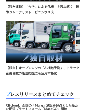
【独自連載】「今そこにある危機」を読み解く 国
際ジャーナリスト・ビニシウス氏
【独自】オープンロジの「AI梱包予測」、トラック
必要台数の迅速把握にも活用本格化
プレスリリースまとめてチェック
CBcloud、全国の「Marq」施設を起点とした新た
な配送プラットフォーム「MarqGO」開始