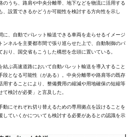
路のうち、路肩や中央分離帯、地下などを物流に活用する
も、設置できるかどうか可能性を検討する方向性を示し
間に、自動でパレット輸送できる車両を走らせるイメージ
トンネルを主要都市間で張り巡らせた上で、自動制御のパ
ており、国交省もこうした構想を念頭に置いている。
を結ぶ高速道路において自動パレット輸送を導入すること
手段となる可能性（がある）。中央分離帯や路肩等の既存
活用することにより、整備費用の縮減や用地確保の短縮等
せて検討が必要」と言及した。
手動にそれぞれ切り替えるための専用拠点を設けることを
援していくかについても検討する必要があるとの認識を示