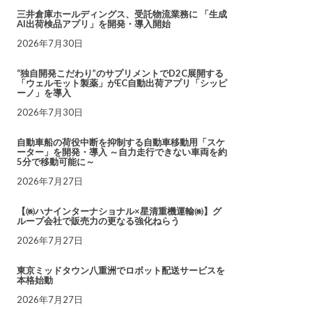
三井倉庫ホールディングス、受託物流業務に 「生成
AI出荷検品アプリ」を開発・導入開始
2026年7月30日
“独自開発こだわり”のサプリメントでD2C展開する
「ウェルモット製薬」がEC自動出荷アプリ「シッピ
ーノ」を導入
2026年7月30日
自動車船の荷役中断を抑制する自動車移動用「スケ
ーター」を開発・導入 ～自力走行できない車両を約
5分で移動可能に～
2026年7月27日
【㈱ハナインターナショナル×星清重機運輸㈱】グ
ループ会社で販売力の更なる強化ねらう
2026年7月27日
東京ミッドタウン八重洲でロボット配送サービスを
本格始動
2026年7月27日