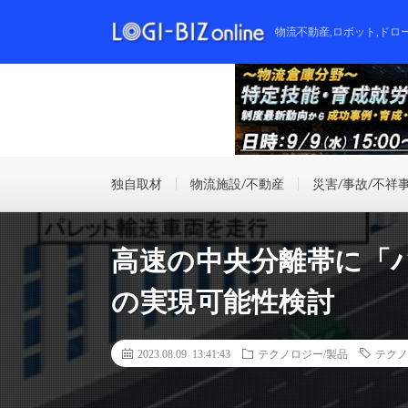
物流不動産,ロボット,ドロ
独自取材
物流施設/不動産
災害/事故/不祥
高速の中央分離帯に「
の実現可能性検討
2023.08.09 13:41:43
テクノロジー/製品
テクノ