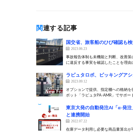
関連する記事
国交省、旅客船のひび確認も検
2023.06.23
事故報告体制も未機能と判断、改善策の
に違反する事実を確認したことを理由に、
ラピュタロボ、ピッキングアシ
2023.09.12
オプションで提供、指定棚への格納を後
ボット「ラピュタPA-AMR」でサポート
東京大発の自動発注AI「α-発
と連携開始
2022.07.22
在庫データ利用し必要な商品量算出が可能