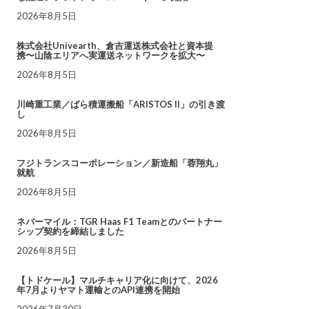
2026年8月5日
株式会社Univearth、倉吉運送株式会社と資本提
携〜山陰エリアへ実運送ネットワークを拡大〜
2026年8月5日
川崎重工業／ばら積運搬船「ARISTOS II」の引き渡
し
2026年8月5日
フジトランスコーポレーション／新造船「蓉翔丸」
就航
2026年8月5日
ネバーマイル：TGR Haas F1 Teamとのパートナー
シップ契約を締結しました
2026年8月5日
【トドケール】マルチキャリア化に向けて、2026
年7月よりヤマト運輸とのAPI連携を開始
2026年7月30日