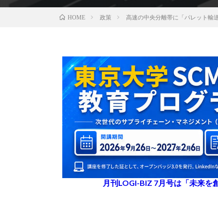
政策
高速の中央分離帯に「パレット輸
HOME
月刊LOGI-BIZ 7月号は「未