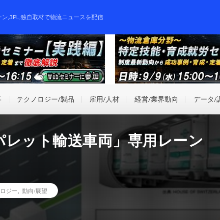
ーン,3PL,独自取材で物流ニュースを配信
事
テクノロジー/製品
雇用/人材
経営/業界動向
データ/
パレット輸送車両」専用レーン
ロジー
,
動向/展望