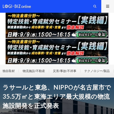
独自取材
物流施設/不動産
災害/事故/不祥事
テクノロジー/製品
ラサールと東急、NIPPOが名古屋市で
35.5万㎡と東海エリア最大規模の物流
施設開発を正式発表