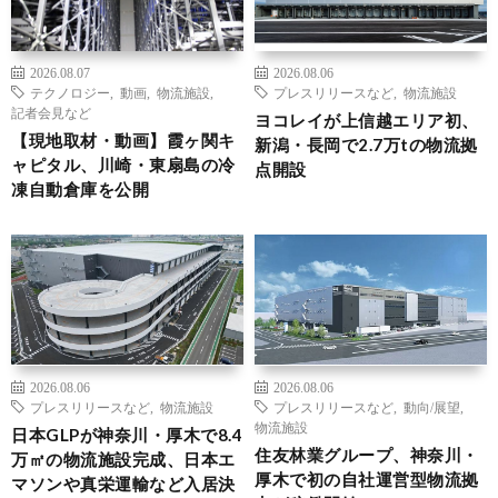
2026.08.07
2026.08.06
テクノロジー
,
動画
,
物流施設
,
プレスリリースなど
,
物流施設
記者会見など
ヨコレイが上信越エリア初、
【現地取材・動画】霞ヶ関キ
新潟・長岡で2.7万tの物流拠
ャピタル、川崎・東扇島の冷
点開設
凍自動倉庫を公開
2026.08.06
2026.08.06
プレスリリースなど
,
物流施設
プレスリリースなど
,
動向/展望
,
物流施設
日本GLPが神奈川・厚木で8.4
住友林業グループ、神奈川・
万㎡の物流施設完成、日本エ
厚木で初の自社運営型物流拠
マソンや真栄運輸など入居決