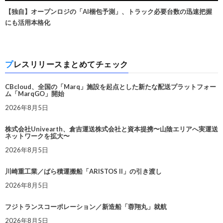
【独自】オープンロジの「AI梱包予測」、トラック必要台数の迅速把握
にも活用本格化
プレスリリースまとめてチェック
CBcloud、全国の「Marq」施設を起点とした新たな配送プラットフォー
ム「MarqGO」開始
2026年8月5日
株式会社Univearth、倉吉運送株式会社と資本提携〜山陰エリアへ実運送
ネットワークを拡大〜
2026年8月5日
川崎重工業／ばら積運搬船「ARISTOS II」の引き渡し
2026年8月5日
フジトランスコーポレーション／新造船「蓉翔丸」就航
2026年8月5日