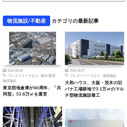
物流施設/不動産
カテゴリの最新記事
2026.08.08
2026.08.07
プレスリリースなど
,
動向/展望
,
プレスリリースなど
,
物流施設
物流施設
大和ハウス、大阪・茨木の旧
東京団地倉庫が60周年、「共
パナ工場跡地で3.1万㎡のマル
同型」53.8万㎡を運営
チ型物流施設着工