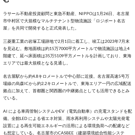
ラサール不動産投資顧問と東急不動産、NIPPOは1月26日、名古屋
市中村区で大規模なマルチテナント型物流施設「ロジポート名古
屋」を共同で開発すると正式発表した。
三菱重工業の岩塚工場跡地で2月1日に着工し、竣工は2023年7月末
を見込む。敷地面積は約15万7000平方メートルで物流施設は地上4
階建て、延べ床面積は35万5109平方メートルを計画しており、東海
エリアでは最大規模となる見通し。
名古屋駅から約4.8キロメートルで中心部に近接。名古屋高速5号万
場線の烏森ICから約2.2キロメートルで、東海エリア一円の広域配送
拠点に加えて、首都圏と関西圏の中継拠点としても活用できるとみ
ている。
AI による車両管制システムやEV（電気自動車）の充電スタンドを配
備。全館LED による省エネ対策、雨水再利用システムや太陽光発電
設置による再生可能エネルギーの活用による環境負荷への配慮など
も想定している。名古屋市のCASBEE（建築環境総合性能システ