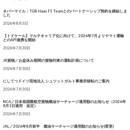
ネバーマイル：TGR Haas F1 Teamとのパートナーシップ契約を締結しま
した
2026年8月5日
【トドケール】マルチキャリア化に向けて、2026年7月よりヤマト運輸
とのAPI連携を開始
2026年7月30日
JR貨物／お盆休み期間の貨物列車の運転計画について
2026年7月30日
にしてつドイツ現地法人 シュツットガルト事務所移転のご案内
2026年7月30日
NCA／日本発国際航空貨物燃油サーチャージ適用額のお知らせ（2026年
8月1日適用 改定）
2026年7月30日
JAL／2026年8月前半 燃油サーチャージ適用額のお知らせ(変更)