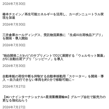
2026年7月30日
椿本チエイン／再生可能エネルギーを活用し、カーボンニュートラル実
現を加速
2026年7月30日
三井倉庫ホールディングス、受託物流業務に 「生成AI出荷検品アプリ」
を開発・導入開始
2026年7月30日
“独自開発こだわり”のサプリメントでD2C展開する「ウェルモット製薬」
がEC自動出荷アプリ「シッピーノ」を導入
2026年7月30日
自動車船の荷役中断を抑制する自動車移動用「スケーター」を開発・導
入 ～自力走行できない車両を約5分で移動可能に～
2026年7月27日
【㈱ハナインターナショナル×星清重機運輸㈱】グループ会社で販売力の
更なる強化ねらう
2026年7月27日