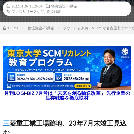
2022.01.26 15:26:04
物流施設/不動産
プレスリリースなど
,
物流施設
物流施設/不動産
ラサールと東急、NIPPOが名古屋市で35
HOME
月刊LOGI-BIZ 7月号は「未来を創る輸送改革」 先行企業の
生存戦略を徹底取材
三菱重工業工場跡地、23年7月末竣工見込
む