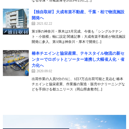
なる冷凍・冷蔵倉庫を2023年2月に[…]
【独自取材】大成有楽不動産、千葉・柏で物流施設
開発へ
2021.02.22
第1弾の神奈川・厚木は3月完成、今後も「シングルテナン
ト・小規模」軸に設定 関連記事：大成有楽不動産が物流施設
開発に参入、第1弾は神奈川・厚木で開発 […]
椿本チエインと協栄産業、テキスタイル物流の新セ
ンターでロボットとソーター連携し大幅省人化・省
力化へ
2020.09.02
出荷作業の人員5分の1に、1日7万点出荷可能と見込む 椿本
チエインと協栄産業、作業服の製造・販売やクリーニングな
どを手掛ける都ユニリース（岡山県倉敷市[…]