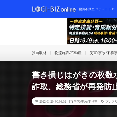
物流不動産,ロボット,ドロ
独自取材
物流施設/不動産
災害/事故/不祥
書き損じはがきの枚数水
詐取、総務省が再発防
2022.01.29 09:08:02
災害/事故/不祥事
プレス