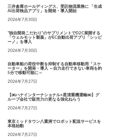
三井倉庫ホールディングス、受託物流業務に 「生成
AI出荷検品アプリ」を開発・導入開始
2026年7月30日
“独自開発こだわり”のサプリメントでD2C展開する
「ウェルモット製薬」がEC自動出荷アプリ「シッピ
ーノ」を導入
2026年7月30日
自動車船の荷役中断を抑制する自動車移動用「スケ
ーター」を開発・導入 ～自力走行できない車両を約
5分で移動可能に～
2026年7月27日
【㈱ハナインターナショナル×星清重機運輸㈱】グ
ループ会社で販売力の更なる強化ねらう
2026年7月27日
東京ミッドタウン八重洲でロボット配送サービスを
本格始動
2026年7月27日