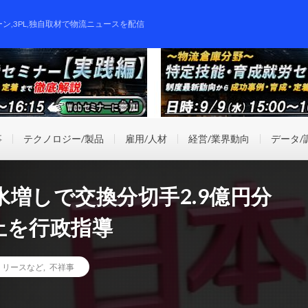
ーン,3PL,独自取材で物流ニュースを配信
事
テクノロジー/製品
雇用/人材
経営/業界動向
データ/
増しで交換分切手2.9億円分
止を行政指導
リリースなど
,
不祥事