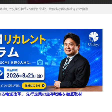
水増しで交換分切手2.9億円分詐取、総務省が再発防止を行政指導
来を創る輸送改革」 先行企業の生存戦略を徹底取材