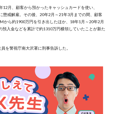
年12月、顧客から預かったキャッシュカードを使い、
月に懲戒解雇。その後、20年2月～21年3月までの間、顧客
から約1900万円を引き出したほか、18年1月～20年2月
預入金などを累計で約1310万円横領していたことが新た
社員を警視庁南大沢署に刑事告訴した。