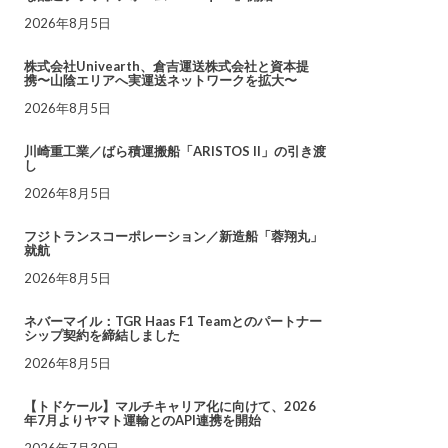
2026年8月5日
株式会社Univearth、倉吉運送株式会社と資本提
携〜山陰エリアへ実運送ネットワークを拡大〜
2026年8月5日
川崎重工業／ばら積運搬船「ARISTOS II」の引き渡
し
2026年8月5日
フジトランスコーポレーション／新造船「蓉翔丸」
就航
2026年8月5日
ネバーマイル：TGR Haas F1 Teamとのパートナー
シップ契約を締結しました
2026年8月5日
【トドケール】マルチキャリア化に向けて、2026
年7月よりヤマト運輸とのAPI連携を開始
2026年7月30日