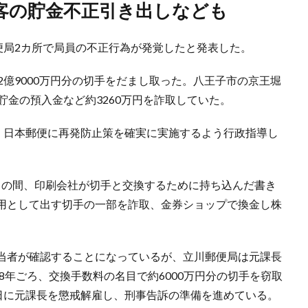
顧客の貯金不正引き出しなども
便局2カ所で局員の不正行為が発覚したと発表した。
2億9000万円分の切手をだまし取った。八王子市の京王堀
貯金の預入金など約3260万円を詐取していた。
け、日本郵便に再発防止策を確実に実施するよう行政指導し
年9月の間、印刷会社が切手と交換するために持ち込んだ書き
用として出す切手の一部を詐取、金券ショップで換金し株
当者が確認することになっているが、立川郵便局は元課長
8年ごろ、交換手数料の名目で約6000万円分の切手を窃取
7日に元課長を懲戒解雇し、刑事告訴の準備を進めている。