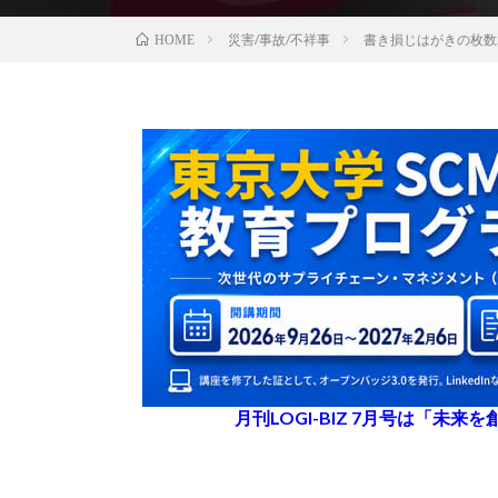
災害/事故/不祥事
書き損じはがきの枚数
HOME
月刊LOGI-BIZ 7月号は「未