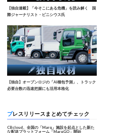
【独自連載】「今そこにある危機」を読み解く 国
際ジャーナリスト・ビニシウス氏
【独自】オープンロジの「AI梱包予測」、トラック
必要台数の迅速把握にも活用本格化
プレスリリースまとめてチェック
CBcloud、全国の「Marq」施設を起点とした新た
な配送プラットフォーム「MarqGO」開始