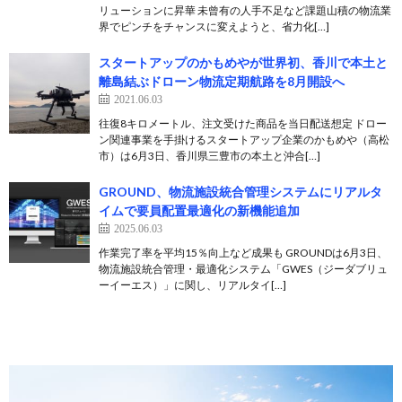
リューションに昇華 未曾有の人手不足など課題山積の物流業
界でピンチをチャンスに変えようと、省力化[…]
スタートアップのかもめやが世界初、香川で本土と
離島結ぶドローン物流定期航路を8月開設へ
2021.06.03
往復8キロメートル、注文受けた商品を当日配送想定 ドロー
ン関連事業を手掛けるスタートアップ企業のかもめや（高松
市）は6月3日、香川県三豊市の本土と沖合[…]
GROUND、物流施設統合管理システムにリアルタ
イムで要員配置最適化の新機能追加
2025.06.03
作業完了率を平均15％向上など成果も GROUNDは6月3日、
物流施設統合管理・最適化システム「GWES（ジーダブリュ
ーイーエス）」に関し、リアルタイ[…]