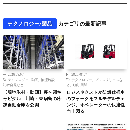
テクノロジー/製品
カテゴリの最新記事
2026.08.07
2026.08.07
テクノロジー
,
動画
,
物流施設
,
テクノロジー
,
プレスリリースな
記者会見など
ど
,
動向/展望
【現地取材・動画】霞ヶ関キ
ロジスネクストが防爆仕様車
ャピタル、川崎・東扇島の冷
のフォークをフルモデルチェ
凍自動倉庫を公開
ンジ、オペレーターの快適性
向上図る