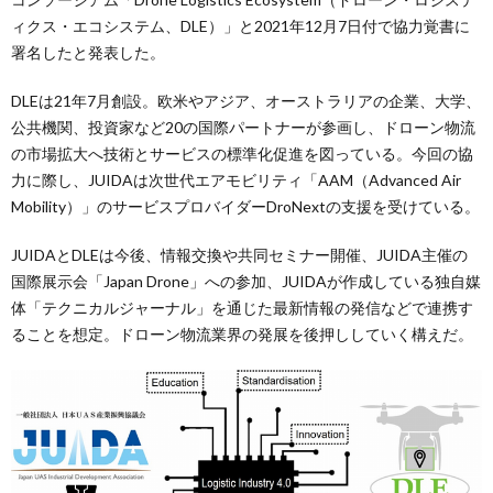
ィクス・エコシステム、DLE）」と2021年12月7日付で協力覚書に
署名したと発表した。
DLEは21年7月創設。欧米やアジア、オーストラリアの企業、大学、
公共機関、投資家など20の国際パートナーが参画し、ドローン物流
の市場拡大へ技術とサービスの標準化促進を図っている。今回の協
力に際し、JUIDAは次世代エアモビリティ「AAM（Advanced Air
Mobility）」のサービスプロバイダーDroNextの支援を受けている。
JUIDAとDLEは今後、情報交換や共同セミナー開催、JUIDA主催の
国際展示会「Japan Drone」への参加、JUIDAが作成している独自媒
体「テクニカルジャーナル」を通じた最新情報の発信などで連携す
ることを想定。ドローン物流業界の発展を後押ししていく構えだ。