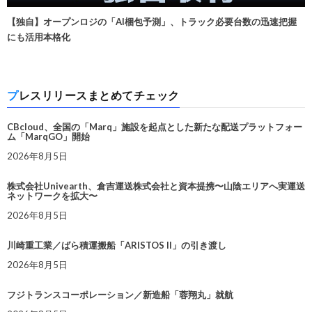
【独自】オープンロジの「AI梱包予測」、トラック必要台数の迅速把握
にも活用本格化
プレスリリースまとめてチェック
CBcloud、全国の「Marq」施設を起点とした新たな配送プラットフォー
ム「MarqGO」開始
2026年8月5日
株式会社Univearth、倉吉運送株式会社と資本提携〜山陰エリアへ実運送
ネットワークを拡大〜
2026年8月5日
川崎重工業／ばら積運搬船「ARISTOS II」の引き渡し
2026年8月5日
フジトランスコーポレーション／新造船「蓉翔丸」就航