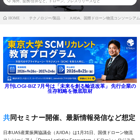
海外
,
提携/合弁など
,
ドローン
,
プレスリリースなど
テクノロジー/製品
JUIDA、国際ドローン物流コンソーシア
HOME
月刊LOGI-BIZ 7月号は「未来を創る輸送改革」 先行企業の
生存戦略を徹底取材
共同セミナー開催、最新情報発信など想定
日本UAS産業振興協議会（JUIDA）は1月31日、国債ドローン物流
コンソーシアム「Drone Logistics Ecosystem（ドローン・ロジステ