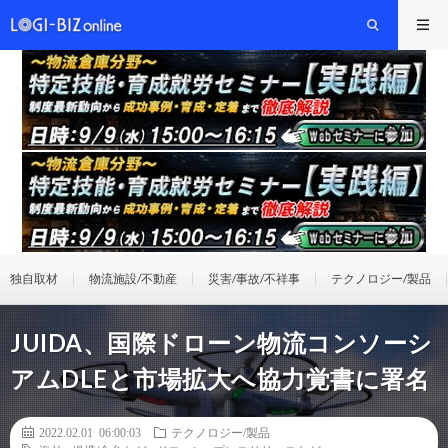
独自取材
物流施設/不動産
災害/事故/不祥事
テクノロジー/製品
JUIDA、国際ドローン物流コンソーシ
アムDLEと市場拡大へ協力覚書に署名
2022.02.01 06:00:03
テクノロジー/製品