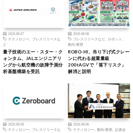
2026.08.07
2026.08.06
テクノロジー
,
プレスリリースな
プレスリリースなど
,
ロボット
,
ど
動向/展望
量子技術のエー・スター・ク
ROBO-HI、吊り下げ式クレー
ォンタム、JALエンジニアリ
ンに代わる超重量級
ングから航空機の故障予測分
200tAGVで「落下リスク」
析基盤構築を受託
解消と説明
2026.08.06
2026.08.06
テクノロジー
,
プレスリリースな
テクノロジー
,
動向/展望
,
記者会