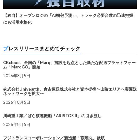
【独自】オープンロジの「AI梱包予測」、トラック必要台数の迅速把握
にも活用本格化
プレスリリースまとめてチェック
CBcloud、全国の「Marq」施設を起点とした新たな配送プラットフォー
ム「MarqGO」開始
2026年8月5日
株式会社Univearth、倉吉運送株式会社と資本提携〜山陰エリアへ実運送
ネットワークを拡大〜
2026年8月5日
川崎重工業／ばら積運搬船「ARISTOS II」の引き渡し
2026年8月5日
フジトランスコーポレーション／新造船「蓉翔丸」就航