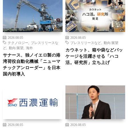
2026.08.05
2026.08.05
テクノロジー
,
プレスリリースな
プレスリリースなど
,
動向/展望
ど
,
動向/展望
,
海外
カウネット、箱や袋などパッ
サナース、独ノイエロ製の港
ケージを活躍させる「ハコ
湾荷役自動化機械「ニューマ
活。研究所」立ち上げ
チックアンローダー」を日本
国内初導入
2026.08.05
2026.08.05