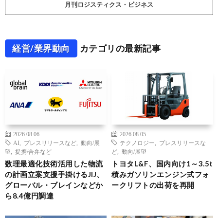
月刊ロジスティクス・ビジネス
経営/業界動向
カテゴリの最新記事
2026.08.06
2026.08.05
AI
,
プレスリリースなど
,
動向/展
テクノロジー
,
プレスリリースな
望
,
提携/合弁など
ど
,
動向/展望
数理最適化技術活用した物流
トヨタL&F、国内向け1～3.5t
の計画立案支援手掛けるJIJ、
積みガソリンエンジン式フォ
グローバル・ブレインなどか
ークリフトの出荷を再開
ら8.4億円調達