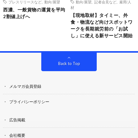
プレスリリースなど
,
動向/展望
動向/展望
,
記者会見など
,
雇用/人
材
西濃、一般貨物の運賃を平均
【現地取材】タイミー、外
2割値上げへ
食・物流など向けスポットワ
ークを長期就労前の「お試
し」に使える新サービス開始
Back to Top
メルマガ会員登録
プライバシーポリシー
広告掲載
会社概要