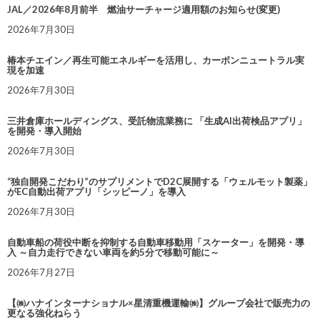
JAL／2026年8月前半 燃油サーチャージ適用額のお知らせ(変更)
2026年7月30日
椿本チエイン／再生可能エネルギーを活用し、カーボンニュートラル実
現を加速
2026年7月30日
三井倉庫ホールディングス、受託物流業務に 「生成AI出荷検品アプリ」
を開発・導入開始
2026年7月30日
“独自開発こだわり”のサプリメントでD2C展開する「ウェルモット製薬」
がEC自動出荷アプリ「シッピーノ」を導入
2026年7月30日
自動車船の荷役中断を抑制する自動車移動用「スケーター」を開発・導
入 ～自力走行できない車両を約5分で移動可能に～
2026年7月27日
【㈱ハナインターナショナル×星清重機運輸㈱】グループ会社で販売力の
更なる強化ねらう