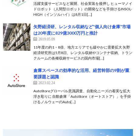
活躍支援サービスなど展開、社会実装を後押し ヒューマノイ
ドロボット（人間型ロボット）の開発などを手掛けるINSOL-
HIGH（インソルハイ）は8月1日[…]
矢野経済研、レンタル収納など“個人向け倉庫”市場
は20年度に829億3000万円と推計
2019.05.09
11年度の約1・8倍、地方エリアでも緩やかに需要拡大 矢野
経済研究所は5月8日、レンタル収納やコンテナ収納、トラン
クルームの各種収納サービスの国内市場[…]
倉庫スペースの効率的な活用、経営幹部の9割が重
要課題と認識
2023.02.24
AutoStoreグローバル意識調査、自動化ニーズの着実な拡大
浮き彫りに 自動倉庫「AutoStore（オートストア）」を手掛
けるノルウェーのAuto[…]