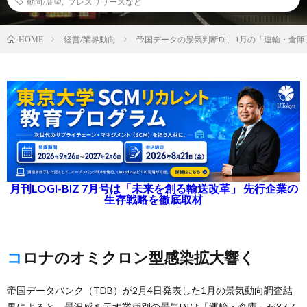
動向/展望
,
プレスリリースなど
経営/業界動向
帝国データの景気判断DI、1月の「運輸・倉庫
HOME
月刊LOGI-BIZ 7月号は「未来を創る輸送改革」 先行企業の
生存戦略を徹底取材
コロナのオミクロン型感染拡大響く
帝国データバンク（TDB）が2月4日発表した1月の景気動向調査結
果によると、景況感を示す業種別の景気DIは「運輸・倉庫」が37.7