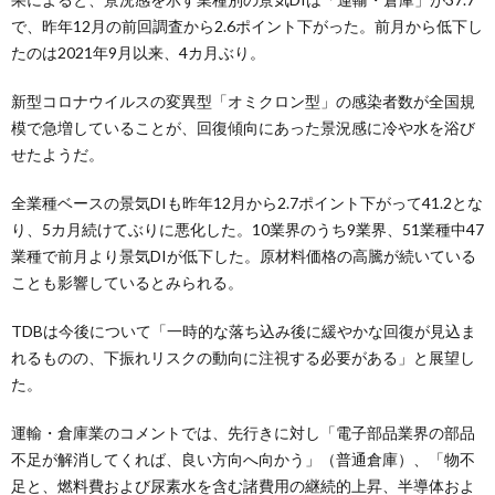
で、昨年12月の前回調査から2.6ポイント下がった。前月から低下し
たのは2021年9月以来、4カ月ぶり。
新型コロナウイルスの変異型「オミクロン型」の感染者数が全国規
模で急増していることが、回復傾向にあった景況感に冷や水を浴び
せたようだ。
全業種ベースの景気DIも昨年12月から2.7ポイント下がって41.2とな
り、5カ月続けてぶりに悪化した。10業界のうち9業界、51業種中47
業種で前月より景気DIが低下した。原材料価格の高騰が続いている
ことも影響しているとみられる。
TDBは今後について「一時的な落ち込み後に緩やかな回復が見込ま
れるものの、下振れリスクの動向に注視する必要がある」と展望し
た。
運輸・倉庫業のコメントでは、先行きに対し「電子部品業界の部品
不足が解消してくれば、良い方向へ向かう」（普通倉庫）、「物不
足と、燃料費および尿素水を含む諸費用の継続的上昇、半導体およ