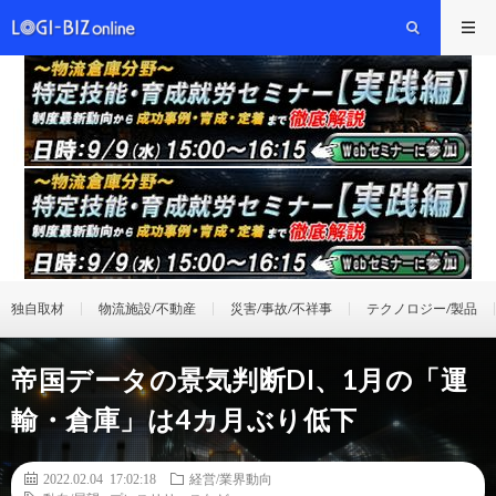
独自取材
物流施設/不動産
災害/事故/不祥事
テクノロジー/製品
帝国データの景気判断DI、1月の「運
輸・倉庫」は4カ月ぶり低下
2022.02.04 17:02:18
経営/業界動向