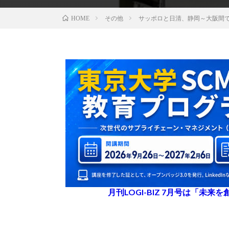
その他
サッポロと日清、静岡～大阪間
HOME
月刊LOGI-BIZ 7月号は「未