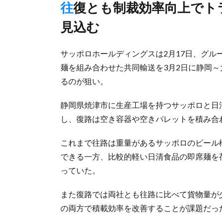
往復とも制裁効率向上でトラック使用台数1割、CO2は2割削減
見込む
サッポロホールディングスは2月17日、グ
麺を組み合わせた共同輸送を3月2日に静岡
るのが狙い。
静岡県焼津市に生産工場を持つサッポロと日
し、復路は空き容器や空きパレットを積み合
これまで往路は重量があるサッポロのビール
できる一方、比較的軽い日清食品の即席麺を
っていた。
また復路では両社とも往路に比べて貨物量が
の両方で積載効率を改善することが課題だっ