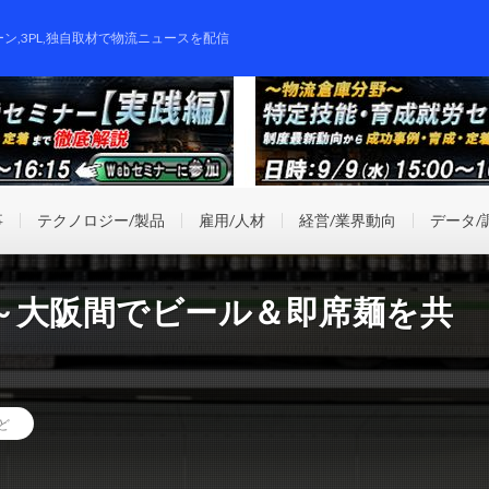
ーン,3PL,独自取材で物流ニュースを配信
事
テクノロジー/製品
雇用/人材
経営/業界動向
データ/
～大阪間でビール＆即席麺を共
ど