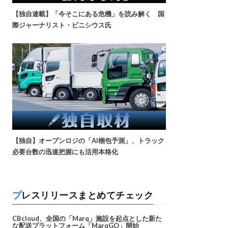
【独自連載】「今そこにある危機」を読み解く 国
際ジャーナリスト・ビニシウス氏
【独自】オープンロジの「AI梱包予測」、トラック
必要台数の迅速把握にも活用本格化
プレスリリースまとめてチェック
CBcloud、全国の「Marq」施設を起点とした新た
な配送プラットフォーム「MarqGO」開始