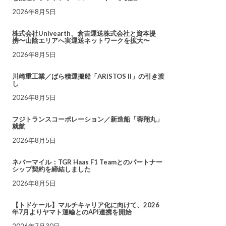
2026年8月5日
株式会社Univearth、倉吉運送株式会社と資本提
携〜山陰エリアへ実運送ネットワークを拡大〜
2026年8月5日
川崎重工業／ばら積運搬船「ARISTOS II」の引き渡
し
2026年8月5日
フジトランスコーポレーション／新造船「蓉翔丸」
就航
2026年8月5日
ネバーマイル：TGR Haas F1 Teamとのパートナー
シップ契約を締結しました
2026年8月5日
【トドケール】マルチキャリア化に向けて、2026
年7月よりヤマト運輸とのAPI連携を開始
2026年7月30日