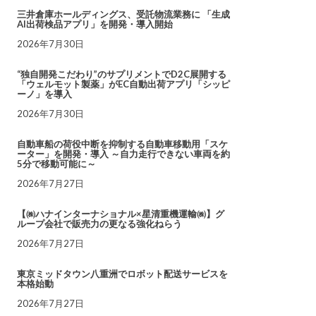
三井倉庫ホールディングス、受託物流業務に 「生成
AI出荷検品アプリ」を開発・導入開始
2026年7月30日
“独自開発こだわり”のサプリメントでD2C展開する
「ウェルモット製薬」がEC自動出荷アプリ「シッピ
ーノ」を導入
2026年7月30日
自動車船の荷役中断を抑制する自動車移動用「スケ
ーター」を開発・導入 ～自力走行できない車両を約
5分で移動可能に～
2026年7月27日
【㈱ハナインターナショナル×星清重機運輸㈱】グ
ループ会社で販売力の更なる強化ねらう
2026年7月27日
東京ミッドタウン八重洲でロボット配送サービスを
本格始動
2026年7月27日