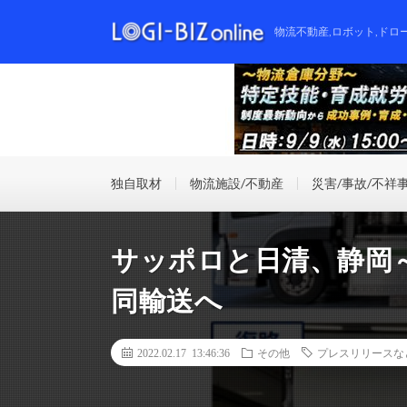
物流不動産,ロボット,ドロ
独自取材
物流施設/不動産
災害/事故/不祥
サッポロと日清、静岡
同輸送へ
2022.02.17 13:46:36
その他
プレスリリースな