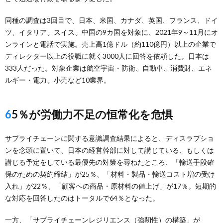
同種の調査は3回目で、日本、米国、カナダ、英国、フランス、ドイ
ツ、イタリア、スイス、中国の9カ国を対象に、2021年9～11月にオ
ンラインと電話で実施。売上高1億ドル（約110億円）以上の企業で
ディレクター以上の役職に就く3000人に回答を依頼した。日本は
333人だった。対象企業は航空宇宙・防衛、自動車、消費財、エネ
ルギー・電力、小売など10業界。
65％が労働力不足の恒常化を危惧
サプライチェーンに関する意識調査結果によると、ディスラプショ
ンを念頭に置いて、日本の経営幹部に対して講じている、もしくは
講じる予定をしている最優先の対策を尋ねたところ、「輸送手段確
保のための契約締結」が25％、「材料・製品・輸送コスト増の受け
入れ」が22％、「顧客への商品・原材料の値上げ」が17％。短期的
な対応を回答したのはトータルで64％となった。
一方、「サプライチェーンレジリエンス（強靭性）の構築」が