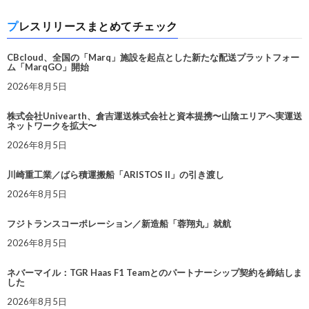
プレスリリースまとめてチェック
CBcloud、全国の「Marq」施設を起点とした新たな配送プラットフォー
ム「MarqGO」開始
2026年8月5日
株式会社Univearth、倉吉運送株式会社と資本提携〜山陰エリアへ実運送
ネットワークを拡大〜
2026年8月5日
川崎重工業／ばら積運搬船「ARISTOS II」の引き渡し
2026年8月5日
フジトランスコーポレーション／新造船「蓉翔丸」就航
2026年8月5日
ネバーマイル：TGR Haas F1 Teamとのパートナーシップ契約を締結しま
した
2026年8月5日