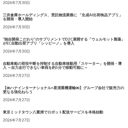
2026年7月30日
三井倉庫ホールディングス、受託物流業務に 「生成AI出荷検品アプリ」
を開発・導入開始
2026年7月30日
“独自開発こだわり”のサプリメントでD2C展開する「ウェルモット製薬」
がEC自動出荷アプリ「シッピーノ」を導入
2026年7月30日
自動車船の荷役中断を抑制する自動車移動用「スケーター」を開発・導
入 ～自力走行できない車両を約5分で移動可能に～
2026年7月27日
【㈱ハナインターナショナル×星清重機運輸㈱】グループ会社で販売力の
更なる強化ねらう
2026年7月27日
東京ミッドタウン八重洲でロボット配送サービスを本格始動
2026年7月27日