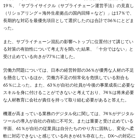
19％、「サプライサイクル（サプライチェーン運営手法）の見直し
（リショアリング＝海外生産拠点の国内回帰＝など）」は17％で、
長期的な対応を最優先項目として選択したのは合計で36％にとどま
った。
また、サプライチェーン混乱の影響へトップに位置付けて講じてい
る対策の有効性について考え方を聞いた結果、「十分ではない」と
受け止めている向きが77％に達した。
労働力問題については、日本の経営幹部の36％が優秀な人材の不足
を懸念しているほか、労働力不足の恒常化を危惧している割合も
65％に上った。また、63％が自社の社員が今後の事業成長に必要な
スキルを身に付けることができないと考えており、74％は将来必要
な人材教育に会社が責任を持って取り組む必要があると答えた。
機運が高まっている業務のデジタル化に関しては、74％がデジタル
ツールの導入が自社の存続に不可欠、または重要と受け止めている
半面、61％が自社の従業員は自分たちのやり方に固執し、変化へ柔
軟に対応できないと感じている向きが61％存在した。DXへの対応に