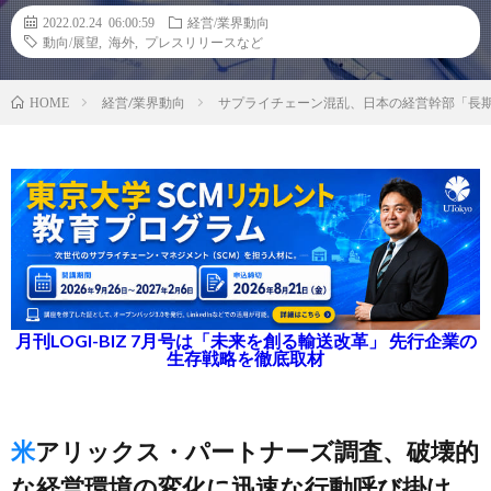
2022.02.24 06:00:59
経営/業界動向
動向/展望
,
海外
,
プレスリリースなど
経営/業界動向
サプライチェーン混乱、日本の経営幹部「長
HOME
月刊LOGI-BIZ 7月号は「未来を創る輸送改革」 先行企業の
生存戦略を徹底取材
米アリックス・パートナーズ調査、破壊的
な経営環境の変化に迅速な行動呼び掛け