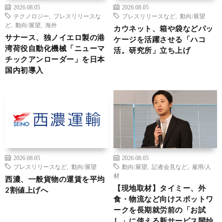
2026.08.05
2026.08.05
テクノロジー
,
プレスリリースな
プレスリリースなど
,
動向/展望
ど
,
動向/展望
,
海外
カウネット、箱や袋などパッ
サナース、独ノイエロ製の港
ケージを活躍させる「ハコ
湾荷役自動化機械「ニューマ
活。研究所」立ち上げ
チックアンローダー」を日本
国内初導入
2026.08.05
2026.08.05
プレスリリースなど
,
動向/展望
動向/展望
,
記者会見など
,
雇用/人
材
西濃、一般貨物の運賃を平均
【現地取材】タイミー、外
2割値上げへ
食・物流など向けスポットワ
ークを長期就労前の「お試
し」に使える新サービス開始