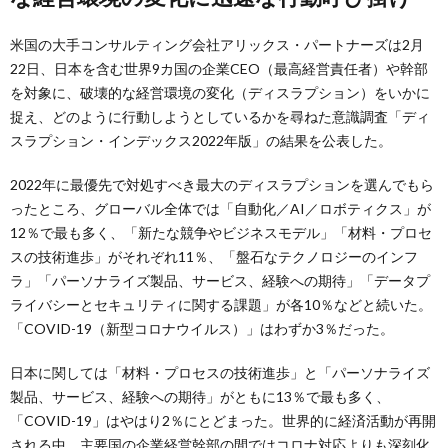
米国の大手コンサルティング会社アリックス・パートナーズは2月
22日、日本を含む世界9カ国の企業CEO（最高経営責任者）や幹部
を対象に、破壊的な経営環境の変化（ディスラプション）をいかに
捉え、どのように行動しようとしているかを尋ねた意識調査「ディ
スラプション・インデックス2022年版」の結果を公表した。
2022年に最優先で対処すべき最大のディスラプションを選んでもら
ったところ、グローバル全体では「自動化／AI／ロボティクス」が
12％で最も多く、「新たな競争やビジネスモデル」「材料・プロセ
スの技術進歩」がそれぞれ11％、「盤石なテクノロジーのインフ
ラ」「パーソナライズ製品、サービス、経験への期待」「データプ
ライバシーとセキュリティに関する課題」が各10％などと続いた。
「COVID-19（新型コロナウイルス）」はわずか3％だった。
日本に関しては「材料・プロセスの技術進歩」と「パーソナライズ
製品、サービス、経験への期待」がともに13％で最も多く、
「COVID-19」はやはり2％にとどまった。世界的に経済活動が再開
される中、主要国の企業経営幹部の間ではコロナ対応よりも深刻化