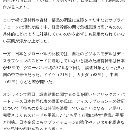
割合が77％に達していることが分かった。日本に関しても同様の傾
向が見られた。
コロナ禍で原材料や資材・部品の調達に支障をきたすなどサプライ
チェーンの混乱が続く中、経営幹部の間で危機意識は高いものの、
具体的にどのように対処していいのかを必ずしも見定められていな
い実態が浮かび上がった。
一方、日本とグローバルの比較では、自社のビジネスモデルはディ
スラプションのスピードに適応していないと認めた経営幹部は日本
が48％で、グローバル平均の57％を下回り、調査対象となった9カ
国の中で最低だった。ドイツ（71％）、カナダ（63％）、中国
（62％）などと差が開いた。
オンラインで同日、調査結果に関する会見を開いたアリックス・パ
ートナーズ日本共同代表の野田努氏は、ディスラプションへの対応
について「待ちの姿勢は時間を浪費していることになる」と語り、
完璧さよりもスピードを重視した“いち早く行動に移す”意識が重要
と指摘。日本企業にもサプライチェーンの強化やデジタル化促進な
どで迅速な行動を取るよう促した。