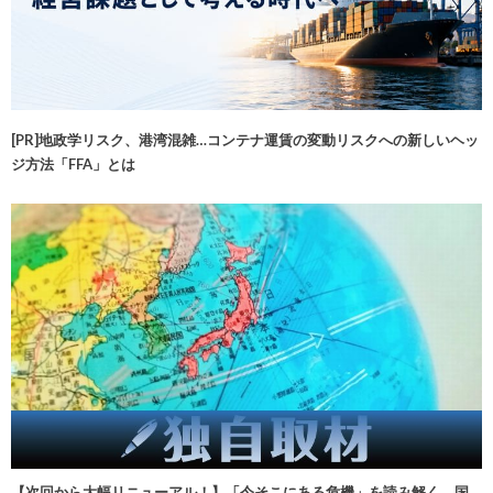
[PR]地政学リスク、港湾混雑…コンテナ運賃の変動リスクへの新しいヘッ
ジ方法「FFA」とは
【次回から大幅リニューアル！】「今そこにある危機」を読み解く 国