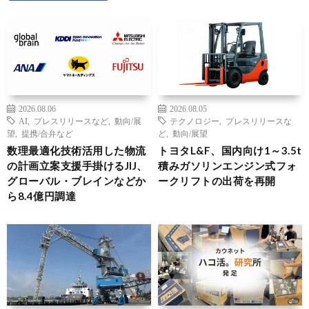
2026.08.06
2026.08.05
AI
,
プレスリリースなど
,
動向/展
テクノロジー
,
プレスリリースな
望
,
提携/合弁など
ど
,
動向/展望
数理最適化技術活用した物流
トヨタL&F、国内向け1～3.5t
の計画立案支援手掛けるJIJ、
積みガソリンエンジン式フォ
グローバル・ブレインなどか
ークリフトの出荷を再開
ら8.4億円調達