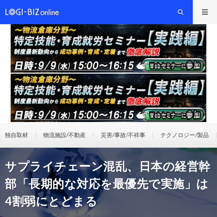
独自取材
物流施設/不動産
災害/事故/不祥事
テクノロジー/製品
サプライチェーン混乱、日本の経営幹
部「長期的な対応を最優先で実施」は
4割弱にとどまる