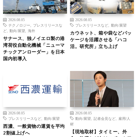
2026.08.05
2026.08.05
テクノロジー
,
プレスリリースな
プレスリリースなど
,
動向/展望
ど
,
動向/展望
,
海外
カウネット、箱や袋などパッ
サナース、独ノイエロ製の港
ケージを活躍させる「ハコ
湾荷役自動化機械「ニューマ
活。研究所」立ち上げ
チックアンローダー」を日本
国内初導入
2026.08.05
2026.08.05
プレスリリースなど
,
動向/展望
動向/展望
,
記者会見など
,
雇用/人
材
西濃、一般貨物の運賃を平均
【現地取材】タイミー、外
2割値上げへ