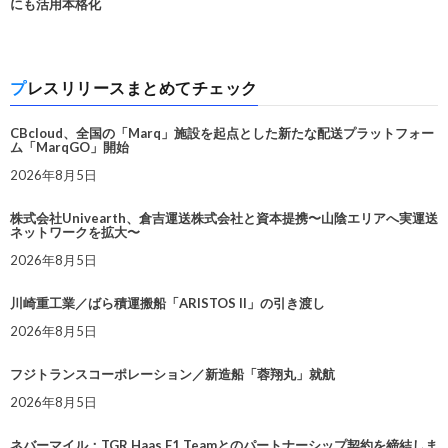
にも活用本格化
プレスリリースまとめてチェック
CBcloud、全国の「Marq」施設を起点とした新たな配送プラットフォー
ム「MarqGO」開始
2026年8月5日
株式会社Univearth、倉吉運送株式会社と資本提携〜山陰エリアへ実運送
ネットワークを拡大〜
2026年8月5日
川崎重工業／ばら積運搬船「ARISTOS II」の引き渡し
2026年8月5日
フジトランスコーポレーション／新造船「蓉翔丸」就航
2026年8月5日
ネバーマイル：TGR Haas F1 Teamとのパートナーシップ契約を締結しま