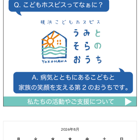
2026年8月
月
火
水
木
金
土
日