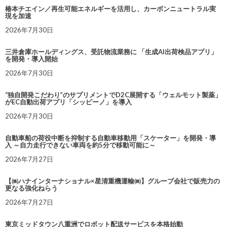
椿本チエイン／再生可能エネルギーを活用し、カーボンニュートラル実
現を加速
2026年7月30日
三井倉庫ホールディングス、受託物流業務に 「生成AI出荷検品アプリ」
を開発・導入開始
2026年7月30日
“独自開発こだわり”のサプリメントでD2C展開する「ウェルモット製薬」
がEC自動出荷アプリ「シッピーノ」を導入
2026年7月30日
自動車船の荷役中断を抑制する自動車移動用「スケーター」を開発・導
入 ～自力走行できない車両を約5分で移動可能に～
2026年7月27日
【㈱ハナインターナショナル×星清重機運輸㈱】グループ会社で販売力の
更なる強化ねらう
2026年7月27日
東京ミッドタウン八重洲でロボット配送サービスを本格始動