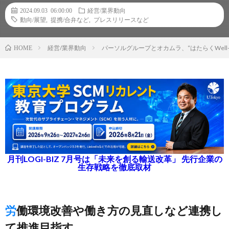
2024.09.03 06:00:00
経営/業界動向
動向/展望
,
提携/合弁など
,
プレスリリースなど
経営/業界動向
パーソルグループとオカムラ、“はたらくWell-
HOME
月刊LOGI-BIZ 7月号は「未来を創る輸送改革」 先行企業の
生存戦略を徹底取材
労働環境改善や働き方の見直しなど連携し
て推進目指す