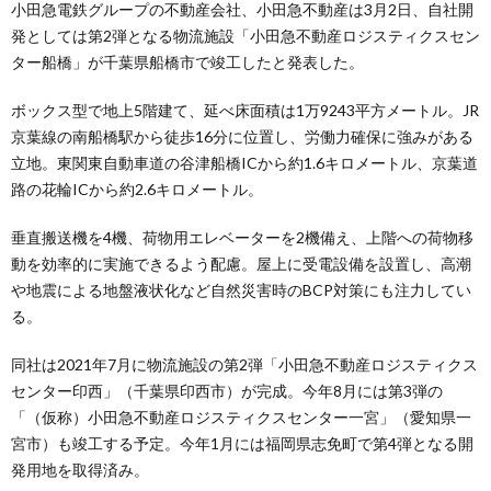
小田急電鉄グループの不動産会社、小田急不動産は3月2日、自社開
発としては第2弾となる物流施設「小田急不動産ロジスティクスセン
ター船橋」が千葉県船橋市で竣工したと発表した。
ボックス型で地上5階建て、延べ床面積は1万9243平方メートル。JR
京葉線の南船橋駅から徒歩16分に位置し、労働力確保に強みがある
立地。東関東自動車道の谷津船橋ICから約1.6キロメートル、京葉道
路の花輪ICから約2.6キロメートル。
垂直搬送機を4機、荷物用エレベーターを2機備え、上階への荷物移
動を効率的に実施できるよう配慮。屋上に受電設備を設置し、高潮
や地震による地盤液状化など自然災害時のBCP対策にも注力してい
る。
同社は2021年7月に物流施設の第2弾「小田急不動産ロジスティクス
センター印西」（千葉県印西市）が完成。今年8月には第3弾の
「（仮称）小田急不動産ロジスティクスセンター一宮」（愛知県一
宮市）も竣工する予定。今年1月には福岡県志免町で第4弾となる開
発用地を取得済み。