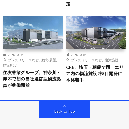
定
2026.08.06
2026.08.06
プレスリリースなど
,
動向/展望
,
プレスリリースなど
,
物流施設
物流施設
CRE、埼玉・朝霞で同一エリ
住友林業グループ、神奈川・
ア内の物流施設2棟目開発に
厚木で初の自社運営型物流拠
本格着手
点が稼働開始
Back to Top