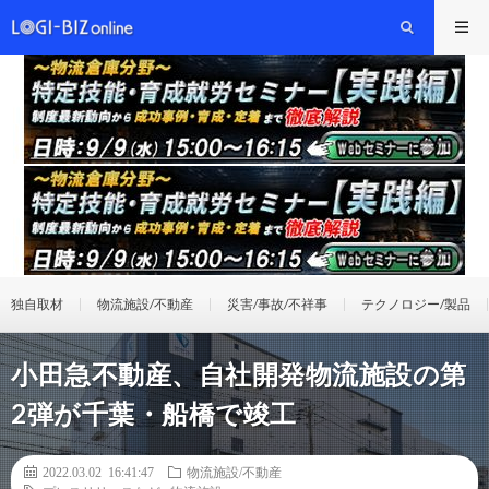
独自取材
物流施設/不動産
災害/事故/不祥事
テクノロジー/製品
小田急不動産、自社開発物流施設の第
2弾が千葉・船橋で竣工
2022.03.02 16:41:47
物流施設/不動産