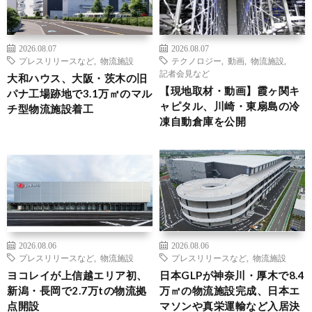
2026.08.07
2026.08.07
プレスリリースなど
,
物流施設
テクノロジー
,
動画
,
物流施設
,
記者会見など
大和ハウス、大阪・茨木の旧
【現地取材・動画】霞ヶ関キ
パナ工場跡地で3.1万㎡のマル
ャピタル、川崎・東扇島の冷
チ型物流施設着工
凍自動倉庫を公開
2026.08.06
2026.08.06
プレスリリースなど
,
物流施設
プレスリリースなど
,
物流施設
ヨコレイが上信越エリア初、
日本GLPが神奈川・厚木で8.4
新潟・長岡で2.7万tの物流拠
万㎡の物流施設完成、日本エ
点開設
マソンや真栄運輸など入居決