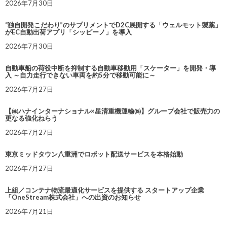
2026年7月30日
“独自開発こだわり”のサプリメントでD2C展開する「ウェルモット製薬」
がEC自動出荷アプリ「シッピーノ」を導入
2026年7月30日
自動車船の荷役中断を抑制する自動車移動用「スケーター」を開発・導
入 ～自力走行できない車両を約5分で移動可能に～
2026年7月27日
【㈱ハナインターナショナル×星清重機運輸㈱】グループ会社で販売力の
更なる強化ねらう
2026年7月27日
東京ミッドタウン八重洲でロボット配送サービスを本格始動
2026年7月27日
上組／コンテナ物流最適化サービスを提供する スタートアップ企業
「OneStream株式会社」への出資のお知らせ
2026年7月21日