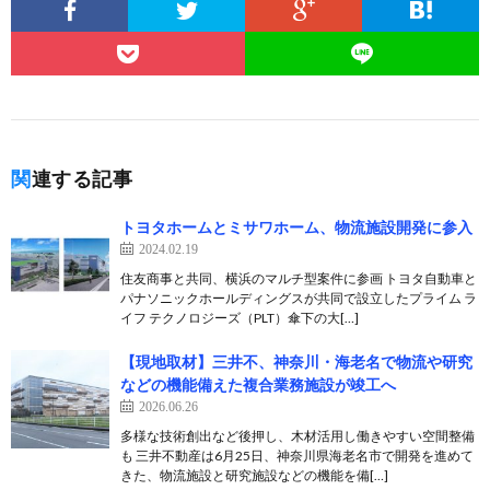
関連する記事
トヨタホームとミサワホーム、物流施設開発に参入
2024.02.19
住友商事と共同、横浜のマルチ型案件に参画 トヨタ自動車と
パナソニックホールディングスが共同で設立したプライム ラ
イフ テクノロジーズ（PLT）傘下の大[…]
【現地取材】三井不、神奈川・海老名で物流や研究
などの機能備えた複合業務施設が竣工へ
2026.06.26
多様な技術創出など後押し、木材活用し働きやすい空間整備
も 三井不動産は6月25日、神奈川県海老名市で開発を進めて
きた、物流施設と研究施設などの機能を備[…]