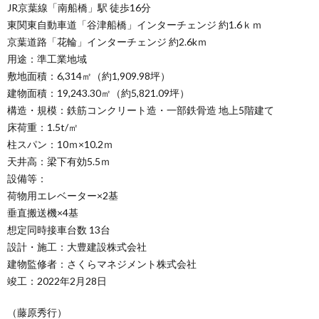
JR京葉線「南船橋」駅 徒歩16分
東関東自動車道「谷津船橋」インターチェンジ 約1.6ｋｍ
京葉道路「花輪」インターチェンジ 約2.6kｍ
用途：準工業地域
敷地面積：6,314㎡（約1,909.98坪）
建物面積：19,243.30㎡（約5,821.09坪）
構造・規模：鉄筋コンクリート造・一部鉄骨造 地上5階建て
床荷重：1.5t/㎡
柱スパン：10ｍ×10.2ｍ
天井高：梁下有効5.5ｍ
設備等：
荷物用エレベーター×2基
垂直搬送機×4基
想定同時接車台数 13台
設計・施工：大豊建設株式会社
建物監修者：さくらマネジメント株式会社
竣工：2022年2月28日
（藤原秀行）