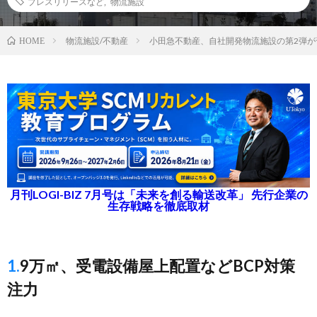
プレスリリースなど
,
物流施設
物流施設/不動産
小田急不動産、自社開発物流施設の第2弾が
HOME
月刊LOGI-BIZ 7月号は「未来を創る輸送改革」 先行企業の
生存戦略を徹底取材
1.9万㎡、受電設備屋上配置などBCP対策
注力