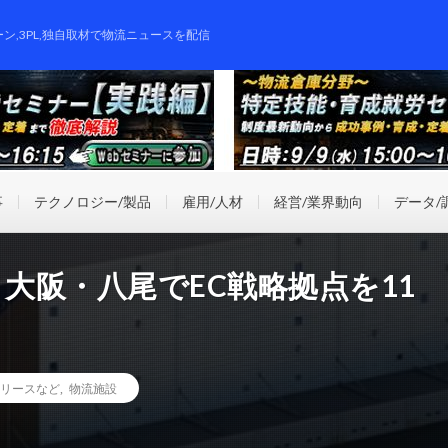
ーン,3PL,独自取材で物流ニュースを配信
事
テクノロジー/製品
雇用/人材
経営/業界動向
データ/
、大阪・八尾でEC戦略拠点を11
リースなど
,
物流施設