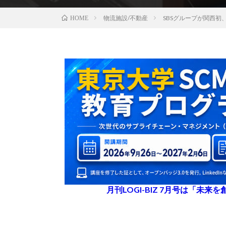
物流施設/不動産
SBSグループが関西初
HOME
月刊LOGI-BIZ 7月号は「未