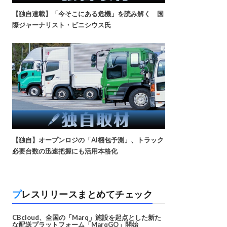
【独自連載】「今そこにある危機」を読み解く 国
際ジャーナリスト・ビニシウス氏
【独自】オープンロジの「AI梱包予測」、トラック
必要台数の迅速把握にも活用本格化
プレスリリースまとめてチェック
CBcloud、全国の「Marq」施設を起点とした新た
な配送プラットフォーム「MarqGO」開始