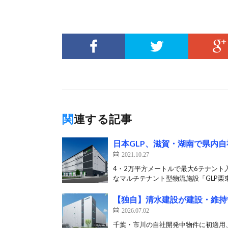
関連する記事
日本GLP、滋賀・湖南で県内
2021.10.27
4・2万平方メートルで最大6テナント入
なマルチテナント型物流施設「GLP栗東
【独自】清水建設が建設・維持
2026.07.02
千葉・市川の自社開発中物件に初適用、