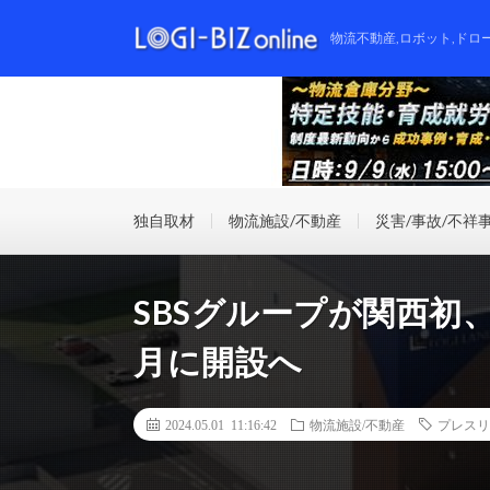
物流不動産,ロボット,ドロ
独自取材
物流施設/不動産
災害/事故/不祥
SBSグループが関西初
月に開設へ
2024.05.01 11:16:42
物流施設/不動産
プレスリ