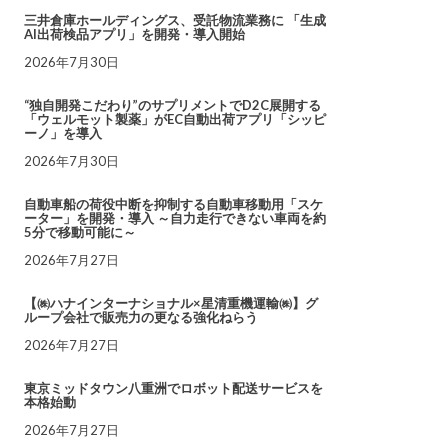
三井倉庫ホールディングス、受託物流業務に 「生成
AI出荷検品アプリ」を開発・導入開始
2026年7月30日
“独自開発こだわり”のサプリメントでD2C展開する
「ウェルモット製薬」がEC自動出荷アプリ「シッピ
ーノ」を導入
2026年7月30日
自動車船の荷役中断を抑制する自動車移動用「スケ
ーター」を開発・導入 ～自力走行できない車両を約
5分で移動可能に～
2026年7月27日
【㈱ハナインターナショナル×星清重機運輸㈱】グ
ループ会社で販売力の更なる強化ねらう
2026年7月27日
東京ミッドタウン八重洲でロボット配送サービスを
本格始動
2026年7月27日