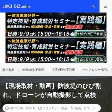
独自取材
物流施設/不動産
災害/事故/不祥事
テクノロジー/製品
【現場取材・動画】防波堤のひび割
れ、ドローンが自動撮影して点検
2022.03.04 06:00:34
テクノロジー/製品
動画
,
ドローン