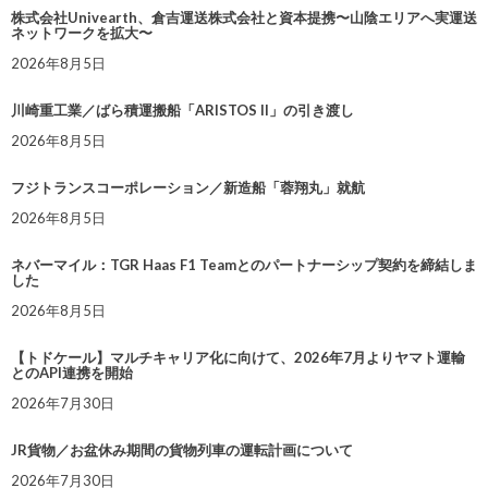
株式会社Univearth、倉吉運送株式会社と資本提携〜山陰エリアへ実運送
ネットワークを拡大〜
2026年8月5日
川崎重工業／ばら積運搬船「ARISTOS II」の引き渡し
2026年8月5日
フジトランスコーポレーション／新造船「蓉翔丸」就航
2026年8月5日
ネバーマイル：TGR Haas F1 Teamとのパートナーシップ契約を締結しま
した
2026年8月5日
【トドケール】マルチキャリア化に向けて、2026年7月よりヤマト運輸
とのAPI連携を開始
2026年7月30日
JR貨物／お盆休み期間の貨物列車の運転計画について
2026年7月30日