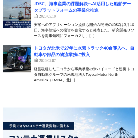
JDSC、海事産業の課題解決へAI活用した船舶デー
タプラットフォームの事業化推進
2023.05.10
実船へのアプリケーション提供も開始 AI開発のJDSCは5月10
日、海事領域への投資を強化すると発表した。 研究開発リソ
ースを海事領域にフォーカスし、[…]
トヨタが北米で27年に水素トラック40台導入へ、自
動車や部品の物流業務に投入
2026.05.07
経営破綻した二コラから事業承継の米ハイロードと連携 トヨ
タ自動車グループの米現地法人Toyota Motor North
America（TMNA、北[…]