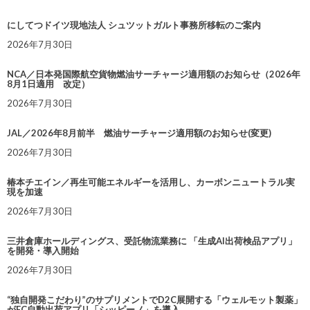
にしてつドイツ現地法人 シュツットガルト事務所移転のご案内
2026年7月30日
NCA／日本発国際航空貨物燃油サーチャージ適用額のお知らせ（2026年
8月1日適用 改定）
2026年7月30日
JAL／2026年8月前半 燃油サーチャージ適用額のお知らせ(変更)
2026年7月30日
椿本チエイン／再生可能エネルギーを活用し、カーボンニュートラル実
現を加速
2026年7月30日
三井倉庫ホールディングス、受託物流業務に 「生成AI出荷検品アプリ」
を開発・導入開始
2026年7月30日
“独自開発こだわり”のサプリメントでD2C展開する「ウェルモット製薬」
がEC自動出荷アプリ「シッピーノ」を導入