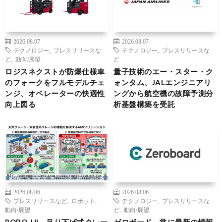
2026.08.07
2026.08.07
テクノロジー
,
プレスリリースな
テクノロジー
,
プレスリリースな
ど
,
動向/展望
ど
ロジスネクストが防爆仕様車
量子技術のエー・スター・ク
のフォークをフルモデルチェ
ォンタム、JALエンジニアリ
ンジ、オペレーターの快適性
ングから航空機の故障予測分
向上図る
析基盤構築を受託
2026.08.06
2026.08.06
プレスリリースなど
,
ロボット
,
テクノロジー
,
プレスリリースな
動向/展望
ど
,
動向/展望