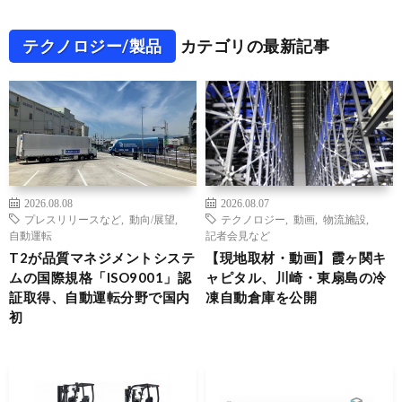
テクノロジー/製品
カテゴリの最新記事
2026.08.08
2026.08.07
プレスリリースなど
,
動向/展望
,
テクノロジー
,
動画
,
物流施設
,
自動運転
記者会見など
T2が品質マネジメントシステ
【現地取材・動画】霞ヶ関キ
ムの国際規格「ISO9001」認
ャピタル、川崎・東扇島の冷
証取得、自動運転分野で国内
凍自動倉庫を公開
初