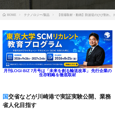
テクノロジー/製品
【現場取材・動画】防波堤のひび割れ、
HOME
月刊LOGI-BIZ 7月号は「未来を創る輸送改革」 先行企業の
生存戦略を徹底取材
国交省などが川崎港で実証実験公開、業務
省人化目指す