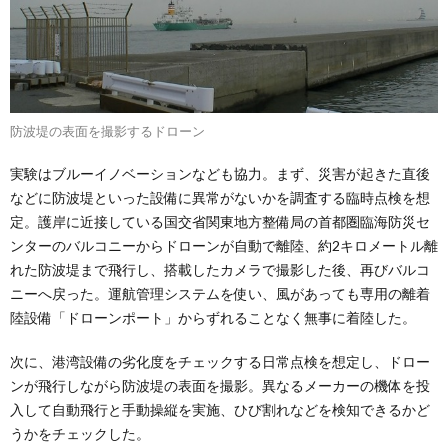
防波堤の表面を撮影するドローン
実験はブルーイノベーションなども協力。まず、災害が起きた直後
などに防波堤といった設備に異常がないかを調査する臨時点検を想
定。護岸に近接している国交省関東地方整備局の首都圏臨海防災セ
ンターのバルコニーからドローンが自動で離陸、約2キロメートル離
れた防波堤まで飛行し、搭載したカメラで撮影した後、再びバルコ
ニーへ戻った。運航管理システムを使い、風があっても専用の離着
陸設備「ドローンポート」からずれることなく無事に着陸した。
次に、港湾設備の劣化度をチェックする日常点検を想定し、ドロー
ンが飛行しながら防波堤の表面を撮影。異なるメーカーの機体を投
入して自動飛行と手動操縦を実施、ひび割れなどを検知できるかど
うかをチェックした。