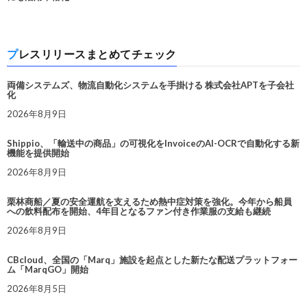
プレスリリースまとめてチェック
両備システムズ、物流自動化システムを手掛ける 株式会社APTを子会社
化
2026年8月9日
Shippio、「輸送中の商品」の可視化をInvoiceのAI-OCRで自動化する新
機能を提供開始
2026年8月9日
栗林商船／夏の安全運航を支えるため熱中症対策を強化。今年から船員
への飲料配布を開始、4年目となるファン付き作業服の支給も継続
2026年8月9日
CBcloud、全国の「Marq」施設を起点とした新たな配送プラットフォー
ム「MarqGO」開始
2026年8月5日