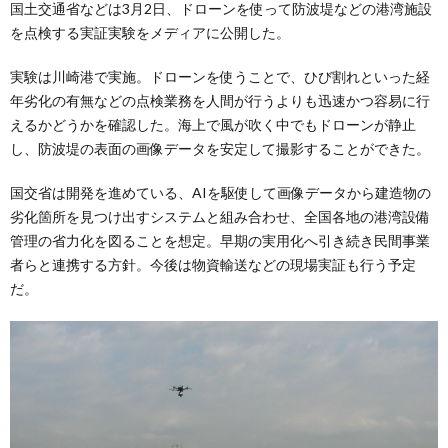
国土交通省などは3月2日、ドローンを使って防波堤などの港湾施設
を点検する実証実験をメディアに公開した。
実験は川崎港で実施。ドローンを使うことで、ひび割れといった経
年劣化の有無などの点検業務を人間が行うよりも迅速かつ容易に行
えるかどうかを確認した。海上で風が吹く中でもドローンが静止
し、防波堤の表面の画像データを安定して撮影することができた。
国交省は開発を進めている、AIを駆使して画像データから建造物の
劣化箇所を見つけ出すシステムと組み合わせ、全国各地の港湾設備
管理の省力化を図ることを想定。早期の実用化へ引き続き民間事業
者らと連携する方針。今後は物資輸送などの現場実証も行う予定
だ。