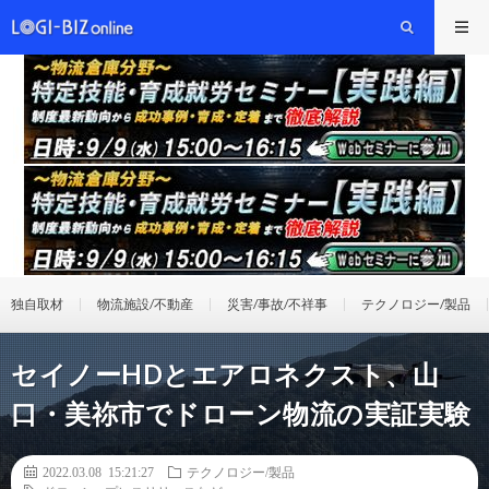
独自取材
物流施設/不動産
災害/事故/不祥事
テクノロジー/製品
セイノーHDとエアロネクスト、山
口・美祢市でドローン物流の実証実験
2022.03.08 15:21:27
テクノロジー/製品