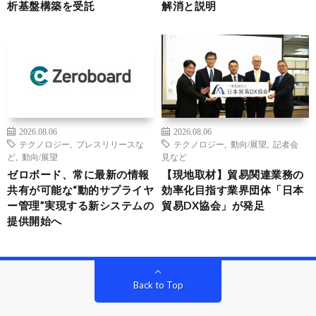
析基盤構築を受託
解消と説明
2026.08.06
2026.08.06
テクノロジー
,
プレスリリースな
テクノロジー
,
動向/展望
,
記者会
ど
,
動向/展望
見など
ゼロボード、常に最新の情報
【現地取材】貿易関連業務の
共有が可能な“動的サプライヤ
効率化目指す業界団体「日本
ー管理”実現する新システムの
貿易DX協会」が発足
提供開始へ
Back to Top