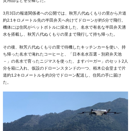
災用品などを空輸した。
3月3日の報道関係者への公開では、秋芳八代ぬくもりの里から片道
約2.1キロメートル先の半田弁天へ向けてドローンが約5分で飛行。
機体には住民がペットボトルに採水した、名水で有名な半田弁天湧
水を搭載し、秋芳八代ぬくもりの里まで飛行して持ち帰った。
その後、秋芳八代ぬくもりの里で待機したキッチンカーを使い、持
ち帰った名水で淹れたコーヒーと、「日本名水百選－別府弁天池
－」の名水で育ったニジマスを使った、ますバーガー」のセット2人
分を箱に入れ、仮設のドローンスタンドの一つ、栢木公会堂まで片
道約1.2キロメートルを約3分でドローン配送し、住民の手に届け
た。