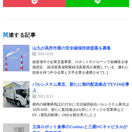
関連する記事
山九が高所作業の安全確保技術提案を募集
2018.10.02
経産省中小企業支援事業、ロボットやドローンで命綱張る場
面想定 経済産業省関東経済産業局が展開している、優れた
技術を持つ中小企業と大手企業を連携させて[…]
パルシステム東京、新たに都内配送拠点でEV14台導
入
2025.10.11
都内の稼働車両は計27台に 生活協同組合パルシステム東京は
10月10日、新たに配送拠点6カ所にトラックや営業車など
EV（電気自動車）14台を順次導入し[…]
立体ロボット倉庫のCuebusと三菱HCキャピタルが