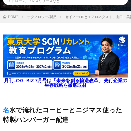
ドローン
,
プレスリリースなど
テクノロジー/製品
セイノーHDとエアロネクスト、山口・美
HOME
月刊LOGI-BIZ 7月号は「未来を創る輸送改革」 先行企業の
生存戦略を徹底取材
名水で淹れたコーヒーとニジマス使った
特製ハンバーガー配達