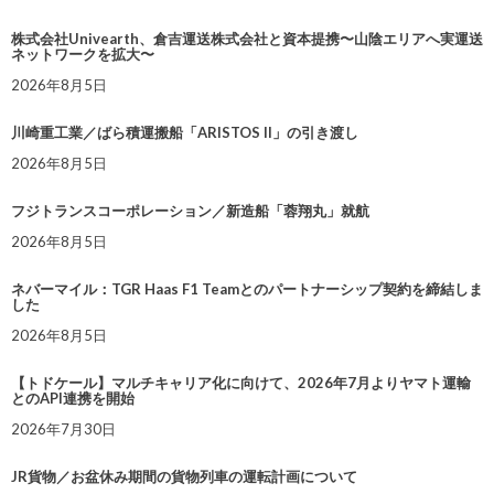
株式会社Univearth、倉吉運送株式会社と資本提携〜山陰エリアへ実運送
ネットワークを拡大〜
2026年8月5日
川崎重工業／ばら積運搬船「ARISTOS II」の引き渡し
2026年8月5日
フジトランスコーポレーション／新造船「蓉翔丸」就航
2026年8月5日
ネバーマイル：TGR Haas F1 Teamとのパートナーシップ契約を締結しま
した
2026年8月5日
【トドケール】マルチキャリア化に向けて、2026年7月よりヤマト運輸
とのAPI連携を開始
2026年7月30日
JR貨物／お盆休み期間の貨物列車の運転計画について