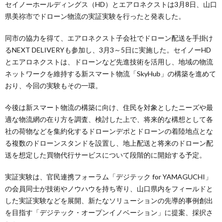
セイノーホールディングス（HD）とエアロネクストは3月8日、山口
県美祢市でドローン物流の実証実験を行ったと発表した。
同市の協力を得て、エアロネクスト子会社でドローン配送を手掛け
るNEXT DELIVERYも参加し、3月3～5日に実施した。セイノーHD
とエアロネクストは、ドローンなど先進技術を活用し、地域の物流
ネットワークを維持する新スマート物流「SkyHub」の構築を進めて
おり、今回の実験もその一環。
今後は新スマート物流の構築に向け、住民を対象としたニーズや最
適な物流網の在り方を調査、検討した上で、将来的な構想として各
社の荷物などを集約化するドローンデポとドローンの着陸地点とな
る複数のドローンスタンドを設置し、地上配送と将来のドローン配
送を想定した買物代行サービスについて段階的に開始する予定。
実証実験は、官民連携フォーラム「デジテック for YAMAGUCHI」
の会員同士が技術やノウハウを持ち寄り、山口県内をフィールドと
した実証実験などを展開、新たなソリューションの先導的事例創出
を目指す「デジテック・オープンイノベーション」に提案、採択さ