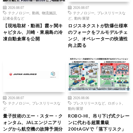
2026.08.07
2026.08.07
テクノロジー
,
動画
,
物流施設
,
テクノロジー
,
プレスリリースな
記者会見など
ど
,
動向/展望
【現地取材・動画】霞ヶ関キ
ロジスネクストが防爆仕様車
ャピタル、川崎・東扇島の冷
のフォークをフルモデルチェ
凍自動倉庫を公開
ンジ、オペレーターの快適性
向上図る
2026.08.07
2026.08.06
テクノロジー
,
プレスリリースな
プレスリリースなど
,
ロボット
,
ど
動向/展望
量子技術のエー・スター・ク
ROBO-HI、吊り下げ式クレー
ォンタム、JALエンジニアリ
ンに代わる超重量級
ングから航空機の故障予測分
200tAGVで「落下リスク」