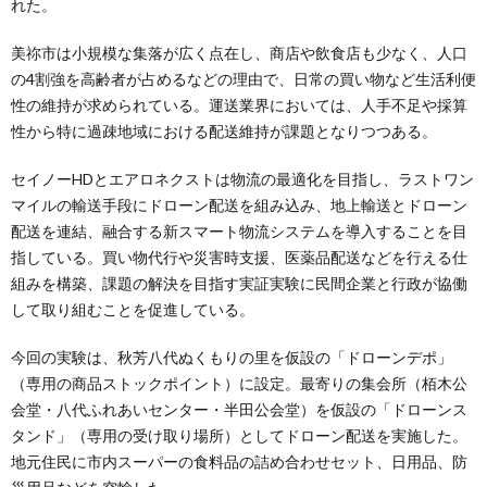
れた。
美祢市は小規模な集落が広く点在し、商店や飲食店も少なく、人口
の4割強を高齢者が占めるなどの理由で、日常の買い物など生活利便
性の維持が求められている。運送業界においては、人手不足や採算
性から特に過疎地域における配送維持が課題となりつつある。
セイノーHDとエアロネクストは物流の最適化を目指し、ラストワン
マイルの輸送手段にドローン配送を組み込み、地上輸送とドローン
配送を連結、融合する新スマート物流システムを導入することを目
指している。買い物代行や災害時支援、医薬品配送などを行える仕
組みを構築、課題の解決を目指す実証実験に民間企業と行政が協働
して取り組むことを促進している。
今回の実験は、秋芳八代ぬくもりの里を仮設の「ドローンデポ」
（専用の商品ストックポイント）に設定。最寄りの集会所（栢木公
会堂・八代ふれあいセンター・半田公会堂）を仮設の「ドローンス
タンド」（専用の受け取り場所）としてドローン配送を実施した。
地元住民に市内スーパーの食料品の詰め合わせセット、日用品、防