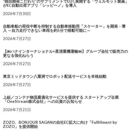
“独自開発こだわり”のサプリメントでD2C展開する「ウェルモット製薬」
がEC自動出荷アプリ「シッピーノ」を導入
2026年7月30日
自動車船の荷役中断を抑制する自動車移動用「スケーター」を開発・導
入 ～自力走行できない車両を約5分で移動可能に～
2026年7月27日
【㈱ハナインターナショナル×星清重機運輸㈱】グループ会社で販売力の
更なる強化ねらう
2026年7月27日
東京ミッドタウン八重洲でロボット配送サービスを本格始動
2026年7月27日
上組／コンテナ物流最適化サービスを提供する スタートアップ企業
「OneStream株式会社」への出資のお知らせ
2026年7月21日
ZOZO、BONJOUR SAGANの自社EC拡大に向け「Fulfillment by
ZOZO」を提供開始