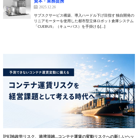
資本・業務提携
2025.12.26
サブスクサービス構築、導入ハードル下げ目指す 独自開発の
リニアモーターを使用した都市型立体ロボット倉庫システム
「CUEBUS」（キューバス）を手掛ける[…]
[PR]地政学リスク、港湾混雑…コンテナ運賃の変動リスクへの新しいヘッ