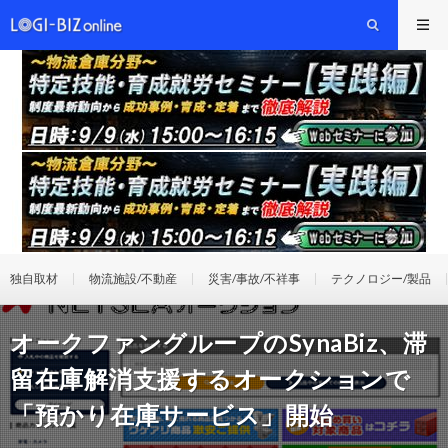
独自取材
物流施設/不動産
災害/事故/不祥事
テクノロジー/製品
オークファングループのSynaBiz、滞
留在庫解消支援するオークションで
「預かり在庫サービス」開始