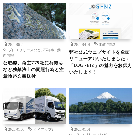
2026.06.25
2026.04.01
動向/展望
プレスリリースなど
,
不祥事
,
動
弊社公式ウェブサイトを全面
向/展望
リニューアルいたしました：
公取委、荷主779社に荷待ち
「LOGI-BIZ」の魅力をお伝え
など独禁法上の問題行為と注
いたします！
意喚起文書送付
2026.01.09
タイアップ2
2026.01.01
プレスリリースなど