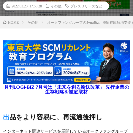
2022.03.23 17:53:28
その他
プレスリリースなど
その他
オークファングループのSynaBiz、滞留在庫解消
HOME
月刊LOGI-BIZ 7月号は「未来を創る輸送改革」 先行企業の
生存戦略を徹底取材
出品をより容易に、再流通後押し
インターネット関連サービスを展開しているオークファングループ