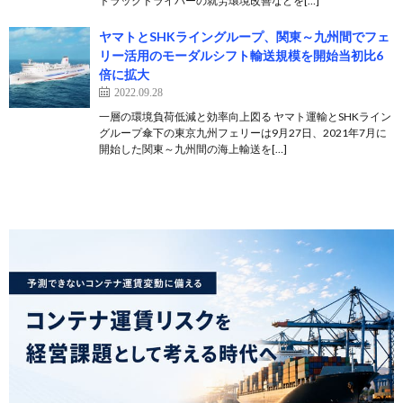
トラックドライバーの就労環境改善などを[…]
ヤマトとSHKライングループ、関東～九州間でフェ
リー活用のモーダルシフト輸送規模を開始当初比6
倍に拡大
2022.09.28
一層の環境負荷低減と効率向上図る ヤマト運輸とSHKライン
グループ傘下の東京九州フェリーは9月27日、2021年7月に
開始した関東～九州間の海上輸送を[…]