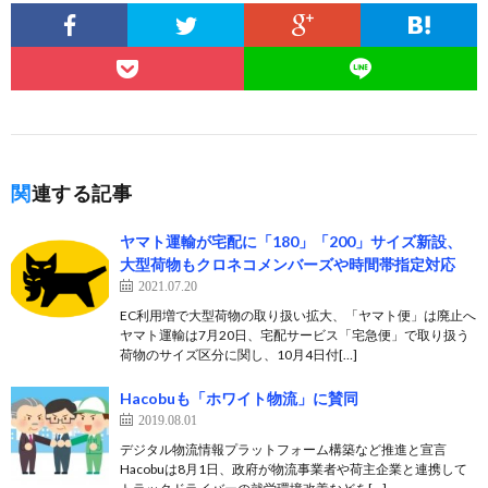
関連する記事
ヤマト運輸が宅配に「180」「200」サイズ新設、
大型荷物もクロネコメンバーズや時間帯指定対応
2021.07.20
EC利用増で大型荷物の取り扱い拡大、「ヤマト便」は廃止へ
ヤマト運輸は7月20日、宅配サービス「宅急便」で取り扱う
荷物のサイズ区分に関し、10月4日付[…]
Hacobuも「ホワイト物流」に賛同
2019.08.01
デジタル物流情報プラットフォーム構築など推進と宣言
Hacobuは8月1日、政府が物流事業者や荷主企業と連携して