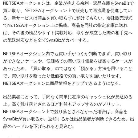
NETSEAオークションは、企業が抱える余剰・返品在庫をSynaBizで
買い取り、NETSEAオークション上で販売して再流通を促進してい
る。新サービスは商品を買い取らずに預けてもらい、委託販売形式
でNETSEAオークション上に掲載。商品を同社の指定倉庫に送れ
ば、その後の検品やサイト掲載対応、取引が成立した際の相手先へ
の配送対応などを全てSynaBizがカバーする。
NETSEAオークション内でも買い手がつくか判断できず、買い取り
ができないケースや、低価格での買い取り価格を提案するケースが
あったため、「買い取る」のではなく「預かる」方法を用いること
で、買い取りを断ったり低価格での買い取りを強いたりせず、
NETSEAオークションに商品情報をアップできるようになる。
出品業者にとって、手間なく簡単に在庫のキャッシュ化が見込める
上、高く競り落とされるほど利益もアップするのがメリット。
NETSEAオークション上で競り落とされなかった場合は、商品を
SynaBizが買い取るか、返却するかは出品業者が判断できるため、出
品のハードルを下げられると見込む。