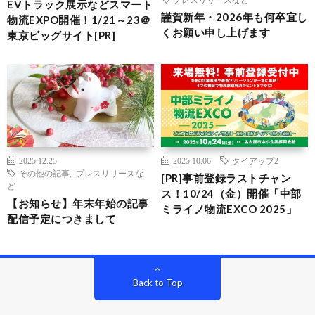
EVトラック展示などスマート
謹賀新年・2026年も何卒宜し
物流EXPO開催！1/21～23＠
くお願い申し上げます
東京ビッグサイト[PR]
2025.12.25
2025.10.06
タイアップ2
その他の記事
,
プレスリリースな
[PR]事前登録ラストチャン
ど
ス！10/24（金）開催「中部
【お知らせ】年末年始の記事
ミライノ物流EXCO 2025」
配信予定につきまして
Back to Top