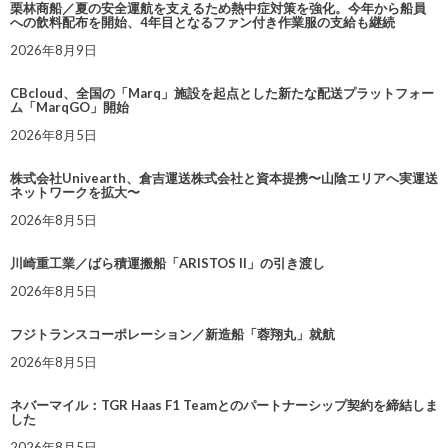
栗林商船／夏の安全運航を支えるため熱中症対策を強化。今年から船員
への飲料配布を開始、4年目となるファン付き作業服の支給も継続
2026年8月9日
CBcloud、全国の「Marq」施設を起点とした新たな配送プラットフォー
ム「MarqGO」開始
2026年8月5日
株式会社Univearth、倉吉運送株式会社と資本提携〜山陰エリアへ実運送
ネットワークを拡大〜
2026年8月5日
川崎重工業／ばら積運搬船「ARISTOS II」の引き渡し
2026年8月5日
フジトランスコーポレーション／新造船「蓉翔丸」就航
2026年8月5日
ネバーマイル：TGR Haas F1 Teamとのパートナーシップ契約を締結しま
した
2026年8月5日