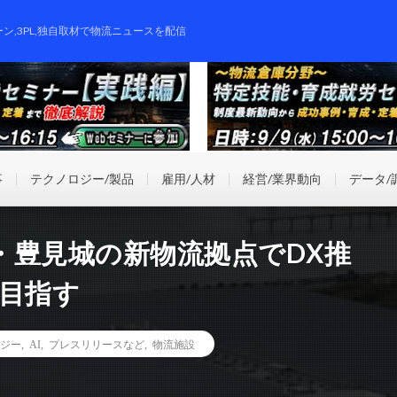
ーン,3PL,独自取材で物流ニュースを配信
事
テクノロジー/製品
雇用/人材
経営/業界動向
データ/
・豊見城の新物流拠点でDX推
化目指す
ジー
,
AI
,
プレスリリースなど
,
物流施設