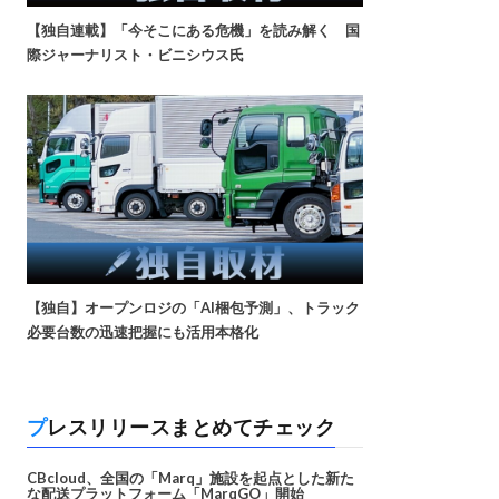
【独自連載】「今そこにある危機」を読み解く 国
際ジャーナリスト・ビニシウス氏
【独自】オープンロジの「AI梱包予測」、トラック
必要台数の迅速把握にも活用本格化
プレスリリースまとめてチェック
CBcloud、全国の「Marq」施設を起点とした新た
な配送プラットフォーム「MarqGO」開始