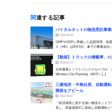
関連する記事
バイタルネットの物流受託事業
2026.08.04
GMPやGDPに準拠した品質管理、高
ス（HD）は8月3日、傘下の事業会社バ
【動画】トラックの積載率、5
2020.02.25
日本通運とソフトバンクグループが「
Wireless City Planning（WCP）[…]
三菱地所・中島社長、自動運転
開発をアピール
2024.06.07
「経済成長に資する強い物流ネットワ
見し、高速道路ICに直結し自動運転トラ