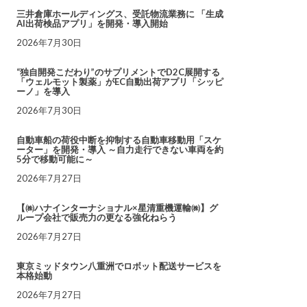
三井倉庫ホールディングス、受託物流業務に 「生成
AI出荷検品アプリ」を開発・導入開始
2026年7月30日
“独自開発こだわり”のサプリメントでD2C展開する
「ウェルモット製薬」がEC自動出荷アプリ「シッピ
ーノ」を導入
2026年7月30日
自動車船の荷役中断を抑制する自動車移動用「スケ
ーター」を開発・導入 ～自力走行できない車両を約
5分で移動可能に～
2026年7月27日
【㈱ハナインターナショナル×星清重機運輸㈱】グ
ループ会社で販売力の更なる強化ねらう
2026年7月27日
東京ミッドタウン八重洲でロボット配送サービスを
本格始動
2026年7月27日