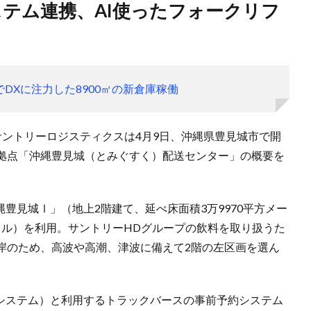
DXに注力した8900㎡の新倉庫稼働
サントリーロジスティクスは4月9日、沖縄県豊見城市で開
拠点「沖縄豊見城（とみぐすく）配送センター」の概要を
豊見城Ⅰ」（地上2階建て、延べ床面積3万9970平方メー
ートル）を利用。サントリーHDグループの飲料を取り扱うた
岸のため、高波や高潮、津波に備えて2階の左区画を選ん
理システム）と利用するトラックバースの事前予約システム