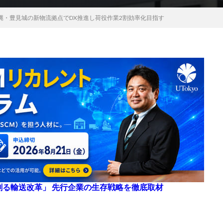
縄・豊見城の新物流拠点でDX推進し荷役作業2割効率化目指す
来を創る輸送改革」 先行企業の生存戦略を徹底取材