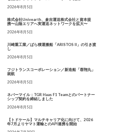
2026年8月5日
株式会社Univearth、倉吉運送株式会社と資本提
携〜山陰エリアへ実運送ネットワークを拡大〜
2026年8月5日
川崎重工業／ばら積運搬船「ARISTOS II」の引き渡
し
2026年8月5日
フジトランスコーポレーション／新造船「蓉翔丸」
就航
2026年8月5日
ネバーマイル：TGR Haas F1 Teamとのパートナー
シップ契約を締結しました
2026年8月5日
【トドケール】マルチキャリア化に向けて、2026
年7月よりヤマト運輸とのAPI連携を開始
2026年7月30日