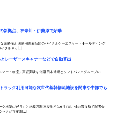
の新拠点、神奈川・伊勢原で始動
度な設備備え 医療用医薬品卸のバイタルケーエスケー・ホールディング
イタルネッ[…]
Gとレーザースキャナーなどで自動算出
スマート物流」実証実験を公開 日本通運とソフトバンクグループの
トラック利用可能な次世代基幹物流施設を関東や中部でも
ーク構築に寄与」と意義強調 三菱地所は6月7日、仙台市役所で記者会
ックが直接乗[…]