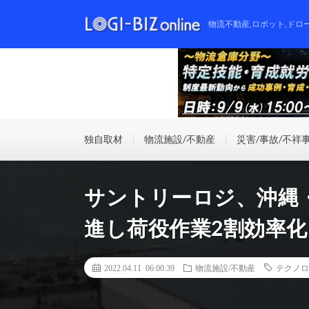
物流不動産,ロボット,ドロ
独自取材
物流施設/不動産
災害/事故/不祥
サントリーロジ、沖縄
進し荷役作業2割効率
2022.04.11 06:00:39
物流施設/不動産
テクノロ