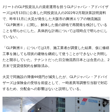
JリートのGLP投資法人の資産運用を担うGLPジャパン・アドバイザ
ーズは4月13日に公表した同投資法人の2022年2月期決算説明資料
で、昨年11月に火災が発生した大阪市の舞洲エリアの物流施設
「GLP舞洲Ⅱ」に関し、解体した後の跡地で再開発を検討している
ことを明らかにした。具体的な計画については現時点で明らかにし
ていない。
「GLP舞洲Ⅱ」については3月、施工業者が調査した結果、仮に修繕
工事を施しても現状の建物を継続して使うことができないと判明し
たと開示していた。テナントだった日立物流西日本とは合意の上、2
月末で賃貸借契約を解除済み。
火災で同施設の簿価44億円が減失したが、GLPジャパン・アドバイ
ザーズは保険金の受領を前提として、一時差異等調整引当額で対応
するため、分配金への影響はないと説明している。