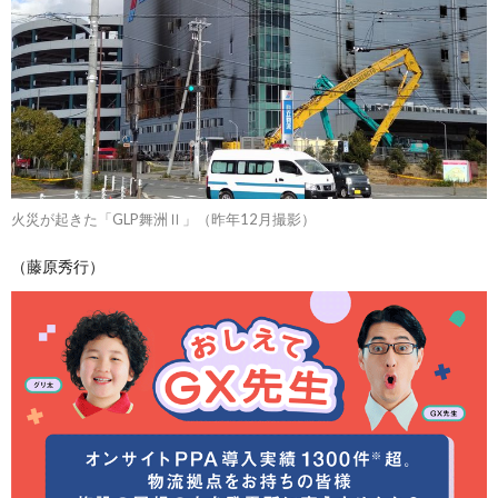
火災が起きた「GLP舞洲Ⅱ」（昨年12月撮影）
（藤原秀行）