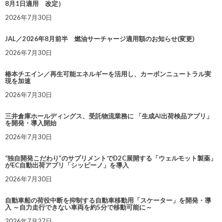
8月1日適用 改定）
2026年7月30日
JAL／2026年8月前半 燃油サーチャージ適用額のお知らせ(変更)
2026年7月30日
椿本チエイン／再生可能エネルギーを活用し、カーボンニュートラル実
現を加速
2026年7月30日
三井倉庫ホールディングス、受託物流業務に 「生成AI出荷検品アプリ」
を開発・導入開始
2026年7月30日
“独自開発こだわり”のサプリメントでD2C展開する「ウェルモット製薬」
がEC自動出荷アプリ「シッピーノ」を導入
2026年7月30日
自動車船の荷役中断を抑制する自動車移動用「スケーター」を開発・導
入 ～自力走行できない車両を約5分で移動可能に～
2026年7月27日