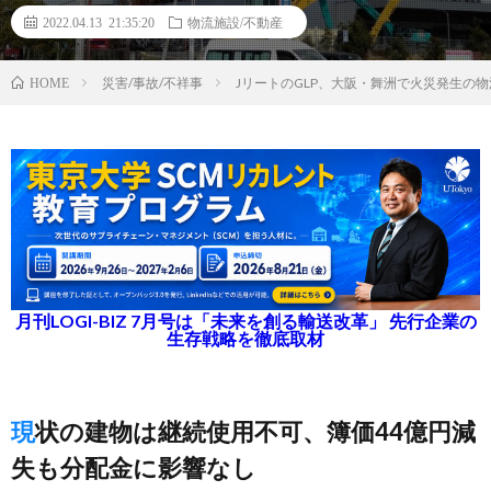
2022.04.13 21:35:20
物流施設/不動産
災害/事故/不祥事
JリートのGLP、大阪・舞洲で火災発生の
HOME
月刊LOGI-BIZ 7月号は「未来を創る輸送改革」 先行企業の
生存戦略を徹底取材
現状の建物は継続使用不可、簿価44億円減
失も分配金に影響なし