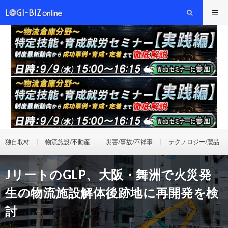
独自取材
物流施設/不動産
災害/事故/不祥事
テクノロジー/製品
JリートのGLP、大阪・舞洲で火災発
生の物流施設解体後跡地に再開発を検
討