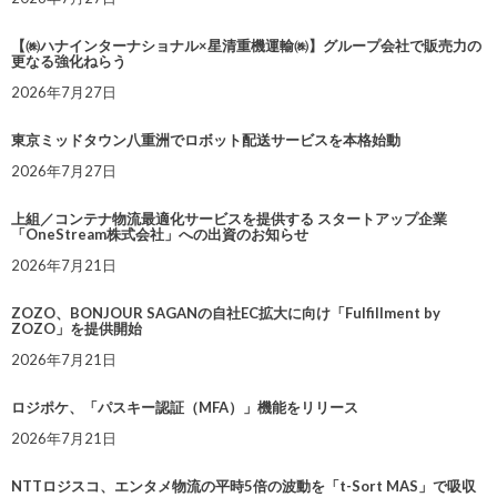
【㈱ハナインターナショナル×星清重機運輸㈱】グループ会社で販売力の
更なる強化ねらう
2026年7月27日
東京ミッドタウン八重洲でロボット配送サービスを本格始動
2026年7月27日
上組／コンテナ物流最適化サービスを提供する スタートアップ企業
「OneStream株式会社」への出資のお知らせ
2026年7月21日
ZOZO、BONJOUR SAGANの自社EC拡大に向け「Fulfillment by
ZOZO」を提供開始
2026年7月21日
ロジポケ、「パスキー認証（MFA）」機能をリリース
2026年7月21日
NTTロジスコ、エンタメ物流の平時5倍の波動を「t-Sort MAS」で吸収