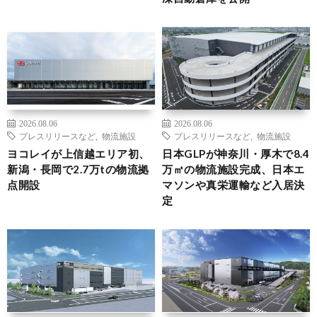
2026.08.06
2026.08.06
プレスリリースなど
,
物流施設
プレスリリースなど
,
物流施設
ヨコレイが上信越エリア初、
日本GLPが神奈川・厚木で8.4
新潟・長岡で2.7万tの物流拠
万㎡の物流施設完成、日本エ
点開設
マソンや真栄運輸など入居決
定