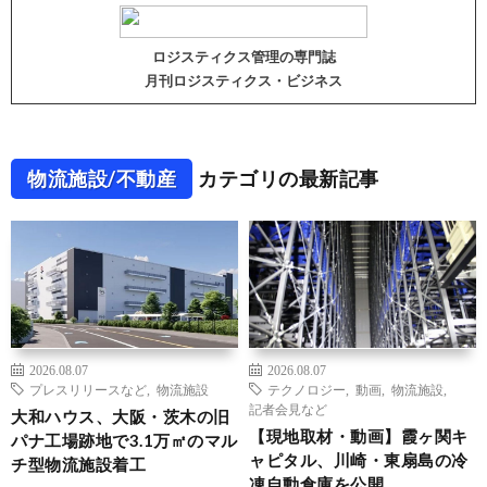
ロジスティクス管理の専門誌
月刊ロジスティクス・ビジネス
物流施設/不動産
カテゴリの最新記事
2026.08.07
2026.08.07
プレスリリースなど
,
物流施設
テクノロジー
,
動画
,
物流施設
,
記者会見など
大和ハウス、大阪・茨木の旧
【現地取材・動画】霞ヶ関キ
パナ工場跡地で3.1万㎡のマル
ャピタル、川崎・東扇島の冷
チ型物流施設着工
凍自動倉庫を公開