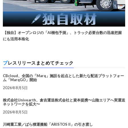
【独自】オープンロジの「AI梱包予測」、トラック必要台数の迅速把握
にも活用本格化
プレスリリースまとめてチェック
CBcloud、全国の「Marq」施設を起点とした新たな配送プラットフォー
ム「MarqGO」開始
2026年8月5日
株式会社Univearth、倉吉運送株式会社と資本提携〜山陰エリアへ実運送
ネットワークを拡大〜
2026年8月5日
川崎重工業／ばら積運搬船「ARISTOS II」の引き渡し