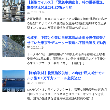
【新型ウイルス】「緊急事態宣言」時の重要運送、
主要物流関連26社に指示可能
2020.03.14
改正特措法、有事のロジスティクス機能を担保 世界的に広が
る新型コロナウイルス感染症を適用の対象に追加する改正新
型インフルエンザ等対策特別措置法が3月1[…]
公取委、下請け企業に自動車部品金型を無償保管さ
せていた東京ラヂエーター製造へ下請法違反で勧告
2025.01.24
トータル30社、最終使用が30年以上のものも存在 公正取引
委員会は1月23日、商用車向けの熱交換器部品などを手掛け
る東京ラヂエーター製造に対し、下請け[…]
【独自取材】物流施設供給、20年は“巨人3社”でマ
ルチ型103万平方メートル超見込む
2019.10.09
ロジビズ・オンラインアンケート、着実な開発姿勢を継続 月
刊ロジスティクス・ビジネスとロジビズ・オンラインは現
在、国内の先進的な賃貸用物流施設の開発や運[…]