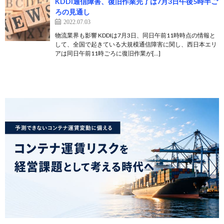
KDDI通信障害、復旧作業完了は7月3日午後5時半ご
ろの見通し
2022.07.03
物流業界も影響 KDDIは7月3日、同日午前11時時点の情報と
して、全国で起きている大規模通信障害に関し、西日本エリ
アは同日午前11時ごろに復旧作業が[…]