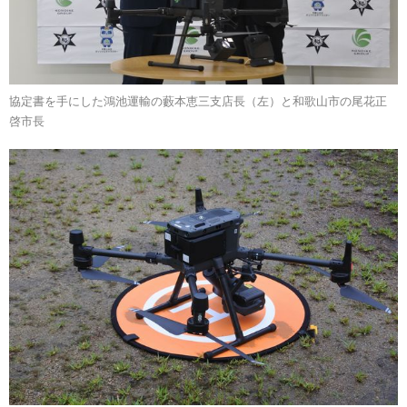
協定書を手にした鴻池運輸の藪本恵三支店長（左）と和歌山市の尾花正
啓市長