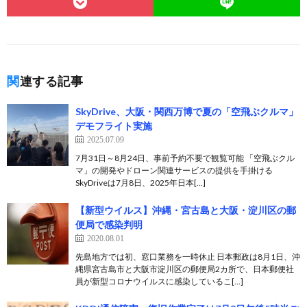
関連する記事
SkyDrive、大阪・関西万博で夏の「空飛ぶクルマ」
デモフライト実施
2025.07.09
7月31日～8月24日、事前予約不要で観覧可能 「空飛ぶクル
マ」の開発やドローン関連サービスの提供を手掛ける
SkyDriveは7月8日、2025年日本[…]
【新型ウイルス】沖縄・宮古島と大阪・淀川区の郵
便局で感染判明
2020.08.01
先島地方では初、窓口業務を一時休止 日本郵政は8月1日、沖
縄県宮古島市と大阪市淀川区の郵便局2カ所で、日本郵便社
員が新型コロナウイルスに感染しているこ[…]