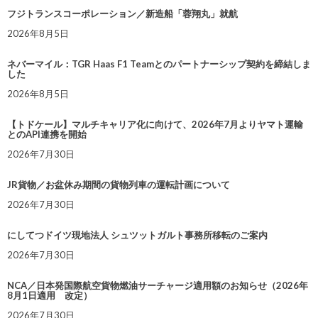
フジトランスコーポレーション／新造船「蓉翔丸」就航
2026年8月5日
ネバーマイル：TGR Haas F1 Teamとのパートナーシップ契約を締結しま
した
2026年8月5日
【トドケール】マルチキャリア化に向けて、2026年7月よりヤマト運輸
とのAPI連携を開始
2026年7月30日
JR貨物／お盆休み期間の貨物列車の運転計画について
2026年7月30日
にしてつドイツ現地法人 シュツットガルト事務所移転のご案内
2026年7月30日
NCA／日本発国際航空貨物燃油サーチャージ適用額のお知らせ（2026年
8月1日適用 改定）
2026年7月30日