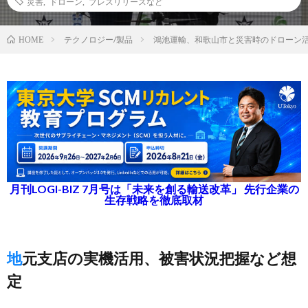
災害
,
ドローン
,
プレスリリースなど
テクノロジー/製品
鴻池運輸、和歌山市と災害時のドローン
HOME
月刊LOGI-BIZ 7月号は「未来を創る輸送改革」 先行企業の
生存戦略を徹底取材
地元支店の実機活用、被害状況把握など想
定