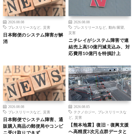
2026.08.08
2026.08.08
プレスリリースなど
,
災害
プレスリリースなど
,
動向/展望
,
災害
日本郵便のシステム障害が解
ニチレイがシステム障害で連
消
結売上高50億円減見込み、対
応費用10億円を特損計上
2026.08.08
2026.08.05
プレスリリースなど
,
災害
テクノロジー
,
プレスリリースな
ど
,
災害
日本郵便でシステム障害、通
【熊本地震】復旧・復興支援
販購入商品の郵便局やコンビ
へ高精度3次元点群データと
ニ受け取りできず