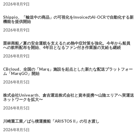
2026年8月9日
Shippio、「輸送中の商品」の可視化をInvoiceのAI-OCRで自動化する新
機能を提供開始
2026年8月9日
栗林商船／夏の安全運航を支えるため熱中症対策を強化。今年から船員
への飲料配布を開始、4年目となるファン付き作業服の支給も継続
2026年8月9日
CBcloud、全国の「Marq」施設を起点とした新たな配送プラットフォー
ム「MarqGO」開始
2026年8月5日
株式会社Univearth、倉吉運送株式会社と資本提携〜山陰エリアへ実運送
ネットワークを拡大〜
2026年8月5日
川崎重工業／ばら積運搬船「ARISTOS II」の引き渡し
2026年8月5日