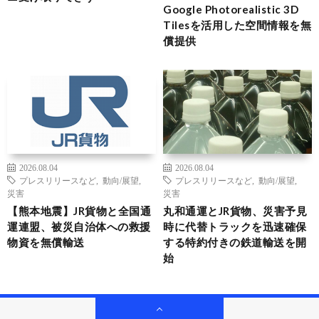
Google Photorealistic 3D
Tilesを活用した空間情報を無
償提供
2026.08.04
2026.08.04
プレスリリースなど
,
動向/展望
,
プレスリリースなど
,
動向/展望
,
災害
災害
【熊本地震】JR貨物と全国通
丸和通運とJR貨物、災害予見
運連盟、被災自治体への救援
時に代替トラックを迅速確保
物資を無償輸送
する特約付きの鉄道輸送を開
始