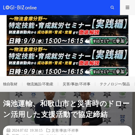
独自取材
物流施設/不動産
災害/事故/不祥事
テクノロジー/製品
鴻池運輸、和歌山市と災害時のドロー
ン活用した支援活動で協定締結
2024.07.02 19:30:15
災害/事故/不祥事