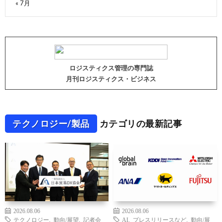
« 7月
ロジスティクス管理の専門誌
月刊ロジスティクス・ビジネス
テクノロジー/製品
カテゴリの最新記事
2026.08.06
2026.08.06
テクノロジー
,
動向/展望
,
記者会
AI
,
プレスリリースなど
,
動向/展