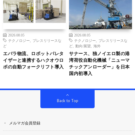
2026.08.05
2026.08.05
テクノロジー
,
プレスリリースな
テクノロジー
,
プレスリリースな
ど
ど
,
動向/展望
,
海外
エバラ物流、ロボットパレタ
サナース、独ノイエロ製の港
イザーと連携するハクオウロ
湾荷役自動化機械「ニューマ
ボの自動フォークリフト導入
チックアンローダー」を日本
国内初導入
Back to Top
メルマガ会員登録