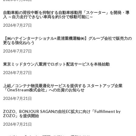
自動車船の荷役中断を抑制する自動車移動用「スケーター」を開発・導
入 ～自力走行できない車両を約5分で移動可能に～
2026年7月27日
【㈱ハナインターナショナル×星清重機運輸㈱】グループ会社で販売力の
更なる強化ねらう
2026年7月27日
東京ミッドタウン八重洲でロボット配送サービスを本格始動
2026年7月27日
上組／コンテナ物流最適化サービスを提供する スタートアップ企業
「OneStream株式会社」への出資のお知らせ
2026年7月21日
ZOZO、BONJOUR SAGANの自社EC拡大に向け「Fulfillment by
ZOZO」を提供開始
2026年7月21日