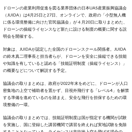
ドローンの産業利用促進を図る業界団体の日本UAS産業振興協議会
（JUIDA）は4月25日と27日、オンラインで、政府の「小型無人機
に係る環境整備に向けた官民協議会」が４月20日に取りまとめた、
ドローンの操縦ライセンスなど新たに設ける制度の概要に関する説
明会を開催する。
対象は、JUIDAが認定した全国のドローンスクール関係者。JUIDA
の鈴木真二理事長と担当者らが、ドローンを安全に操縦できる技能
や知識を有していると認める「技能証明制度（操縦ライセンス）」
の概要などについて解説する予定。
協議会の取りまとめは、政府が2022年末をめどに、ドローンが人口
密集地の上空で補助者を置かず、目視外飛行する「レベル4」を解禁
する準備を進めているのを踏まえ、安全な飛行を担保するための環
境整備の一環。
協議会の取りまとめでは、技能証明制度は国が指定する機関が試験
を実施し、国に登録した講習機関で講習を終えれば実地試験を免除
することとなっている。ライセンスは市街地上空を飛ばす場合の