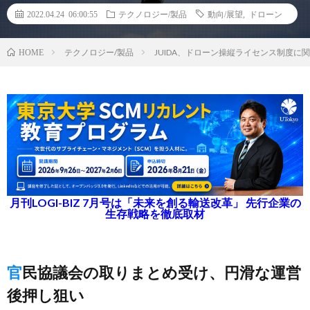
2022.04.24 06:00:55
テクノロジー/製品
動向/展望
,
ドローン
テクノロジー/製品
JUIDA、ドローン操縦ライセンス制度
HOME
月刊LOGI-BIZ 7月号は「未来を創る輸送改革」 先行企業の
生存戦略を徹底取材
官民協議会の取りまとめ受け、円滑な運営
後押し狙い