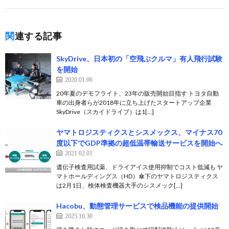
関連する記事
SkyDrive、日本初の「空飛ぶクルマ」有人飛行試験
を開始
2020.01.06
20年夏のデモフライト、23年の販売開始目指す トヨタ自動
車の出身者らが2018年に立ち上げたスタートアップ企業
SkyDrive（スカイドライブ）は1[…]
ヤマトロジスティクスとシスメックス、マイナス70
度以下でGDP準拠の超低温帯輸送サービスを開始へ
2021.02.01
遺伝子検査用試薬、ドライアイス使用抑制でコスト低減も ヤ
マトホールディングス（HD）傘下のヤマトロジスティクス
は2月1日、検体検査機器大手のシスメック[…]
Hacobu、動態管理サービスで検品機能の提供開始
2025.10.30