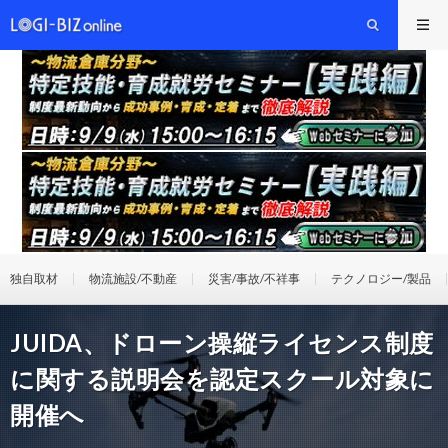
独自取材
物流施設/不動産
災害/事故/不祥事
テクノロジー/製品
JUIDA、ドローン操縦ライセンス制度
に関する説明会を認定スクール対象に
開催へ