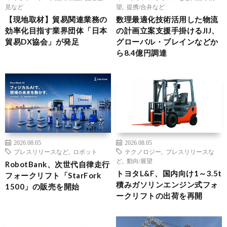
見など
望
,
提携/合弁など
【現地取材】貿易関連業務の
数理最適化技術活用した物流
効率化目指す業界団体「日本
の計画立案支援手掛けるJIJ、
貿易DX協会」が発足
グローバル・ブレインなどか
ら8.4億円調達
2026.08.05
2026.08.05
プレスリリースなど
,
ロボット
テクノロジー
,
プレスリリースな
ど
,
動向/展望
RobotBank、次世代自律走行
トヨタL&F、国内向け1～3.5t
フォークリフト「StarFork
積みガソリンエンジン式フォ
1500」の販売を開始
ークリフトの出荷を再開