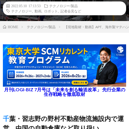
2022.05.10 17:13:53
テクノロジー/製品
テクノロジー
,
動画
,
ロボット
,
記者会見など
テクノロジー/製品
【現地取材・動画】APT、海外製マテハ
HOME
月刊LOGI-BIZ 7月号は「未来を創る輸送改革」 先行企業の
生存戦略を徹底取材
千葉・習志野の野村不動産物流施設内で運
営、中国の自動倉庫など取り扱い