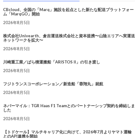
CBcloud、全国の「Marq」施設を起点とした新たな配送プラットフォー
ム「MarqGO」開始
2026年8月5日
株式会社Univearth、倉吉運送株式会社と資本提携〜山陰エリアへ実運送
ネットワークを拡大〜
2026年8月5日
川崎重工業／ばら積運搬船「ARISTOS II」の引き渡し
2026年8月5日
フジトランスコーポレーション／新造船「蓉翔丸」就航
2026年8月5日
ネバーマイル：TGR Haas F1 Teamとのパートナーシップ契約を締結しま
した
2026年8月5日
【トドケール】マルチキャリア化に向けて、2026年7月よりヤマト運輸
とのAPI連携を開始