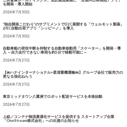
三井倉庫ホールディングス、受託物流業務に 「生成AI出荷検品アプリ」
を開発・導入開始
2026年7月30日
“独自開発こだわり”のサプリメントでD2C展開する「ウェルモット製薬」
がEC自動出荷アプリ「シッピーノ」を導入
2026年7月30日
自動車船の荷役中断を抑制する自動車移動用「スケーター」を開発・導
入 ～自力走行できない車両を約5分で移動可能に～
2026年7月27日
【㈱ハナインターナショナル×星清重機運輸㈱】グループ会社で販売力の
更なる強化ねらう
2026年7月27日
東京ミッドタウン八重洲でロボット配送サービスを本格始動
2026年7月27日
上組／コンテナ物流最適化サービスを提供する スタートアップ企業
「OneStream株式会社」への出資のお知らせ