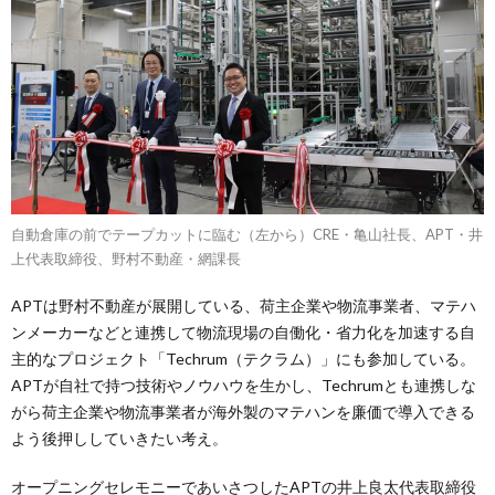
自動倉庫の前でテープカットに臨む（左から）CRE・亀山社長、APT・井
上代表取締役、野村不動産・網課長
APTは野村不動産が展開している、荷主企業や物流事業者、マテハ
ンメーカーなどと連携して物流現場の自働化・省力化を加速する自
主的なプロジェクト「Techrum（テクラム）」にも参加している。
APTが自社で持つ技術やノウハウを生かし、Techrumとも連携しな
がら荷主企業や物流事業者が海外製のマテハンを廉価で導入できる
よう後押ししていきたい考え。
オープニングセレモニーであいさつしたAPTの井上良太代表取締役