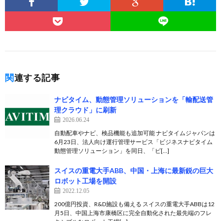
関連する記事
ナビタイム、動態管理ソリューションを「輸配送管
理クラウド」に刷新
2026.06.24
自動配車やナビ、検品機能も追加可能 ナビタイムジャパンは
6月23日、法人向け運行管理サービス「ビジネスナビタイム
動態管理ソリューション」を同日、「ビ[…]
スイスの重電大手ABB、中国・上海に最新鋭の巨大
ロボット工場を開設
2022.12.05
200億円投資、R&D施設も備える スイスの重電大手ABBは12
月5日、中国上海市康橋区に完全自動化された最先端のフレ