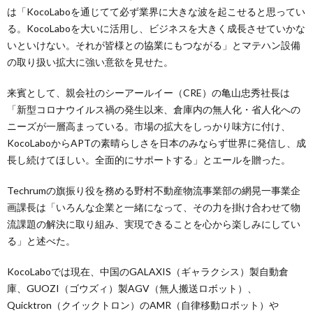
は「KocoLaboを通じてて必ず業界に大きな波を起こせると思ってい
る。KocoLaboを大いに活用し、ビジネスを大きく成長させていかな
いといけない。それが皆様との協業にもつながる」とマテハン設備
の取り扱い拡大に強い意欲を見せた。
来賓として、親会社のシーアールイー（CRE）の亀山忠秀社長は
「新型コロナウイルス禍の発生以来、倉庫内の無人化・省人化への
ニーズが一層高まっている。市場の拡大をしっかり味方に付け、
KocoLaboからAPTの素晴らしさを日本のみならず世界に発信し、成
長し続けてほしい。全面的にサポートする」とエールを贈った。
Techrumの旗振り役を務める野村不動産物流事業部の網晃一事業企
画課長は「いろんな企業と一緒になって、その力を掛け合わせて物
流課題の解決に取り組み、実現できることを心から楽しみにしてい
る」と述べた。
KocoLaboでは現在、中国のGALAXIS（ギャラクシス）製自動倉
庫、GUOZI（ゴウズィ）製AGV（無人搬送ロボット）、
Quicktron（クイックトロン）のAMR（自律移動ロボット）や