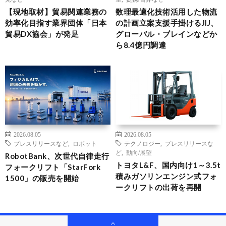
【現地取材】貿易関連業務の
数理最適化技術活用した物流
効率化目指す業界団体「日本
の計画立案支援手掛けるJIJ、
貿易DX協会」が発足
グローバル・ブレインなどか
ら8.4億円調達
2026.08.05
2026.08.05
プレスリリースなど
,
ロボット
テクノロジー
,
プレスリリースな
ど
,
動向/展望
RobotBank、次世代自律走行
トヨタL&F、国内向け1～3.5t
フォークリフト「StarFork
積みガソリンエンジン式フォ
1500」の販売を開始
ークリフトの出荷を再開