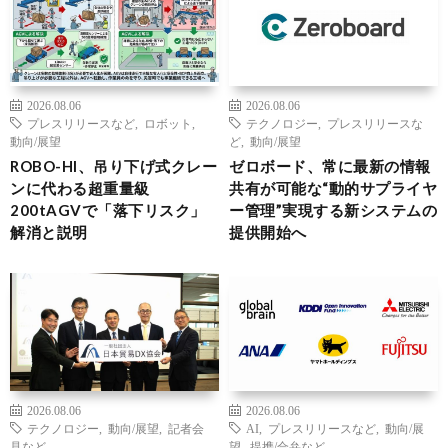
2026.08.06
2026.08.06
プレスリリースなど
,
ロボット
,
テクノロジー
,
プレスリリースな
動向/展望
ど
,
動向/展望
ROBO-HI、吊り下げ式クレー
ゼロボード、常に最新の情報
ンに代わる超重量級
共有が可能な“動的サプライヤ
200tAGVで「落下リスク」
ー管理”実現する新システムの
解消と説明
提供開始へ
2026.08.06
2026.08.06
テクノロジー
,
動向/展望
,
記者会
AI
,
プレスリリースなど
,
動向/展
見など
望
,
提携/合弁など