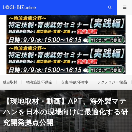
独自取材
物流施設/不動産
災害/事故/不祥事
テクノロジー/製品
【現地取材・動画】APT、海外製マテ
ハンを日本の現場向けに最適化する研
究開発拠点公開