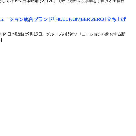
として計上へ 日本郵船は3月20、北米で港湾荷役事業を手掛ける子会社
ション統合ブランド｢HULL NUMBER ZERO｣立ち上げ
化 日本郵船は9月19日、グループの技術ソリューションを統合する新
]