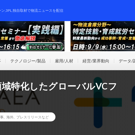
ーン,3PL,独自取材で物流ニュースを配信
事
テクノロジー/製品
雇用/人材
経営/業界動向
データ/
G領域特化したグローバルVCフ
事
,
海外
,
プレスリリースなど