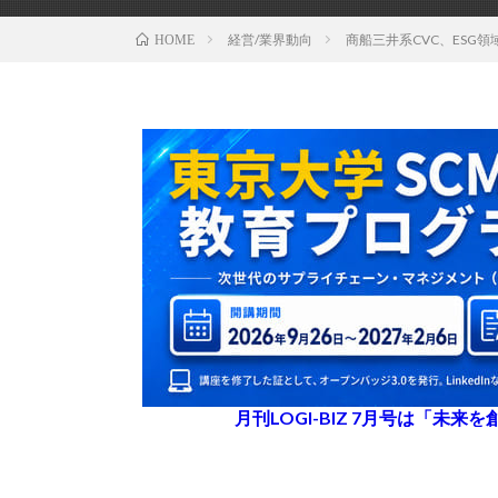
経営/業界動向
商船三井系CVC、ESG
HOME
月刊LOGI-BIZ 7月号は「未