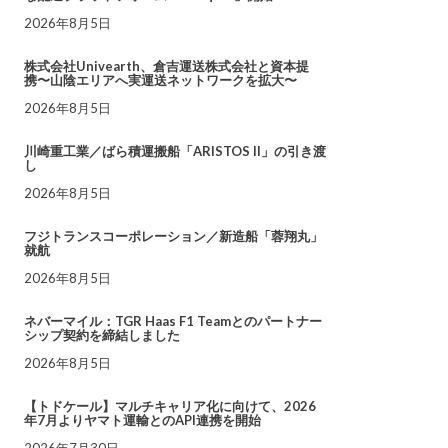
2026年8月5日
株式会社Univearth、倉吉運送株式会社と資本提
携〜山陰エリアへ実運送ネットワークを拡大〜
2026年8月5日
川崎重工業／ばら積運搬船「ARISTOS II」の引き渡
し
2026年8月5日
フジトランスコーポレーション／新造船「蓉翔丸」
就航
2026年8月5日
ネバーマイル：TGR Haas F1 Teamとのパートナー
シップ契約を締結しました
2026年8月5日
【トドケール】マルチキャリア化に向けて、2026
年7月よりヤマト運輸とのAPI連携を開始
2026年7月30日