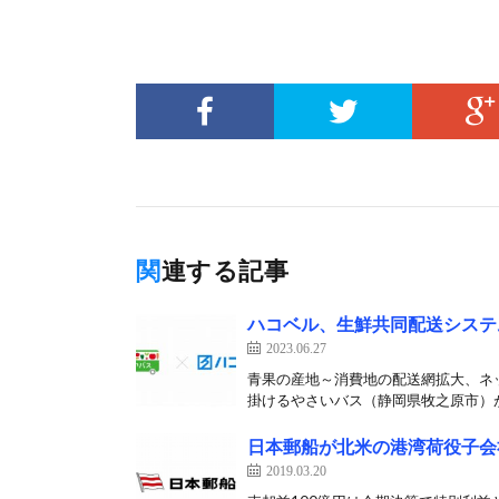
関連する記事
ハコベル、生鮮共同配送システ
2023.06.27
青果の産地～消費地の配送網拡大、ネッ
掛けるやさいバス（静岡県牧之原市）が
日本郵船が北米の港湾荷役子会
2019.03.20