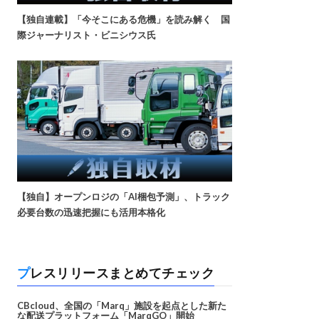
【独自連載】「今そこにある危機」を読み解く 国
際ジャーナリスト・ビニシウス氏
【独自】オープンロジの「AI梱包予測」、トラック
必要台数の迅速把握にも活用本格化
プレスリリースまとめてチェック
CBcloud、全国の「Marq」施設を起点とした新た
な配送プラットフォーム「MarqGO」開始