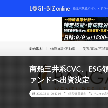
物流不動産,ロボット,ドロ
独自取材
物流施設/不動産
災害/事故/不祥
商船三井系CVC、ES
ァンドへ出資決定
2022.05.11 20:47:06
経営/業界動向
その他の記