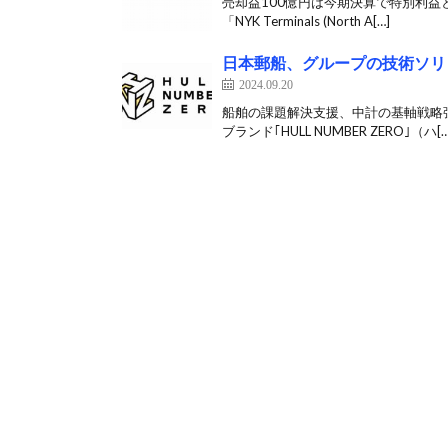
売却益100億円は今期決算で特別利益
「NYK Terminals (North A[…]
日本郵船、グループの技術ソリュー
2024.09.20
船舶の課題解決支援、中計の基軸戦略強
ブランド｢HULL NUMBER ZERO｣（ハ[…