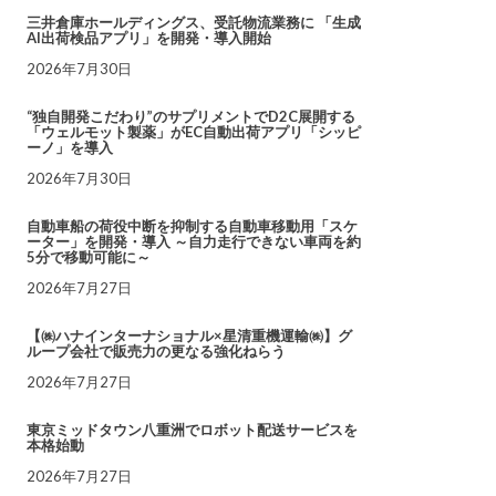
三井倉庫ホールディングス、受託物流業務に 「生成
AI出荷検品アプリ」を開発・導入開始
2026年7月30日
“独自開発こだわり”のサプリメントでD2C展開する
「ウェルモット製薬」がEC自動出荷アプリ「シッピ
ーノ」を導入
2026年7月30日
自動車船の荷役中断を抑制する自動車移動用「スケ
ーター」を開発・導入 ～自力走行できない車両を約
5分で移動可能に～
2026年7月27日
【㈱ハナインターナショナル×星清重機運輸㈱】グ
ループ会社で販売力の更なる強化ねらう
2026年7月27日
東京ミッドタウン八重洲でロボット配送サービスを
本格始動
2026年7月27日