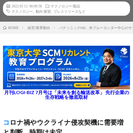
2022.05.12 06:00:58
テクノロジー/製品
テクノロジー
,
動向/展望
,
プレスリリースなど
経営/業界動向
パナソニックHD、米ブルーヨンダー中心のサ
HOME
月刊LOGI-BIZ 7月号は「未来を創る輸送改革」 先行企業の
生存戦略を徹底取材
コロナ禍やウクライナ侵攻契機に需要増
と判断、時期は未定