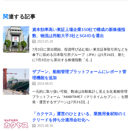
関連する記事
資本効率高い東証上場企業150社で構成の新株価指
数、物流は邦船大手3社とSGHDを選出
2023.05.29
7月3日に算出開始、投資呼び込む狙い 東京証券取引所などを
傘下に収める日本取引所グループ（JPX）は5月26日、新た
に7月3日から算出する株価指数「J[…]
ザブーン、船舶管理プラットフォームにレポート管
理機能を追加
2024.08.01
一元的に取り扱い可能、数値は自動集計し見える化 船舶管理
プラットフォーム「MARITIME7（マリタイムセブン）」を開
発・運営するザブーンは7月31日[…]
「カクヤス」運営のひとまいる、業務用食材卸のミ
クリードを持ち分適用会社化へ
2025.08.30