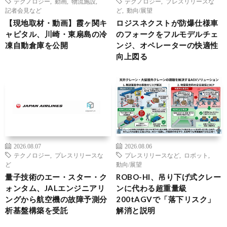
テクノロジー
,
動画
,
物流施設
,
テクノロジー
,
プレスリリースな
記者会見など
ど
,
動向/展望
【現地取材・動画】霞ヶ関キ
ロジスネクストが防爆仕様車
ャピタル、川崎・東扇島の冷
のフォークをフルモデルチェ
凍自動倉庫を公開
ンジ、オペレーターの快適性
向上図る
2026.08.07
2026.08.06
テクノロジー
,
プレスリリースな
プレスリリースなど
,
ロボット
,
ど
動向/展望
量子技術のエー・スター・ク
ROBO-HI、吊り下げ式クレー
ォンタム、JALエンジニアリ
ンに代わる超重量級
ングから航空機の故障予測分
200tAGVで「落下リスク」
析基盤構築を受託
解消と説明