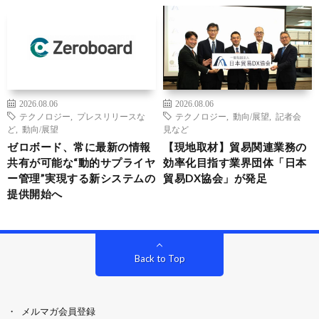
2026.08.06
2026.08.06
テクノロジー
,
プレスリリースな
テクノロジー
,
動向/展望
,
記者会
ど
,
動向/展望
見など
ゼロボード、常に最新の情報
【現地取材】貿易関連業務の
共有が可能な“動的サプライヤ
効率化目指す業界団体「日本
ー管理”実現する新システムの
貿易DX協会」が発足
提供開始へ
Back to Top
メルマガ会員登録