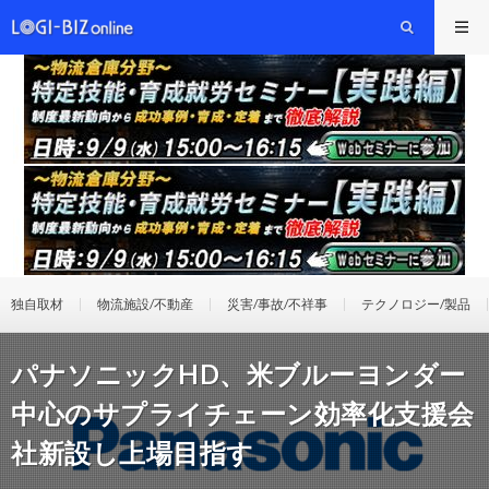
独自取材
物流施設/不動産
災害/事故/不祥事
テクノロジー/製品
パナソニックHD、米ブルーヨンダー
中心のサプライチェーン効率化支援会
社新設し上場目指す