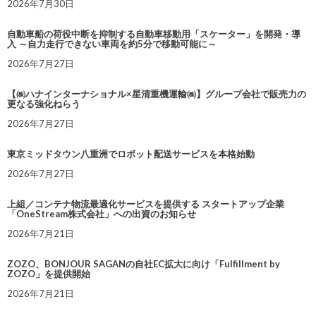
2026年7月30日
自動車船の荷役中断を抑制する自動車移動用「スケーター」を開発・導
入 ～自力走行できない車両を約5分で移動可能に～
2026年7月27日
【㈱ハナインターナショナル×星清重機運輸㈱】グループ会社で販売力の
更なる強化ねらう
2026年7月27日
東京ミッドタウン八重洲でロボット配送サービスを本格始動
2026年7月27日
上組／コンテナ物流最適化サービスを提供する スタートアップ企業
「OneStream株式会社」への出資のお知らせ
2026年7月21日
ZOZO、BONJOUR SAGANの自社EC拡大に向け「Fulfillment by
ZOZO」を提供開始
2026年7月21日