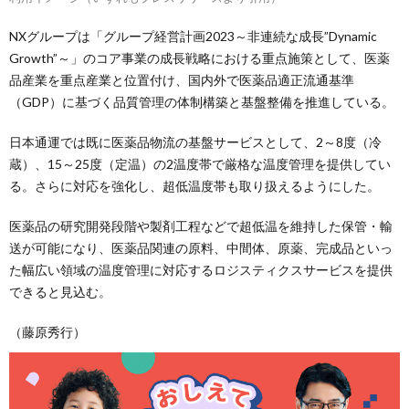
NXグループは「グループ経営計画2023～非連続な成長”Dynamic
Growth”～」のコア事業の成長戦略における重点施策として、医薬
品産業を重点産業と位置付け、国内外で医薬品適正流通基準
（GDP）に基づく品質管理の体制構築と基盤整備を推進している。
日本通運では既に医薬品物流の基盤サービスとして、2～8度（冷
蔵）、15～25度（定温）の2温度帯で厳格な温度管理を提供してい
る。さらに対応を強化し、超低温度帯も取り扱えるようにした。
医薬品の研究開発段階や製剤工程などで超低温を維持した保管・輸
送が可能になり、医薬品関連の原料、中間体、原薬、完成品といっ
た幅広い領域の温度管理に対応するロジスティクスサービスを提供
できると見込む。
（藤原秀行）