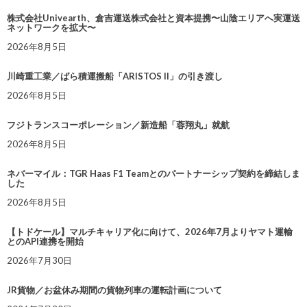
株式会社Univearth、倉吉運送株式会社と資本提携〜山陰エリアへ実運送
ネットワークを拡大〜
2026年8月5日
川崎重工業／ばら積運搬船「ARISTOS II」の引き渡し
2026年8月5日
フジトランスコーポレーション／新造船「蓉翔丸」就航
2026年8月5日
ネバーマイル：TGR Haas F1 Teamとのパートナーシップ契約を締結しま
した
2026年8月5日
【トドケール】マルチキャリア化に向けて、2026年7月よりヤマト運輸
とのAPI連携を開始
2026年7月30日
JR貨物／お盆休み期間の貨物列車の運転計画について