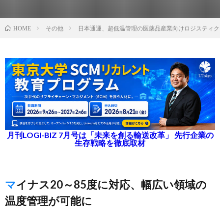
その他
日本通運、超低温管理の医薬品産業向けロジスティク
HOME
月刊LOGI-BIZ 7月号は「未来を創る輸送改革」 先行企業の
生存戦略を徹底取材
マイナス20～85度に対応、幅広い領域の
温度管理が可能に