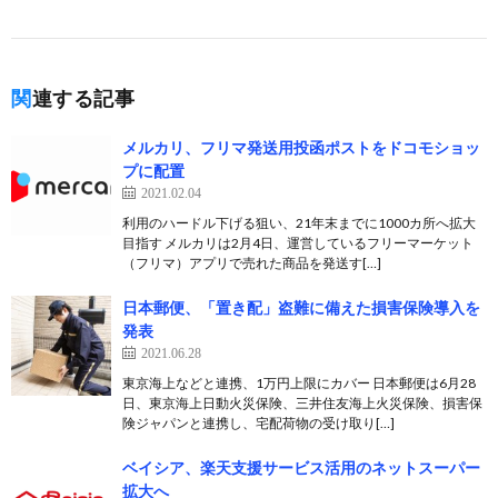
関連する記事
メルカリ、フリマ発送用投函ポストをドコモショッ
プに配置
2021.02.04
利用のハードル下げる狙い、21年末までに1000カ所へ拡大
目指す メルカリは2月4日、運営しているフリーマーケット
（フリマ）アプリで売れた商品を発送す[…]
日本郵便、「置き配」盗難に備えた損害保険導入を
発表
2021.06.28
東京海上などと連携、1万円上限にカバー 日本郵便は6月28
日、東京海上日動火災保険、三井住友海上火災保険、損害保
険ジャパンと連携し、宅配荷物の受け取り[…]
ベイシア、楽天支援サービス活用のネットスーパー
拡大へ