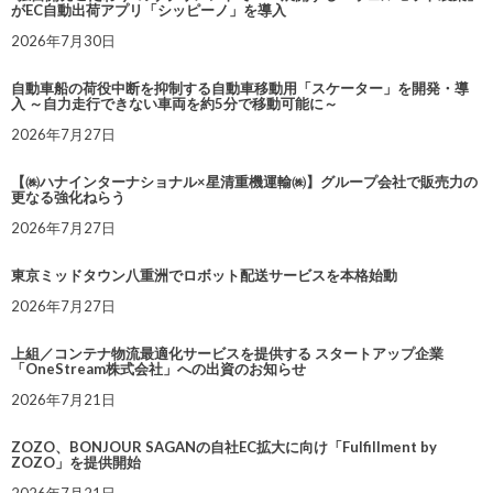
がEC自動出荷アプリ「シッピーノ」を導入
2026年7月30日
自動車船の荷役中断を抑制する自動車移動用「スケーター」を開発・導
入 ～自力走行できない車両を約5分で移動可能に～
2026年7月27日
【㈱ハナインターナショナル×星清重機運輸㈱】グループ会社で販売力の
更なる強化ねらう
2026年7月27日
東京ミッドタウン八重洲でロボット配送サービスを本格始動
2026年7月27日
上組／コンテナ物流最適化サービスを提供する スタートアップ企業
「OneStream株式会社」への出資のお知らせ
2026年7月21日
ZOZO、BONJOUR SAGANの自社EC拡大に向け「Fulfillment by
ZOZO」を提供開始