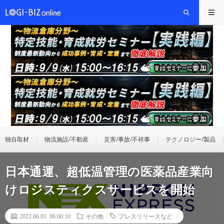
独自取材
物流施設/不動産
災害/事故/不祥事
テクノロジー/製品
日本通運、超低温管理の医薬品産業向
けロジスティクスサービスを開始
2022.06.01 06:00:10
その他
プレスリリースなど