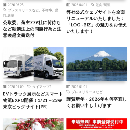
2026.06.25
2026.04.01
動向/展望
プレスリリースなど
,
不祥事
,
動
弊社公式ウェブサイトを全面
向/展望
リニューアルいたしました：
公取委、荷主779社に荷待ち
「LOGI-BIZ」の魅力をお伝え
など独禁法上の問題行為と注
いたします！
意喚起文書送付
2026.01.09
タイアップ2
2026.01.01
プレスリリースなど
EVトラック展示などスマート
謹賀新年・2026年も何卒宜し
物流EXPO開催！1/21～23＠
くお願い申し上げます
東京ビッグサイト[PR]