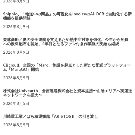
2026年8月9日
Shippio、「輸送中の商品」の可視化をInvoiceのAI-OCRで自動化する新
機能を提供開始
2026年8月9日
栗林商船／夏の安全運航を支えるため熱中症対策を強化。今年から船員
への飲料配布を開始、4年目となるファン付き作業服の支給も継続
2026年8月9日
CBcloud、全国の「Marq」施設を起点とした新たな配送プラットフォー
ム「MarqGO」開始
2026年8月5日
株式会社Univearth、倉吉運送株式会社と資本提携〜山陰エリアへ実運送
ネットワークを拡大〜
2026年8月5日
川崎重工業／ばら積運搬船「ARISTOS II」の引き渡し
2026年8月5日