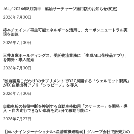
JAL／2026年8月前半 燃油サーチャージ適用額のお知らせ(変更)
2026年7月30日
椿本チエイン／再生可能エネルギーを活用し、カーボンニュートラル実
現を加速
2026年7月30日
三井倉庫ホールディングス、受託物流業務に 「生成AI出荷検品アプリ」
を開発・導入開始
2026年7月30日
“独自開発こだわり”のサプリメントでD2C展開する「ウェルモット製薬」
がEC自動出荷アプリ「シッピーノ」を導入
2026年7月30日
自動車船の荷役中断を抑制する自動車移動用「スケーター」を開発・導
入 ～自力走行できない車両を約5分で移動可能に～
2026年7月27日
【㈱ハナインターナショナル×星清重機運輸㈱】グループ会社で販売力の