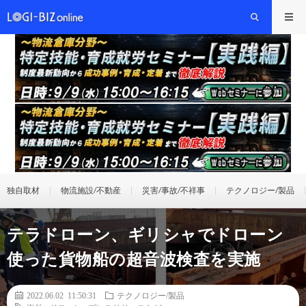
独自取材
物流施設/不動産
災害/事故/不祥事
テクノロジー/製品
テラドローン、ギリシャでドローン
使った貨物船の超音波検査を実施
2022.06.02 11:50:31
テクノロジー/製品