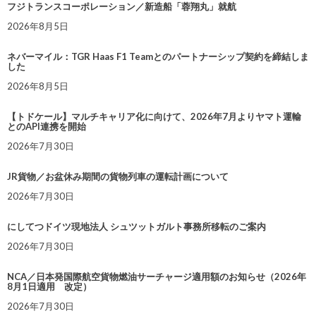
フジトランスコーポレーション／新造船「蓉翔丸」就航
2026年8月5日
ネバーマイル：TGR Haas F1 Teamとのパートナーシップ契約を締結しま
した
2026年8月5日
【トドケール】マルチキャリア化に向けて、2026年7月よりヤマト運輸
とのAPI連携を開始
2026年7月30日
JR貨物／お盆休み期間の貨物列車の運転計画について
2026年7月30日
にしてつドイツ現地法人 シュツットガルト事務所移転のご案内
2026年7月30日
NCA／日本発国際航空貨物燃油サーチャージ適用額のお知らせ（2026年
8月1日適用 改定）
2026年7月30日