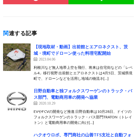
関連する記事
【現地取材・動画】出前館とエアロネクスト、茨
城・境町でドローン使った料理宅配開始
2023.04.06
利根川など無人地帯上空を飛行、将来は住宅街などの「レベ
ル4」移行視野 出前館とエアロネクストは4月5日、茨城県境
町で、ドローンなどを活用し地域の物流ネ[…]
日野自動車と独フォルクスワーゲンのトラック・バ
ス部門、電動商用車の開発へ協業
2020.10.29
EVやFCVの開発など推進 日野自動車は10月28日、ドイツの
フォルクスワーゲンのトラック・バス部門TRATON（トレイ
トン）と電動商用車の開発に向け[…]
ハクオウロボ、専門商社の山善TFS支社と自動フォ