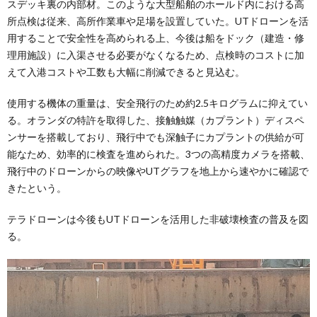
スデッキ裏の内部材。このような大型船舶のホールド内における高
所点検は従来、高所作業車や足場を設置していた。UTドローンを活
用することで安全性を高められる上、今後は船をドック（建造・修
理用施設）に入渠させる必要がなくなるため、点検時のコストに加
えて入港コストや工数も大幅に削減できると見込む。
使用する機体の重量は、安全飛行のため約2.5キログラムに抑えてい
る。オランダの特許を取得した、接触触媒（カプラント）ディスペ
ンサーを搭載しており、飛行中でも深触子にカプラントの供給が可
能なため、効率的に検査を進められた。3つの高精度カメラを搭載、
飛行中のドローンからの映像やUTグラフを地上から速やかに確認で
きたという。
テラドローンは今後もUTドローンを活用した非破壊検査の普及を図
る。