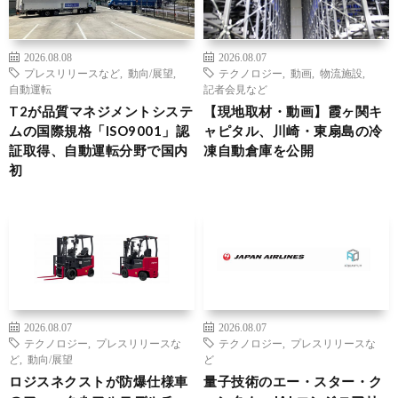
2026.08.08
2026.08.07
プレスリリースなど
,
動向/展望
,
テクノロジー
,
動画
,
物流施設
,
自動運転
記者会見など
T2が品質マネジメントシステ
【現地取材・動画】霞ヶ関キ
ムの国際規格「ISO9001」認
ャピタル、川崎・東扇島の冷
証取得、自動運転分野で国内
凍自動倉庫を公開
初
2026.08.07
2026.08.07
テクノロジー
,
プレスリリースな
テクノロジー
,
プレスリリースな
ど
,
動向/展望
ど
ロジスネクストが防爆仕様車
量子技術のエー・スター・ク