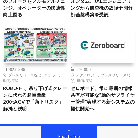
のフォークをフルモデルチェ
ォンタム、JALエンジニアリ
ンジ、オペレーターの快適性
ングから航空機の故障予測分
向上図る
析基盤構築を受託
2026.08.06
2026.08.06
プレスリリースなど
,
ロボット
,
テクノロジー
,
プレスリリースな
動向/展望
ど
,
動向/展望
ROBO-HI、吊り下げ式クレー
ゼロボード、常に最新の情報
ンに代わる超重量級
共有が可能な“動的サプライヤ
200tAGVで「落下リスク」
ー管理”実現する新システムの
解消と説明
提供開始へ
Back to Top