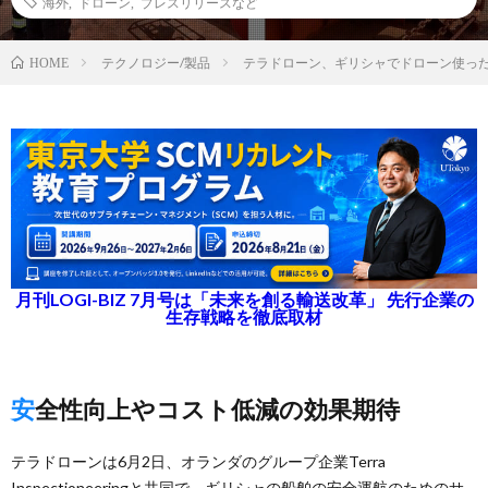
海外
,
ドローン
,
プレスリリースなど
テクノロジー/製品
テラドローン、ギリシャでドローン使っ
HOME
月刊LOGI-BIZ 7月号は「未来を創る輸送改革」 先行企業の
生存戦略を徹底取材
安全性向上やコスト低減の効果期待
テラドローンは6月2日、オランダのグループ企業Terra
Inspectioneeringと共同で、ギリシャの船舶の安全運航のためのサ