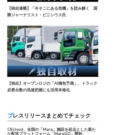
【独自連載】「今そこにある危機」を読み解く 国
際ジャーナリスト・ビニシウス氏
【独自】オープンロジの「AI梱包予測」、トラック
必要台数の迅速把握にも活用本格化
プレスリリースまとめてチェック
CBcloud、全国の「Marq」施設を起点とした新た
な配送プラットフォーム「MarqGO」開始