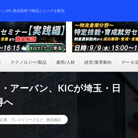
ーン,3PL,独自取材で物流ニュースを配信
事
テクノロジー/製品
雇用/人材
経営/業界動向
データ/
・アーバン、KICが埼玉・日
得へ
記事
,
プレスリリースなど
,
物流施設