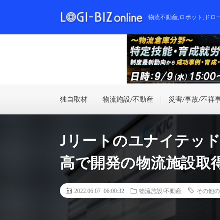
物流不動産,ロボット,ドロ
独自取材
物流施設/不動産
災害/事故/不祥
Jリートのユナイテッド
高で開発の物流施設取
2022.06.07 06:00:32
物流施設/不動産
その他の