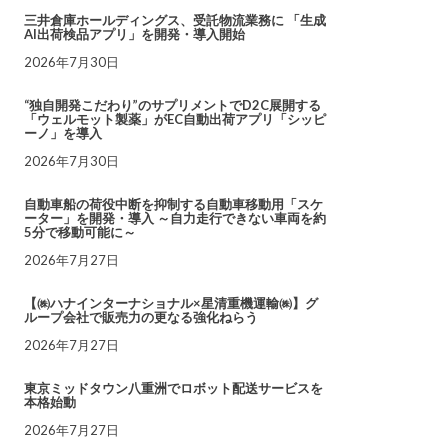
三井倉庫ホールディングス、受託物流業務に 「生成
AI出荷検品アプリ」を開発・導入開始
2026年7月30日
“独自開発こだわり”のサプリメントでD2C展開する
「ウェルモット製薬」がEC自動出荷アプリ「シッピ
ーノ」を導入
2026年7月30日
自動車船の荷役中断を抑制する自動車移動用「スケ
ーター」を開発・導入 ～自力走行できない車両を約
5分で移動可能に～
2026年7月27日
【㈱ハナインターナショナル×星清重機運輸㈱】グ
ループ会社で販売力の更なる強化ねらう
2026年7月27日
東京ミッドタウン八重洲でロボット配送サービスを
本格始動
2026年7月27日