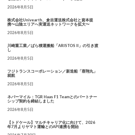
2026年8月5日
株式会社Univearth、倉吉運送株式会社と資本提
携〜山陰エリアへ実運送ネットワークを拡大〜
2026年8月5日
川崎重工業／ばら積運搬船「ARISTOS II」の引き渡
し
2026年8月5日
フジトランスコーポレーション／新造船「蓉翔丸」
就航
2026年8月5日
ネバーマイル：TGR Haas F1 Teamとのパートナー
シップ契約を締結しました
2026年8月5日
【トドケール】マルチキャリア化に向けて、2026
年7月よりヤマト運輸とのAPI連携を開始
2026年7月30日