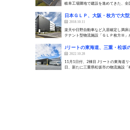
岐阜工場隣地で建設を進めてきた、全国
日本ＧＬＰ、大阪・枚方で大型
2018.10.11
楽天や日野自動車など入居確定し満床
テナント型物流施設「ＧＬＰ枚方Ⅲ」が
Jリートの東海道、三重・松坂の
2022.10.28
11月1日付、2棟目 Jリートの東海
日、新たに三重県松坂市の物流施設「松