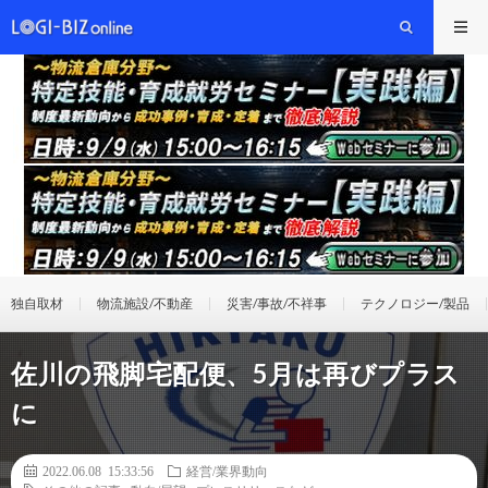
独自取材
物流施設/不動産
災害/事故/不祥事
テクノロジー/製品
佐川の飛脚宅配便、5月は再びプラス
に
2022.06.08 15:33:56
経営/業界動向