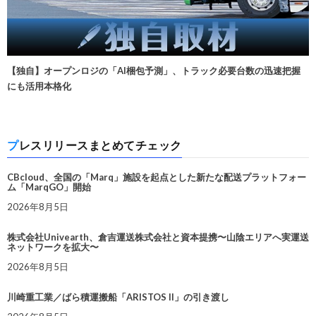
【独自】オープンロジの「AI梱包予測」、トラック必要台数の迅速把握
にも活用本格化
プレスリリースまとめてチェック
CBcloud、全国の「Marq」施設を起点とした新たな配送プラットフォー
ム「MarqGO」開始
2026年8月5日
株式会社Univearth、倉吉運送株式会社と資本提携〜山陰エリアへ実運送
ネットワークを拡大〜
2026年8月5日
川崎重工業／ばら積運搬船「ARISTOS II」の引き渡し