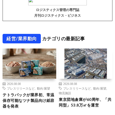
ロジスティクス管理の専門誌
月刊ロジスティクス・ビジネス
経営/業界動向
カテゴリの最新記事
2026.08.08
2026.08.08
プレスリリースなど
,
動向/展望
プレスリリースなど
,
動向/展望
,
物流施設
テトラパックが業界初、常温
東京団地倉庫が60周年、「共
保存可能なツナ製品向け紙容
同型」53.8万㎡を運営
器を発表