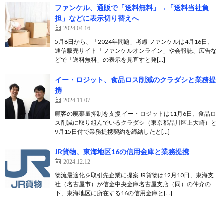
ファンケル、通販で「送料無料」→「送料当社負
担」などに表示切り替えへ
2024.04.16
5月8日から、「2024年問題」考慮 ファンケルは4月16日、
通信販売サイト「ファンケルオンライン」や会報誌、広告な
どで「送料無料」の表示を見直すと発[…]
イー・ロジット、食品ロス削減のクラダシと業務提
携
2024.11.07
顧客の廃棄量抑制を支援 イー・ロジットは11月6日、食品ロ
ス削減に取り組んでいるクラダシ（東京都品川区上大崎）と
9月15日付で業務提携契約を締結したと[…]
JR貨物、東海地区16の信用金庫と業務提携
2024.12.12
物流最適化を取引先企業に提案 JR貨物は12月10日、東海支
社（名古屋市）が信金中央金庫名古屋支店（同）の仲介の
下、東海地区に所在する16の信用金庫と[…]