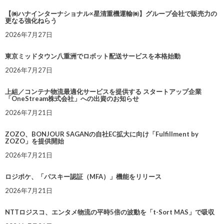
【㈱ハナインターナショナル×星清重機運輸㈱】グループ会社で販売力の
更なる強化ねらう
2026年7月27日
東京ミッドタウン八重洲でロボット配送サービスを本格始動
2026年7月27日
上組／コンテナ物流最適化サービスを提供する スタートアップ企業
「OneStream株式会社」への出資のお知らせ
2026年7月21日
ZOZO、BONJOUR SAGANの自社EC拡大に向け「Fulfillment by
ZOZO」を提供開始
2026年7月21日
ロジポケ、「パスキー認証（MFA）」機能をリリース
2026年7月21日
NTTロジスコ、エンタメ物流の平時5倍の波動を「t-Sort MAS」で吸収