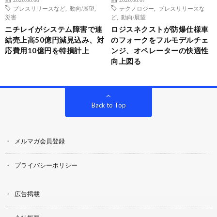
プレスリリースなど
,
動向/展望
,
テクノロジー
,
プレスリリースな
災害
ど
,
動向/展望
ニチレイがシステム障害で連
ロジスネクストが防爆仕様車
結売上高50億円減見込み、対
のフォークをフルモデルチェ
応費用10億円を特損計上
ンジ、オペレーターの快適性
向上図る
Back to Top
メルマガ会員登録
プライバシーポリシー
広告掲載