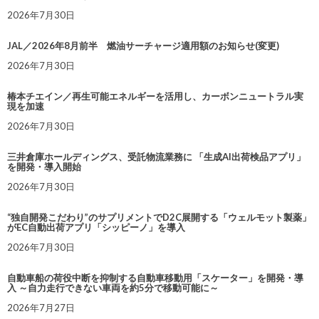
2026年7月30日
JAL／2026年8月前半 燃油サーチャージ適用額のお知らせ(変更)
2026年7月30日
椿本チエイン／再生可能エネルギーを活用し、カーボンニュートラル実
現を加速
2026年7月30日
三井倉庫ホールディングス、受託物流業務に 「生成AI出荷検品アプリ」
を開発・導入開始
2026年7月30日
“独自開発こだわり”のサプリメントでD2C展開する「ウェルモット製薬」
がEC自動出荷アプリ「シッピーノ」を導入
2026年7月30日
自動車船の荷役中断を抑制する自動車移動用「スケーター」を開発・導
入 ～自力走行できない車両を約5分で移動可能に～
2026年7月27日