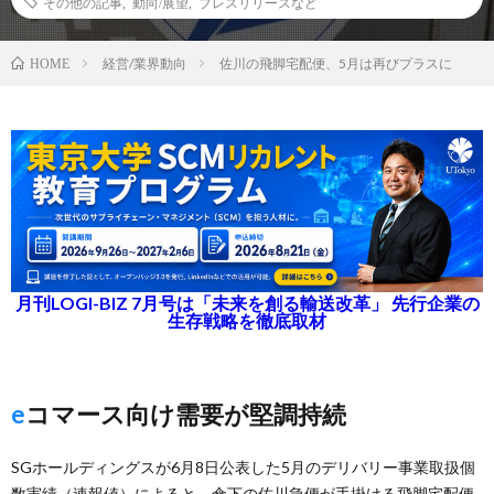
その他の記事
,
動向/展望
,
プレスリリースなど
経営/業界動向
佐川の飛脚宅配便、5月は再びプラスに
HOME
月刊LOGI-BIZ 7月号は「未来を創る輸送改革」 先行企業の
生存戦略を徹底取材
eコマース向け需要が堅調持続
SGホールディングスが6月8日公表した5月のデリバリー事業取扱個
数実績（速報値）によると、傘下の佐川急便が手掛ける飛脚宅配便