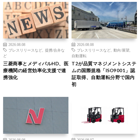
2026.08.08
2026.08.08
プレスリリースなど
,
提携/合弁な
プレスリリースなど
,
動向/展望
,
ど
自動運転
三菱商事とメディパルHD、医
T2が品質マネジメントシステ
療機関の経営効率化支援で連
ムの国際規格「ISO9001」認
携強化
証取得、自動運転分野で国内
初
2026.08.08
2026.08.07