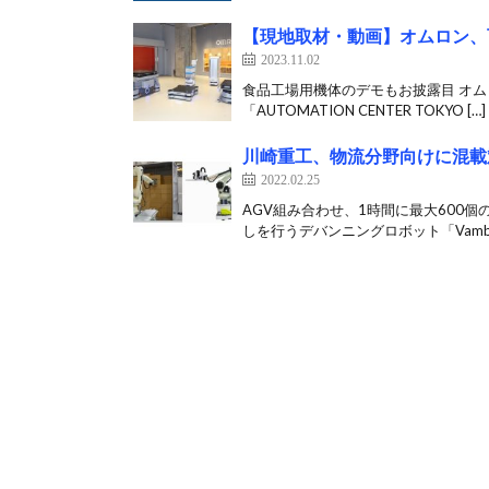
【現地取材・動画】オムロン、可
2023.11.02
食品工場用機体のデモもお披露目 オム
「AUTOMATION CENTER TOKYO […]
川崎重工、物流分野向けに混載
2022.02.25
AGV組み合わせ、1時間に最大600
しを行うデバンニングロボット「Vambo