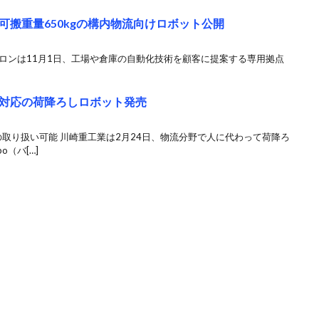
搬重量650kgの構内物流向けロボット公開
ロンは11月1日、工場や倉庫の自動化技術を顧客に提案する専用拠点
対応の荷降ろしロボット発売
個の取り扱い可能 川崎重工業は2月24日、物流分野で人に代わって荷降ろ
（バ[…]