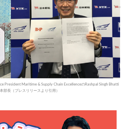
aritime & Supply Chain ExcellenceのRashpal Singh Bhatti
本部長（プレスリリースより引用）