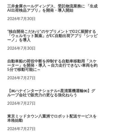
三井倉庫ホールディングス、受託物流業務に 「生成
AI出荷検品アプリ」を開発・導入開始
2026年7月30日
“独自開発こだわり”のサプリメントでD2C展開する
「ウェルモット製薬」がEC自動出荷アプリ「シッピ
ーノ」を導入
2026年7月30日
自動車船の荷役中断を抑制する自動車移動用「スケ
ーター」を開発・導入 ～自力走行できない車両を約
5分で移動可能に～
2026年7月27日
【㈱ハナインターナショナル×星清重機運輸㈱】グ
ループ会社で販売力の更なる強化ねらう
2026年7月27日
東京ミッドタウン八重洲でロボット配送サービスを
本格始動
2026年7月27日