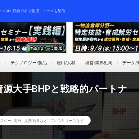
ーン,3PL,独自取材で物流ニュースを配信
事
テクノロジー/製品
雇用/人材
経営/業界動向
データ/
源大手BHPと戦略的パートナ
ロジー
,
海外
,
提携/合弁など
,
プレスリリースなど