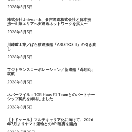
2026年8月5日
株式会社Univearth、倉吉運送株式会社と資本提
携〜山陰エリアへ実運送ネットワークを拡大〜
2026年8月5日
川崎重工業／ばら積運搬船「ARISTOS II」の引き渡
し
2026年8月5日
フジトランスコーポレーション／新造船「蓉翔丸」
就航
2026年8月5日
ネバーマイル：TGR Haas F1 Teamとのパートナー
シップ契約を締結しました
2026年8月5日
【トドケール】マルチキャリア化に向けて、2026
年7月よりヤマト運輸とのAPI連携を開始
2026年7月30日