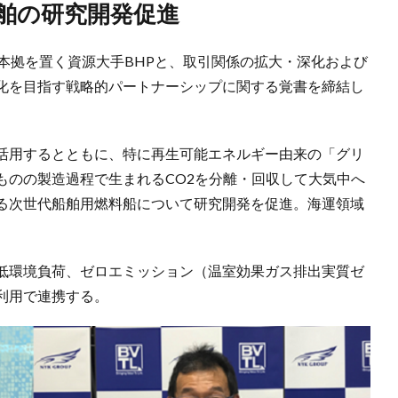
船舶の研究開発促進
本拠を置く資源大手BHPと、取引関係の拡大・深化および
化を目指す戦略的パートナーシップに関する覚書を締結し
活用するとともに、特に再生可能エネルギー由来の「グリ
ものの製造過程で生まれるCO2を分離・回収して大気中へ
る次世代船舶用燃料船について研究開発を促進。海運領域
低環境負荷、ゼロエミッション（温室効果ガス排出実質ゼ
利用で連携する。