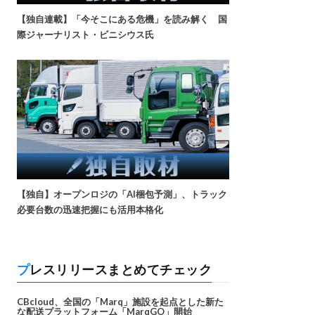
【独自連載】「今そこにある危機」を読み解く 国
際ジャーナリスト・ビニシウス氏
【独自】オープンロジの「AI梱包予測」、トラック
必要台数の迅速把握にも活用本格化
プレスリリースまとめてチェック
CBcloud、全国の「Marq」施設を起点とした新た
な配送プラットフォーム「MarqGO」開始