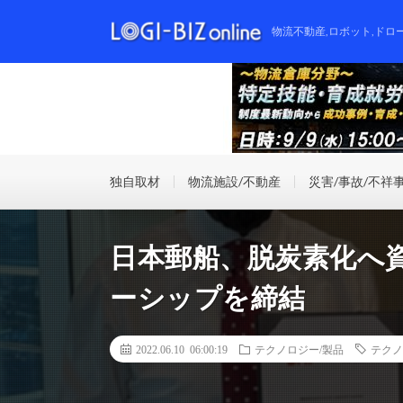
物流不動産,ロボット,ドロ
独自取材
物流施設/不動産
災害/事故/不祥
日本郵船、脱炭素化へ資
ーシップを締結
2022.06.10 06:00:19
テクノロジー/製品
テクノ