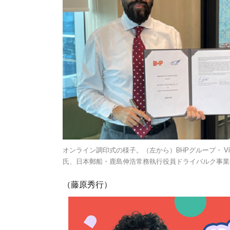
オンライン調印式の様子。（左から）BHPグループ・ Vice President M
氏、日本郵船・鹿島伸浩常務執行役員ドライバルク事業
（藤原秀行）