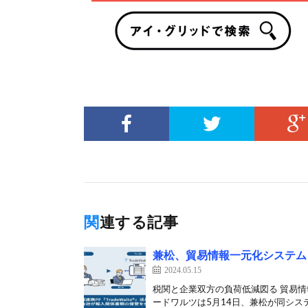
関連する記事
兼松、貿易情報一元化システム「
2024.05.15
税関と企業双方の負荷低減図る 貿易情報
ードワルツは5月14日、兼松が同システ