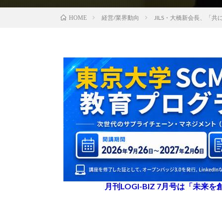
経営/業界動向
JILS・大橋新会長、「
HOME
月刊LOGI-BIZ 7月号は「未