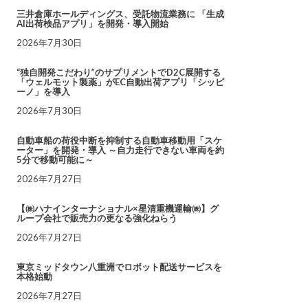
三井倉庫ホールディングス、受託物流業務に 「生成
AI出荷検品アプリ」を開発・導入開始
2026年7月30日
“独自開発こだわり”のサプリメントでD2C展開する
「ウェルモット製薬」がEC自動出荷アプリ「シッピ
ーノ」を導入
2026年7月30日
自動車船の荷役中断を抑制する自動車移動用「スケ
ーター」を開発・導入 ～自力走行できない車両を約
5分で移動可能に～
2026年7月27日
【㈱ハナインターナショナル×星清重機運輸㈱】グ
ループ会社で販売力の更なる強化ねらう
2026年7月27日
東京ミッドタウン八重洲でロボット配送サービスを
本格始動
2026年7月27日