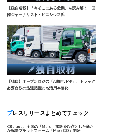
【独自連載】「今そこにある危機」を読み解く 国
際ジャーナリスト・ビニシウス氏
【独自】オープンロジの「AI梱包予測」、トラック
必要台数の迅速把握にも活用本格化
プレスリリースまとめてチェック
CBcloud、全国の「Marq」施設を起点とした新た
な配送プラットフォーム「MarqGO」開始