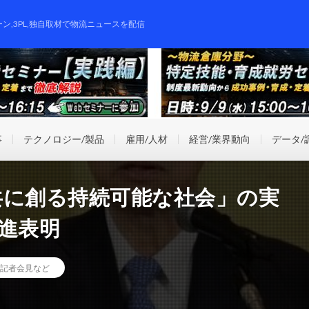
ーン,3PL,独自取材で物流ニュースを配信
事
テクノロジー/製品
雇用/人材
経営/業界動向
データ/
「共に創る持続可能な社会」の実
進表明
記者会見など