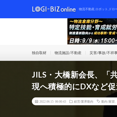
物流不動産,ロボット,ドロ
独自取材
物流施設/不動産
災害/事故/不祥
JILS・大橋新会長、
現へ積極的にDXなど促
2022.06.15 06:00:43
経営/業界動向
動向/展望
,