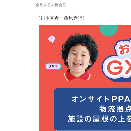
会見する大橋会長
（川本真希、藤原秀行）