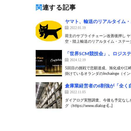
関連する記事
ヤマト、輸送のリアルタイム・
2022.01.19
荷主のサプライチェーン改善後押し ヤ
空・陸上輸送のリアルタイム・ステータ
「世界SCM競技会」、ロジス
2024.12.19
5回目の挑戦で悲願達成、旭化成や江崎
掛けているオランダのInchainge（インチ
倉庫業経営者の6割強が「全く
2022.11.05
ダイアログ実態調査、今後も予定なしが
グ（https://www.dialog-i[…]