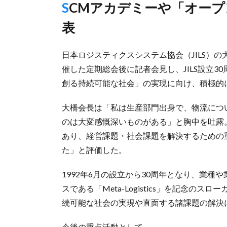
SCMアカデミーや「オープンイノベーションラボ」創設も公
表
日本ロジスティクスシステム協会（JILS）
催した定期総会後に記者会見し、JILS設立
創る持続可能な社会」の実現に向け、積極的
大橋会長は「私は生産部門出身で、物流につ
のは大変感慨深いものがある」と胸中を吐露
あり、経営課題・社会課題を解決するための
た」と評価した。
1992年6月の設立から30周年となり、業
スである「Meta-Logistics」を記念
続可能な社会の実現や直面する諸課題の解決
今後の重点活動として、