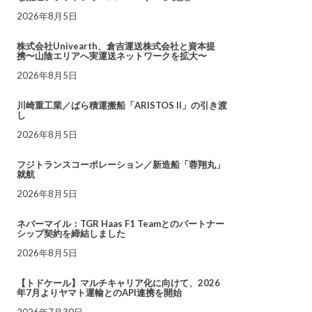
2026年8月5日
株式会社Univearth、倉吉運送株式会社と資本提
携〜山陰エリアへ実運送ネットワークを拡大〜
2026年8月5日
川崎重工業／ばら積運搬船「ARISTOS II」の引き渡
し
2026年8月5日
フジトランスコーポレーション／新造船「蓉翔丸」
就航
2026年8月5日
ネバーマイル：TGR Haas F1 Teamとのパートナー
シップ契約を締結しました
2026年8月5日
【トドケール】マルチキャリア化に向けて、2026
年7月よりヤマト運輸とのAPI連携を開始
2026年7月30日