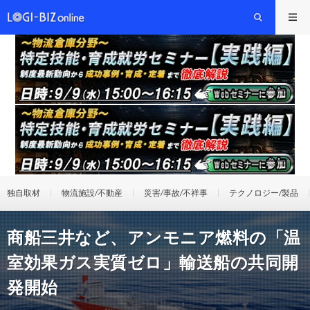
独自取材
物流施設/不動産
災害/事故/不祥事
テクノロジー/製品
商船三井など、アンモニア燃料の「温
室効果ガス実質ゼロ」輸送船の共同開
発開始