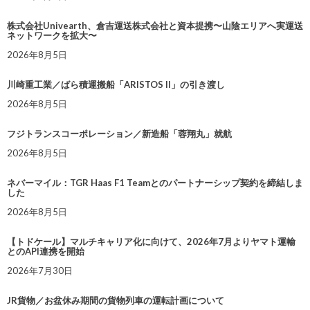
株式会社Univearth、倉吉運送株式会社と資本提携〜山陰エリアへ実運送
ネットワークを拡大〜
2026年8月5日
川崎重工業／ばら積運搬船「ARISTOS II」の引き渡し
2026年8月5日
フジトランスコーポレーション／新造船「蓉翔丸」就航
2026年8月5日
ネバーマイル：TGR Haas F1 Teamとのパートナーシップ契約を締結しま
した
2026年8月5日
【トドケール】マルチキャリア化に向けて、2026年7月よりヤマト運輸
とのAPI連携を開始
2026年7月30日
JR貨物／お盆休み期間の貨物列車の運転計画について