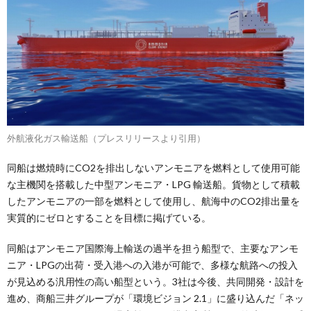
外航液化ガス輸送船（プレスリリースより引用）
同船は燃焼時にCO2を排出しないアンモニアを燃料として使用可能
な主機関を搭載した中型アンモニア・LPG 輸送船。貨物として積載
したアンモニアの一部を燃料として使用し、航海中のCO2排出量を
実質的にゼロとすることを目標に掲げている。
同船はアンモニア国際海上輸送の過半を担う船型で、主要なアンモ
ニア・LPGの出荷・受入港への入港が可能で、多様な航路への投入
が見込める汎用性の高い船型という。3社は今後、共同開発・設計を
進め、商船三井グループが「環境ビジョン 2.1」に盛り込んだ「ネッ