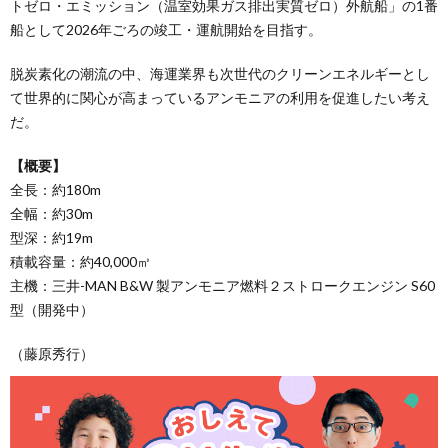
トゼロ・エミッション（温室効果ガス排出実質ゼロ）外航船」の1番
船として2026年ごろの竣工・運航開始を目指す。
脱炭素化の潮流の中、海運業界も次世代のクリーンエネルギーとし
て世界的に関心が高まっているアンモニアの利用を促進したい考え
だ。
【概要】
全長：約180m
全幅：約30m
型深：約19m
積載容量：約40,000㎥
主機：三井-MAN B&W 製アンモニア燃料２ストロークエンジン S60
型（開発中）
（藤原秀行）