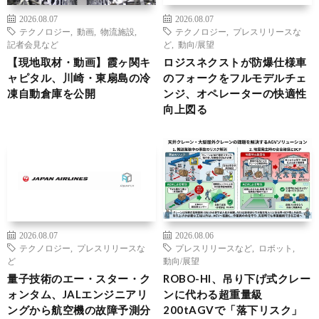
2026.08.07
2026.08.07
テクノロジー
,
動画
,
物流施設
,
テクノロジー
,
プレスリリースな
記者会見など
ど
,
動向/展望
【現地取材・動画】霞ヶ関キ
ロジスネクストが防爆仕様車
ャピタル、川崎・東扇島の冷
のフォークをフルモデルチェ
凍自動倉庫を公開
ンジ、オペレーターの快適性
向上図る
2026.08.07
2026.08.06
テクノロジー
,
プレスリリースな
プレスリリースなど
,
ロボット
,
ど
動向/展望
量子技術のエー・スター・ク
ROBO-HI、吊り下げ式クレー
ォンタム、JALエンジニアリ
ンに代わる超重量級
ングから航空機の故障予測分
200tAGVで「落下リスク」