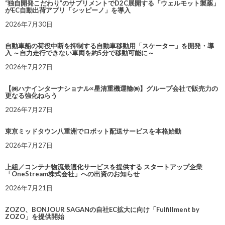
“独自開発こだわり”のサプリメントでD2C展開する「ウェルモット製薬」
がEC自動出荷アプリ「シッピーノ」を導入
2026年7月30日
自動車船の荷役中断を抑制する自動車移動用「スケーター」を開発・導
入 ～自力走行できない車両を約5分で移動可能に～
2026年7月27日
【㈱ハナインターナショナル×星清重機運輸㈱】グループ会社で販売力の
更なる強化ねらう
2026年7月27日
東京ミッドタウン八重洲でロボット配送サービスを本格始動
2026年7月27日
上組／コンテナ物流最適化サービスを提供する スタートアップ企業
「OneStream株式会社」への出資のお知らせ
2026年7月21日
ZOZO、BONJOUR SAGANの自社EC拡大に向け「Fulfillment by
ZOZO」を提供開始