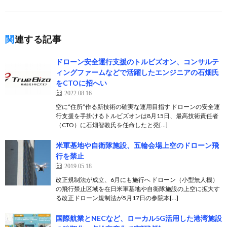
関連する記事
ドローン安全運行支援のトルビズオン、コンサルテ
ィングファームなどで活躍したエンジニアの石畑氏
をCTOに招へい
2022.08.16
空に“住所”作る新技術の確実な運用目指す ドローンの安全運
行支援を手掛けるトルビズオンは8月15日、最高技術責任者
（CTO）に石畑智教氏を任命したと発[…]
米軍基地や自衛隊施設、五輪会場上空のドローン飛
行を禁止
2019.05.18
改正規制法が成立、6月にも施行へ ドローン（小型無人機）
の飛行禁止区域を在日米軍基地や自衛隊施設の上空に拡大す
る改正ドローン規制法が5月17日の参院本[…]
国際航業とNECなど、ローカル5G活用した港湾施設