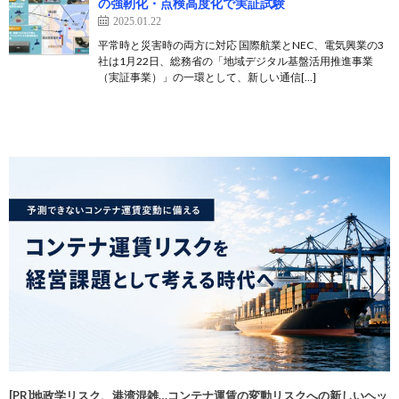
の強靭化・点検高度化で実証試験
2025.01.22
平常時と災害時の両方に対応 国際航業とNEC、電気興業の3
社は1月22日、総務省の「地域デジタル基盤活用推進事業
（実証事業）」の一環として、新しい通信[…]
[PR]地政学リスク、港湾混雑…コンテナ運賃の変動リスクへの新しいヘッ