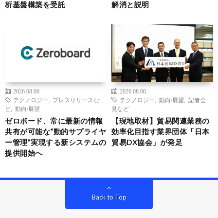
析基盤構築を受託
解消と説明
2026.08.06
2026.08.06
テクノロジー
,
プレスリリースな
テクノロジー
,
動向/展望
,
記者会
ど
,
動向/展望
見など
ゼロボード、常に最新の情報
【現地取材】貿易関連業務の
共有が可能な“動的サプライヤ
効率化目指す業界団体「日本
ー管理”実現する新システムの
貿易DX協会」が発足
提供開始へ
Back to Top