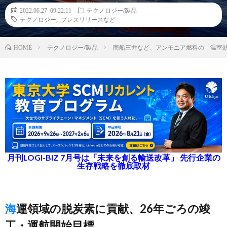
2022.06.27 09:22:11
テクノロジー/製品
テクノロジー
,
プレスリリースなど
テクノロジー/製品
商船三井など、アンモニア燃料の「温室
HOME
月刊LOGI-BIZ 7月号は「未来を創る輸送改革」 先行企業の
生存戦略を徹底取材
海運領域の脱炭素に貢献、26年ごろの竣
工・運航開始目標