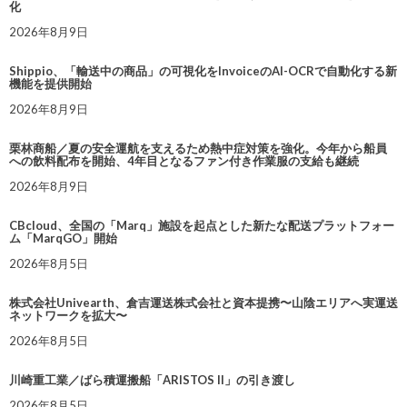
化
2026年8月9日
Shippio、「輸送中の商品」の可視化をInvoiceのAI-OCRで自動化する新
機能を提供開始
2026年8月9日
栗林商船／夏の安全運航を支えるため熱中症対策を強化。今年から船員
への飲料配布を開始、4年目となるファン付き作業服の支給も継続
2026年8月9日
CBcloud、全国の「Marq」施設を起点とした新たな配送プラットフォー
ム「MarqGO」開始
2026年8月5日
株式会社Univearth、倉吉運送株式会社と資本提携〜山陰エリアへ実運送
ネットワークを拡大〜
2026年8月5日
川崎重工業／ばら積運搬船「ARISTOS II」の引き渡し
2026年8月5日