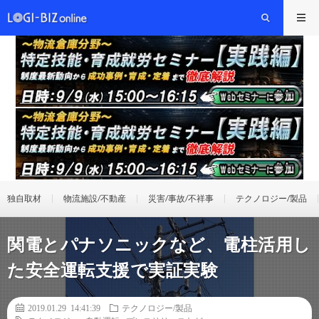
独自取材
物流施設/不動産
災害/事故/不祥事
テクノロジー/製品
関電とパナソニックなど、電柱活用し
た安全運転支援で実証実験
2019.01.29 14:41:39
テクノロジー/製品