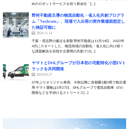
めのロボットサービスを担う新会社「[…]
野村不動産主導の物流自動化・省人化共創プログラ
ム「Techrum」、現場で入出荷の実作業場面想定し
た検証可能に
2024.11.14
千葉・習志野の拠点を刷新 野村不動産は11月14日、2022年
4月にスタートした、物流領域の自動化・省人化に向け様々
な課題解決を目指す企業間の共創プロ[…]
ヤマトとDHLグループが日本初の宅配特化小型EVト
ラックを共同開発
2019.03.27
37年ぶりオリジナル車両、今秋以降に首都圏1都3県で順次運
用 ヤマト運輸は3月27日、DHLグループで電気自動車（EV）
開発などを手掛けるストリートス[…]