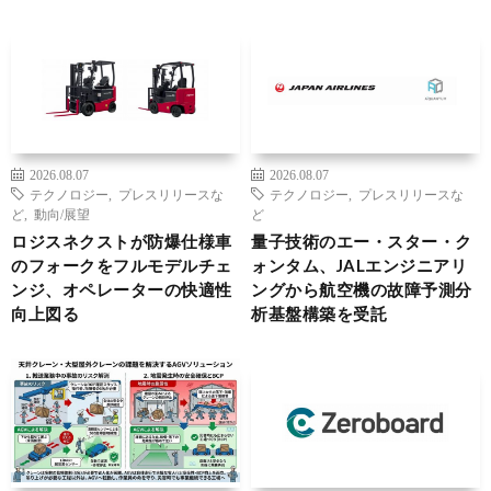
2026.08.07
2026.08.07
テクノロジー
,
プレスリリースな
テクノロジー
,
プレスリリースな
ど
,
動向/展望
ど
ロジスネクストが防爆仕様車
量子技術のエー・スター・ク
のフォークをフルモデルチェ
ォンタム、JALエンジニアリ
ンジ、オペレーターの快適性
ングから航空機の故障予測分
向上図る
析基盤構築を受託