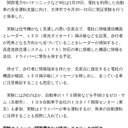
関西電力やパナソニックなど4社は1月29日、電柱を利用した自動
車の安全運転支援に向け、大津市で今月30～31日に実証実験を行う
と発表した。
実験は信号機がなく見通しの悪い交差点で、電柱に情報通信機器
とレーダー、ＬＥＤ（発光ダイオード）掲示板などを設置。歩行者
が死角となる方向から近づいていることをレーダーが感知すると、
高度道路交通システム（ＩＴＳ）対応の車に搭載した機器に情報を
送信、ドライバーに警告を発する予定。
併せて、歩行者に情報端末を持たせ、交差点に接近すると電柱の
機器が確認、ＬＥＤ掲示板にメッセージを映し出し、走っている車
に注意喚起することも想定している。
実験には2社のほか、自動車のＩＴＳ開発などを手掛けるゼロ・サ
ム（京都市）、トヨタ自動車子会社のトヨタＩＴ開発センター（東
京）も参加。実験はドライバーが車を運転するが、将来の自動運転
に活用することも視野に入れている。