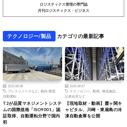
ロジスティクス管理の専門誌
月刊ロジスティクス・ビジネス
テクノロジー/製品
カテゴリの最新記事
2026.08.08
2026.08.07
プレスリリースなど
,
動向/展望
,
テクノロジー
,
動画
,
物流施設
,
自動運転
記者会見など
T2が品質マネジメントシステ
【現地取材・動画】霞ヶ関キ
ムの国際規格「ISO9001」認
ャピタル、川崎・東扇島の冷
証取得、自動運転分野で国内
凍自動倉庫を公開
初