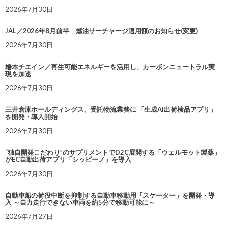
2026年7月30日
JAL／2026年8月前半 燃油サーチャージ適用額のお知らせ(変更)
2026年7月30日
椿本チエイン／再生可能エネルギーを活用し、カーボンニュートラル実
現を加速
2026年7月30日
三井倉庫ホールディングス、受託物流業務に 「生成AI出荷検品アプリ」
を開発・導入開始
2026年7月30日
“独自開発こだわり”のサプリメントでD2C展開する「ウェルモット製薬」
がEC自動出荷アプリ「シッピーノ」を導入
2026年7月30日
自動車船の荷役中断を抑制する自動車移動用「スケーター」を開発・導
入 ～自力走行できない車両を約5分で移動可能に～
2026年7月27日