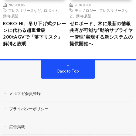
2026.08.06
2026.08.06
プレスリリースなど
,
ロボット
,
テクノロジー
,
プレスリリースな
動向/展望
ど
,
動向/展望
ROBO-HI、吊り下げ式クレー
ゼロボード、常に最新の情報
ンに代わる超重量級
共有が可能な“動的サプライヤ
200tAGVで「落下リスク」
ー管理”実現する新システムの
解消と説明
提供開始へ
Back to Top
メルマガ会員登録
プライバシーポリシー
広告掲載