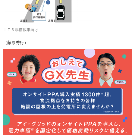
ＩＴＳ非搭載車向け
（藤原秀行）