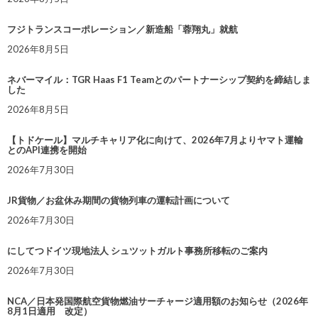
フジトランスコーポレーション／新造船「蓉翔丸」就航
2026年8月5日
ネバーマイル：TGR Haas F1 Teamとのパートナーシップ契約を締結しま
した
2026年8月5日
【トドケール】マルチキャリア化に向けて、2026年7月よりヤマト運輸
とのAPI連携を開始
2026年7月30日
JR貨物／お盆休み期間の貨物列車の運転計画について
2026年7月30日
にしてつドイツ現地法人 シュツットガルト事務所移転のご案内
2026年7月30日
NCA／日本発国際航空貨物燃油サーチャージ適用額のお知らせ（2026年
8月1日適用 改定）