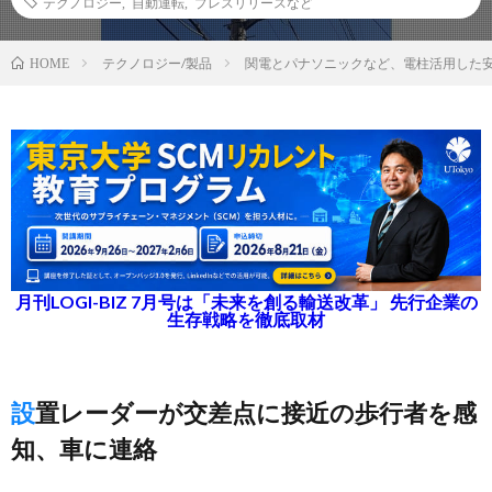
テクノロジー
,
自動運転
,
プレスリリースなど
テクノロジー/製品
関電とパナソニックなど、電柱活用した
HOME
月刊LOGI-BIZ 7月号は「未来を創る輸送改革」 先行企業の
生存戦略を徹底取材
設置レーダーが交差点に接近の歩行者を感
知、車に連絡