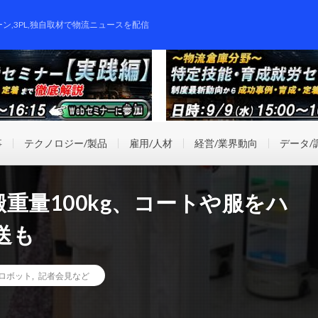
ーン,3PL,独自取材で物流ニュースを配信
事
テクノロジー/製品
雇用/人材
経営/業界動向
データ/
重量100kg、コートや服をハ
送も
ロボット
,
記者会見など