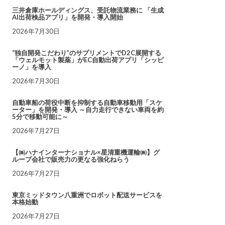
三井倉庫ホールディングス、受託物流業務に 「生成
AI出荷検品アプリ」を開発・導入開始
2026年7月30日
“独自開発こだわり”のサプリメントでD2C展開する
「ウェルモット製薬」がEC自動出荷アプリ「シッピ
ーノ」を導入
2026年7月30日
自動車船の荷役中断を抑制する自動車移動用「スケ
ーター」を開発・導入 ～自力走行できない車両を約
5分で移動可能に～
2026年7月27日
【㈱ハナインターナショナル×星清重機運輸㈱】グ
ループ会社で販売力の更なる強化ねらう
2026年7月27日
東京ミッドタウン八重洲でロボット配送サービスを
本格始動
2026年7月27日