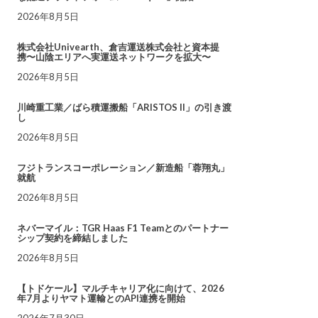
2026年8月5日
株式会社Univearth、倉吉運送株式会社と資本提
携〜山陰エリアへ実運送ネットワークを拡大〜
2026年8月5日
川崎重工業／ばら積運搬船「ARISTOS II」の引き渡
し
2026年8月5日
フジトランスコーポレーション／新造船「蓉翔丸」
就航
2026年8月5日
ネバーマイル：TGR Haas F1 Teamとのパートナー
シップ契約を締結しました
2026年8月5日
【トドケール】マルチキャリア化に向けて、2026
年7月よりヤマト運輸とのAPI連携を開始
2026年7月30日