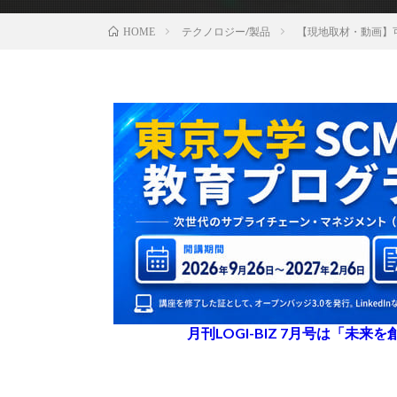
テクノロジー/製品
【現地取材・動画】可
HOME
月刊LOGI-BIZ 7月号は「未