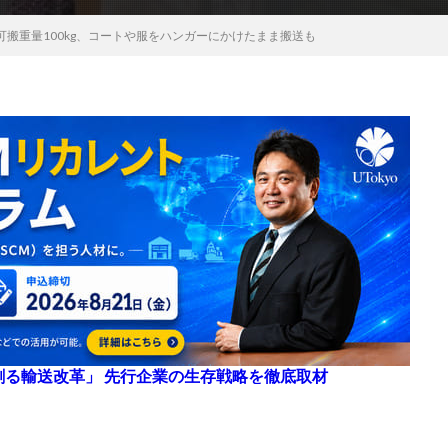
搬重量100kg、コートや服をハンガーにかけたまま搬送も
来を創る輸送改革」 先行企業の生存戦略を徹底取材