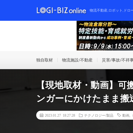
物流不動産,ロボット,ドロ
独自取材
物流施設/不動産
災害/事故/不祥
【現地取材・動画】可搬
ンガーにかけたまま搬
2023.01.27 18:27:28
テクノロジー/製品
動画
,