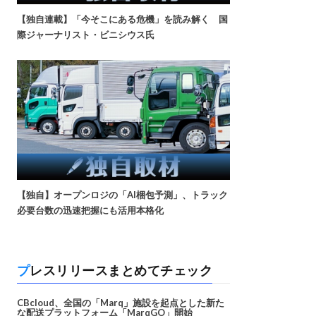
【独自連載】「今そこにある危機」を読み解く 国
際ジャーナリスト・ビニシウス氏
【独自】オープンロジの「AI梱包予測」、トラック
必要台数の迅速把握にも活用本格化
プレスリリースまとめてチェック
CBcloud、全国の「Marq」施設を起点とした新た
な配送プラットフォーム「MarqGO」開始