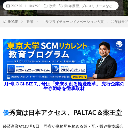
2022.07.11 10:42:20
政策
動向/展望
,
プレスリリースなど
政策
「サプライチェーンイノベーション大賞」、22年は食
HOME
月刊LOGI-BIZ 7月号は「未来を創る輸送改革」 先行企業の
生存戦略を徹底取材
優秀賞は日本アクセス、PALTAC＆薬王堂
経済産業省は7月8日、同省が事務局を務める製・配・販連携協議会