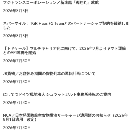
フジトランスコーポレーション／新造船「蓉翔丸」就航
2026年8月5日
ネバーマイル：TGR Haas F1 Teamとのパートナーシップ契約を締結しま
した
2026年8月5日
【トドケール】マルチキャリア化に向けて、2026年7月よりヤマト運輸
とのAPI連携を開始
2026年7月30日
JR貨物／お盆休み期間の貨物列車の運転計画について
2026年7月30日
にしてつドイツ現地法人 シュツットガルト事務所移転のご案内
2026年7月30日
NCA／日本発国際航空貨物燃油サーチャージ適用額のお知らせ（2026年
8月1日適用 改定）
2026年7月30日