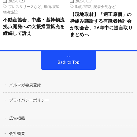
2026.07.23
2026.07.17
プレスリリースなど
,
動向/展望
,
動向/展望
,
記者会見など
物流施設
【現地取材】「適正原価」の
不動産協会、中継・基幹物流
枠組み議論する有識者検討会
拠点開発への支援措置拡充を
が初会合、26年中に提言取り
継続して訴え
まとめへ
Back to Top
メルマガ会員登録
プライバシーポリシー
広告掲載
会社概要