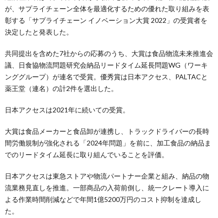
が、サプライチェーン全体を最適化するための優れた取り組みを表
彰する「サプライチェーン イノベーション大賞 2022」の受賞者を
決定したと発表した。
共同提出を含めた7社からの応募のうち、大賞は食品物流未来推進会
議、日食協物流問題研究会納品リードタイム延長問題WG（ワーキ
ンググループ）が連名で受賞。優秀賞は日本アクセス、PALTACと
薬王堂（連名）の計2件を選出した。
日本アクセスは2021年に続いての受賞。
大賞は食品メーカーと食品卸が連携し、トラックドライバーの長時
間労働規制が強化される「2024年問題」を前に、加工食品の納品ま
でのリードタイム延長に取り組んでいることを評価。
日本アクセスは東急ストアや物流パートナー企業と組み、納品の物
流業務見直しを推進。一部商品の入荷前倒し、統一クレート導入に
よる作業時間削減などで年間1億5200万円のコスト抑制を達成し
た。