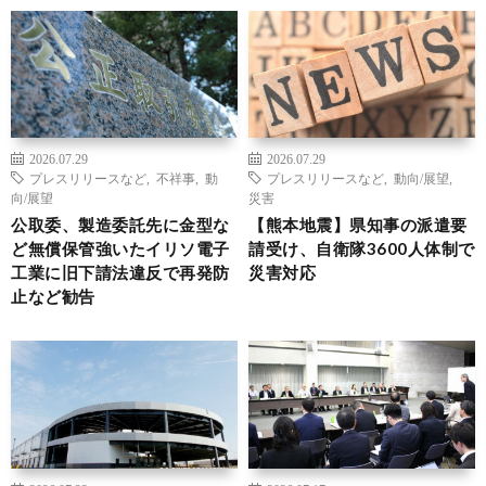
2026.07.29
2026.07.29
プレスリリースなど
,
不祥事
,
動
プレスリリースなど
,
動向/展望
,
向/展望
災害
公取委、製造委託先に金型な
【熊本地震】県知事の派遣要
ど無償保管強いたイリソ電子
請受け、自衛隊3600人体制で
工業に旧下請法違反で再発防
災害対応
止など勧告