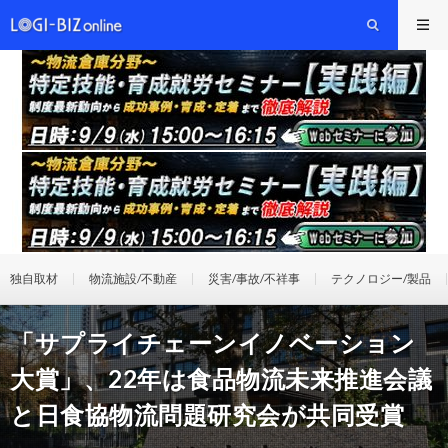
独自取材
物流施設/不動産
災害/事故/不祥事
テクノロジー/製品
「サプライチェーンイノベーション
大賞」、22年は食品物流未来推進会議
と日食協物流問題研究会が共同受賞