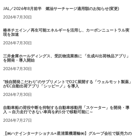
JAL／2026年8月前半 燃油サーチャージ適用額のお知らせ(変更)
2026年7月30日
椿本チエイン／再生可能エネルギーを活用し、カーボンニュートラル実
現を加速
2026年7月30日
三井倉庫ホールディングス、受託物流業務に 「生成AI出荷検品アプリ」
を開発・導入開始
2026年7月30日
“独自開発こだわり”のサプリメントでD2C展開する「ウェルモット製薬」
がEC自動出荷アプリ「シッピーノ」を導入
2026年7月30日
自動車船の荷役中断を抑制する自動車移動用「スケーター」を開発・導
入 ～自力走行できない車両を約5分で移動可能に～
2026年7月27日
【㈱ハナインターナショナル×星清重機運輸㈱】グループ会社で販売力の