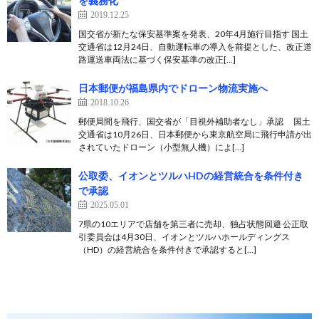
を義務化
2019.12.25
国交省が新たな保安基準案を発表、20年4月施行目指す 国土
交通省は12月24日、自動運転車の導入を前提とした、改正道
路運送車両法に基づく保安基準の改正[…]
日本郵便が福島県内でドローン物流実施へ
2018.10.26
郵便局間を飛行、国交省が「目視外補助者なし」承認 国土
交通省は10月26日、日本郵便から東京航空局に飛行申請が出
されていたドローン（小型無人機）によ[…]
公取委、イオンとツルハHDの経営統合を条件付き
で承認
2025.05.01
7県の10エリアで店舗を第三者に売却、独占状態回避 公正取
引委員会は4月30日、イオンとツルハホールディングス
（HD）の経営統合を条件付きで承認すると[…]