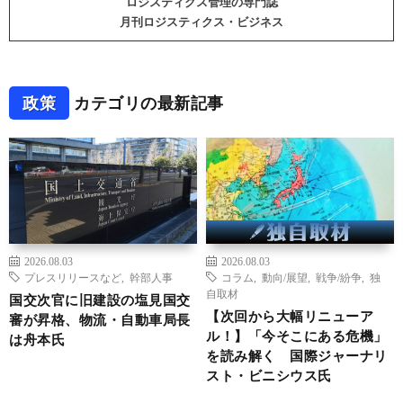
ロジスティクス管理の専門誌
月刊ロジスティクス・ビジネス
政策
カテゴリの最新記事
2026.08.03
2026.08.03
プレスリリースなど
,
幹部人事
コラム
,
動向/展望
,
戦争/紛争
,
独
自取材
国交次官に旧建設の塩見国交
【次回から大幅リニューア
審が昇格、物流・自動車局長
ル！】「今そこにある危機」
は舟本氏
を読み解く 国際ジャーナリ
スト・ビニシウス氏