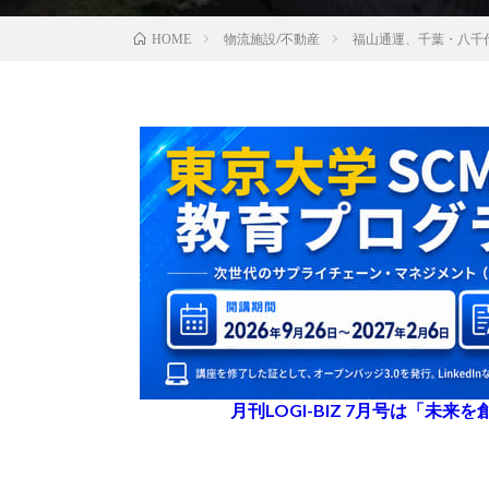
物流施設/不動産
福山通運、千葉・八千代
HOME
月刊LOGI-BIZ 7月号は「未