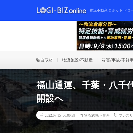
物流不動産,ロボット,ドロ
独自取材
物流施設/不動産
災害/事故/不祥
福山通運、千葉・八千代
開設へ
2022.07.15 06:00:39
物流施設/不動産
プレスリ