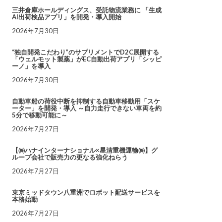
三井倉庫ホールディングス、受託物流業務に 「生成
AI出荷検品アプリ」を開発・導入開始
2026年7月30日
“独自開発こだわり”のサプリメントでD2C展開する
「ウェルモット製薬」がEC自動出荷アプリ「シッピ
ーノ」を導入
2026年7月30日
自動車船の荷役中断を抑制する自動車移動用「スケ
ーター」を開発・導入 ～自力走行できない車両を約
5分で移動可能に～
2026年7月27日
【㈱ハナインターナショナル×星清重機運輸㈱】グ
ループ会社で販売力の更なる強化ねらう
2026年7月27日
東京ミッドタウン八重洲でロボット配送サービスを
本格始動
2026年7月27日