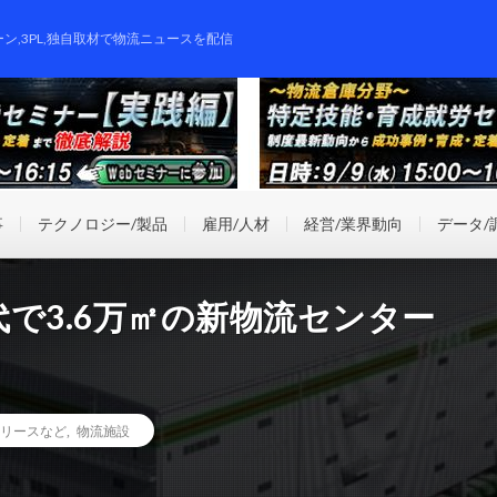
ーン,3PL,独自取材で物流ニュースを配信
事
テクノロジー/製品
雇用/人材
経営/業界動向
データ/
で3.6万㎡の新物流センター
リースなど
,
物流施設