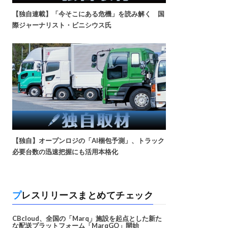
【独自連載】「今そこにある危機」を読み解く 国
際ジャーナリスト・ビニシウス氏
【独自】オープンロジの「AI梱包予測」、トラック
必要台数の迅速把握にも活用本格化
プレスリリースまとめてチェック
CBcloud、全国の「Marq」施設を起点とした新た
な配送プラットフォーム「MarqGO」開始