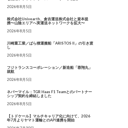
2026年8月5日
株式会社Univearth、倉吉運送株式会社と資本提
携〜山陰エリアへ実運送ネットワークを拡大〜
2026年8月5日
川崎重工業／ばら積運搬船「ARISTOS II」の引き渡
し
2026年8月5日
フジトランスコーポレーション／新造船「蓉翔丸」
就航
2026年8月5日
ネバーマイル：TGR Haas F1 Teamとのパートナー
シップ契約を締結しました
2026年8月5日
【トドケール】マルチキャリア化に向けて、2026
年7月よりヤマト運輸とのAPI連携を開始
2026年7月30日