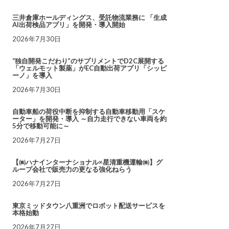
三井倉庫ホールディングス、受託物流業務に 「生成
AI出荷検品アプリ」を開発・導入開始
2026年7月30日
“独自開発こだわり”のサプリメントでD2C展開する
「ウェルモット製薬」がEC自動出荷アプリ「シッピ
ーノ」を導入
2026年7月30日
自動車船の荷役中断を抑制する自動車移動用「スケ
ーター」を開発・導入 ～自力走行できない車両を約
5分で移動可能に～
2026年7月27日
【㈱ハナインターナショナル×星清重機運輸㈱】グ
ループ会社で販売力の更なる強化ねらう
2026年7月27日
東京ミッドタウン八重洲でロボット配送サービスを
本格始動
2026年7月27日