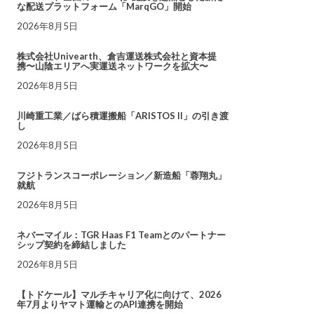
な配送プラットフォーム「MarqGO」開始
2026年8月5日
株式会社Univearth、倉吉運送株式会社と資本提
携〜山陰エリアへ実運送ネットワークを拡大〜
2026年8月5日
川崎重工業／ばら積運搬船「ARISTOS II」の引き渡
し
2026年8月5日
フジトランスコーポレーション／新造船「蓉翔丸」
就航
2026年8月5日
ネバーマイル：TGR Haas F1 Teamとのパートナー
シップ契約を締結しました
2026年8月5日
【トドケール】マルチキャリア化に向けて、2026
年7月よりヤマト運輸とのAPI連携を開始