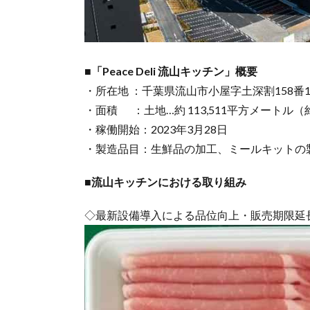
■「Peace Deli 流山キッチン」概要
・所在地 ：千葉県流山市小屋字土深割158番
・面積 ：土地…約 113,511平方メートル（約 3
・稼働開始：2023年3月28日
・製造品目：生鮮品の加工、ミールキットの
■流山キッチンにおける取り組み
◇最新設備導入による品位向上・販売期限