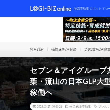
物流不動産,ロボット,ドロ
独自取材
物流施設/不動産
災害/事故/不祥
セブン＆アイグループ
葉・流山の日本GLP大型
稼働へ
2023.03.27 06:00:22
物流施設/不動産
プレスリ