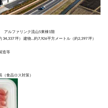
1 アルファリンク流山5東棟1階
4,337 坪） 建物…約7,926平方メートル（約2,397 坪）
製造等
延長（食品ロス対策）