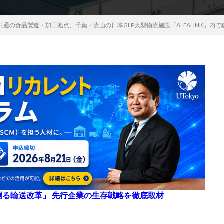
通の食品製造・加工拠点、千葉・流山の日本GLP大型物流施設「ALFALINK」内で
来を創る輸送改革」 先行企業の生存戦略を徹底取材