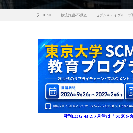
物流施設/不動産
セブン＆アイグループ共
HOME
月刊LOGI-BIZ 7月号は「未