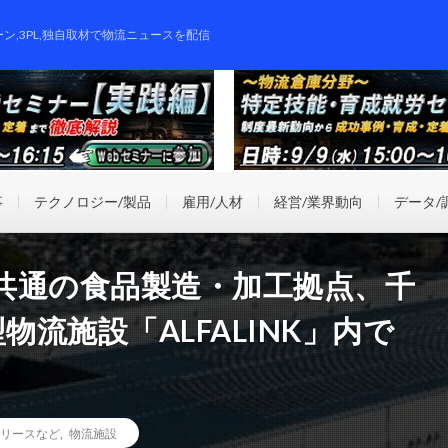
ーン,3PL,独自取材で物流ニュースを配信
事
テクノロジー/製品
雇用/人材
経営/業界動向
データ/
共通の食品製造・加工拠点、千
物流施設「ALFALINK」内で
リースなど
,
物流施設