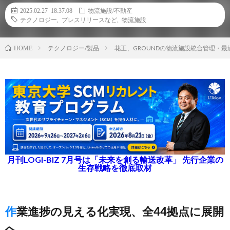
2025.02.27 18:37:08
物流施設/不動産
テクノロジー
,
プレスリリースなど
,
物流施設
テクノロジー/製品
花王、GROUNDの物流施設統合管理・
HOME
月刊LOGI-BIZ 7月号は「未来を創る輸送改革」 先行企業の
生存戦略を徹底取材
作業進捗の見える化実現、全44拠点に展開
へ