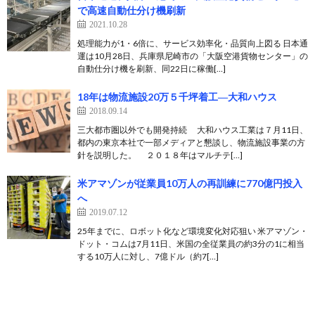
で高速自動仕分け機刷新
2021.10.28
処理能力が1・6倍に、サービス効率化・品質向上図る 日本通
運は10月28日、兵庫県尼崎市の「大阪空港貨物センター」の
自動仕分け機を刷新、同22日に稼働[…]
18年は物流施設20万５千坪着工―大和ハウス
2018.09.14
三大都市圏以外でも開発持続 大和ハウス工業は７月11日、
都内の東京本社で一部メディアと懇談し、物流施設事業の方
針を説明した。 ２０１８年はマルチテ[…]
米アマゾンが従業員10万人の再訓練に770億円投入
へ
2019.07.12
25年までに、ロボット化など環境変化対応狙い 米アマゾン・
ドット・コムは7月11日、米国の全従業員の約3分の1に相当
する10万人に対し、7億ドル（約7[…]