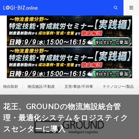
独自取材
物流施設/不動産
災害/事故/不祥事
テクノロジー/製品
花王、GROUNDの物流施設統合管
理・最適化システムをロジスティク
スセンターに導入