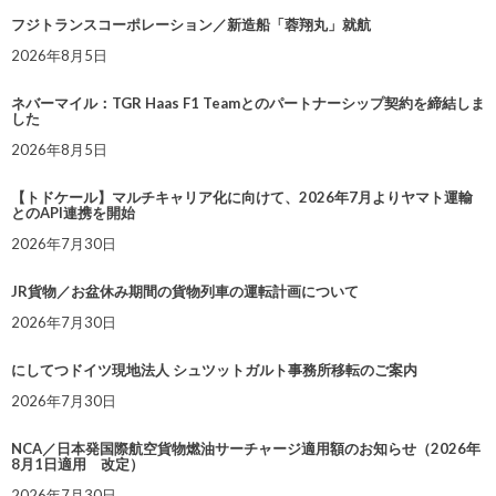
フジトランスコーポレーション／新造船「蓉翔丸」就航
2026年8月5日
ネバーマイル：TGR Haas F1 Teamとのパートナーシップ契約を締結しま
した
2026年8月5日
【トドケール】マルチキャリア化に向けて、2026年7月よりヤマト運輸
とのAPI連携を開始
2026年7月30日
JR貨物／お盆休み期間の貨物列車の運転計画について
2026年7月30日
にしてつドイツ現地法人 シュツットガルト事務所移転のご案内
2026年7月30日
NCA／日本発国際航空貨物燃油サーチャージ適用額のお知らせ（2026年
8月1日適用 改定）
2026年7月30日