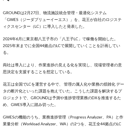
GROUNDは2月27日、物流施設統合管理・最適化システム
「GWES（ジーダブリューイーエス）」を、花王が自社のロジステ
ィクスセンター（LC）に導入したと発表した。
2024年6月に東京都八王子市の「八王子LC」で稼働を開始した。
2025年末までに全国44拠点のLCで展開していくことを計画してい
る。
両社は導入により、作業進捗の見える化を実現し、現場管理者の意
思決定を支援することを想定している。
花王は全国でLCを運営する中で、 管理の属人化や業務の煩雑化 デー
タの断片化といった課題を抱えていた。こうした課題を解決するプ
ロジェクトで、GROUNDは予測や進捗管理業務のDXを推進するた
め、GWES導入に踏み切った。
GWESの機能のうち、業務進捗管理（Progress Analyzer、PA）と作
業量分析（Workload Analyzer、WA）の2つを、花王全44拠点のLC