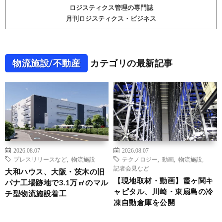
ロジスティクス管理の専門誌
月刊ロジスティクス・ビジネス
物流施設/不動産
カテゴリの最新記事
2026.08.07
2026.08.07
プレスリリースなど
,
物流施設
テクノロジー
,
動画
,
物流施設
,
記者会見など
大和ハウス、大阪・茨木の旧
【現地取材・動画】霞ヶ関キ
パナ工場跡地で3.1万㎡のマル
ャピタル、川崎・東扇島の冷
チ型物流施設着工
凍自動倉庫を公開