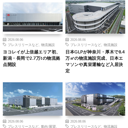
2026.08.06
2026.08.06
プレスリリースなど
,
物流施設
プレスリリースなど
,
物流施設
ヨコレイが上信越エリア初、
日本GLPが神奈川・厚木で8.4
新潟・長岡で2.7万tの物流拠
万㎡の物流施設完成、日本エ
点開設
マソンや真栄運輸など入居決
定
2026.08.06
2026.08.06
プレスリリースなど
,
動向/展望
,
プレスリリースなど
,
物流施設