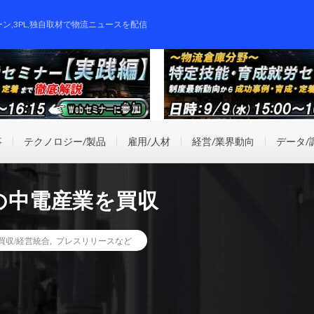
ーン,3PL,独自取材で物流ニュースを配信
事
テクノロジー/製品
雇用/人材
経営/業界動向
データ/
の中電産業を買収
業買収/経営統合
,
プレスリリースなど