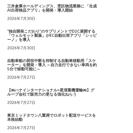
三井倉庫ホールディングス、受託物流業務に 「生成
AI出荷検品アプリ」を開発・導入開始
2026年7月30日
“独自開発こだわり”のサプリメントでD2C展開する
「ウェルモット製薬」がEC自動出荷アプリ「シッピ
ーノ」を導入
2026年7月30日
自動車船の荷役中断を抑制する自動車移動用「スケ
ーター」を開発・導入 ～自力走行できない車両を約
5分で移動可能に～
2026年7月27日
【㈱ハナインターナショナル×星清重機運輸㈱】グ
ループ会社で販売力の更なる強化ねらう
2026年7月27日
東京ミッドタウン八重洲でロボット配送サービスを
本格始動
2026年7月27日