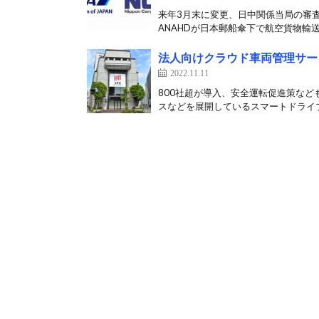
来年3月末に変更、日中関係当局の審査
ANAHDが日本郵船傘下で航空貨物輸送
法人向けクラウド車両管理サー
2022.11.11
800社超が導入、安全運転促進策など
スなどを展開しているスマートドライブ