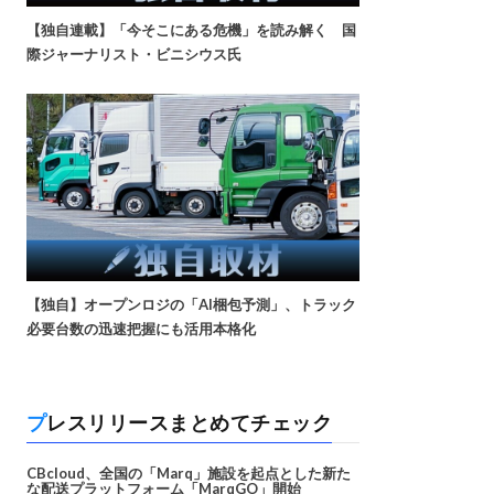
【独自連載】「今そこにある危機」を読み解く 国
際ジャーナリスト・ビニシウス氏
【独自】オープンロジの「AI梱包予測」、トラック
必要台数の迅速把握にも活用本格化
プレスリリースまとめてチェック
CBcloud、全国の「Marq」施設を起点とした新た
な配送プラットフォーム「MarqGO」開始