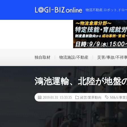
物流不動産,ロボット,ドロ
独自取材
物流施設/不動産
災害/事故/不祥
鴻池運輸、北陸が地盤
2019.01.31 15:33:35
経営/業界動向
M&A/事