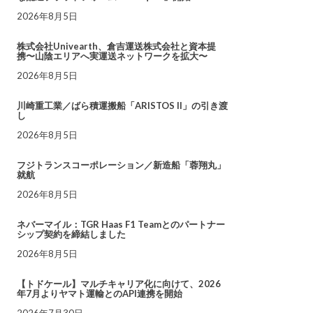
2026年8月5日
株式会社Univearth、倉吉運送株式会社と資本提
携〜山陰エリアへ実運送ネットワークを拡大〜
2026年8月5日
川崎重工業／ばら積運搬船「ARISTOS II」の引き渡
し
2026年8月5日
フジトランスコーポレーション／新造船「蓉翔丸」
就航
2026年8月5日
ネバーマイル：TGR Haas F1 Teamとのパートナー
シップ契約を締結しました
2026年8月5日
【トドケール】マルチキャリア化に向けて、2026
年7月よりヤマト運輸とのAPI連携を開始
2026年7月30日