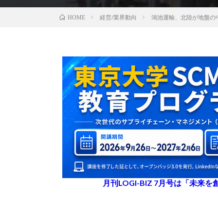
経営/業界動向
鴻池運輸、北陸が地盤の
HOME
月刊LOGI-BIZ 7月号は「未