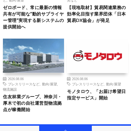
ど
,
動向/展望
見など
ゼロボード、常に最新の情報
【現地取材】貿易関連業務の
共有が可能な“動的サプライヤ
効率化目指す業界団体「日本
ー管理”実現する新システムの
貿易DX協会」が発足
提供開始へ
2026.08.06
2026.08.06
プレスリリースなど
,
動向/展望
,
プレスリリースなど
,
動向/展望
物流施設
モノタロウ、「お届け希望日
住友林業グループ、神奈川・
指定サービス」開始
厚木で初の自社運営型物流拠
点が稼働開始