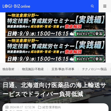
独自取材
物流施設/不動産
災害/事故/不祥事
テクノロジー/製品
日通、北海道向け医薬品の海上輸送サ
ービスでドライバー負荷低減
2024.06.17 12:52:36
経営/業界動向