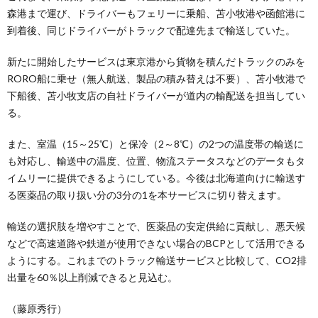
森港まで運び、ドライバーもフェリーに乗船、苫小牧港や函館港に
到着後、同じドライバーがトラックで配達先まで輸送していた。
新たに開始したサービスは東京港から貨物を積んだトラックのみを
RORO船に乗せ（無人航送、製品の積み替えは不要）、苫小牧港で
下船後、苫小牧支店の自社ドライバーが道内の輸配送を担当してい
る。
また、室温（15～25℃）と保冷（2～8℃）の2つの温度帯の輸送に
も対応し、輸送中の温度、位置、物流ステータスなどのデータもタ
イムリーに提供できるようにしている。今後は北海道向けに輸送す
る医薬品の取り扱い分の3分の1を本サービスに切り替えます。
輸送の選択肢を増やすことで、医薬品の安定供給に貢献し、悪天候
などで高速道路や鉄道が使用できない場合のBCPとして活用できる
ようにする。これまでのトラック輸送サービスと比較して、CO2排
出量を60％以上削減できると見込む。
（藤原秀行）