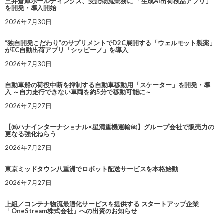
三井倉庫ホールディングス、受託物流業務に 「生成AI出荷検品アプリ」
を開発・導入開始
2026年7月30日
“独自開発こだわり”のサプリメントでD2C展開する「ウェルモット製薬」
がEC自動出荷アプリ「シッピーノ」を導入
2026年7月30日
自動車船の荷役中断を抑制する自動車移動用「スケーター」を開発・導
入 ～自力走行できない車両を約5分で移動可能に～
2026年7月27日
【㈱ハナインターナショナル×星清重機運輸㈱】グループ会社で販売力の
更なる強化ねらう
2026年7月27日
東京ミッドタウン八重洲でロボット配送サービスを本格始動
2026年7月27日
上組／コンテナ物流最適化サービスを提供する スタートアップ企業
「OneStream株式会社」への出資のお知らせ