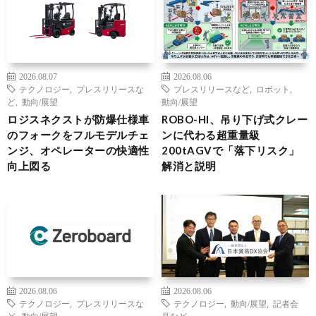
2026.08.07
2026.08.06
テクノロジー
,
プレスリリースな
プレスリリースなど
,
ロボット
,
ど
,
動向/展望
動向/展望
ロジスネクストが防爆仕様車
ROBO-HI、吊り下げ式クレー
のフォークをフルモデルチェ
ンに代わる超重量級
ンジ、オペレーターの快適性
200tAGVで「落下リスク」
向上図る
解消と説明
2026.08.06
2026.08.06
テクノロジー
,
プレスリリースな
テクノロジー
,
動向/展望
,
記者会