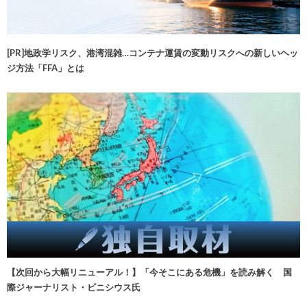
[PR]地政学リスク、港湾混雑…コンテナ運賃の変動リスクへの新しいヘッ
ジ方法「FFA」とは
【次回から大幅リニューアル！】「今そこにある危機」を読み解く 国
際ジャーナリスト・ビニシウス氏