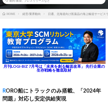
動向/展望
,
プレスリリースなど
経営/業界動向
日通、北海道向け医薬品の海上輸送サービス
HOME
月刊LOGI-BIZ 7月号は「未来を創る輸送改革」 先行企業の
生存戦略を徹底取材
RORO船にトラックのみ搭載、「2024年
問題」対応し安定供給実現