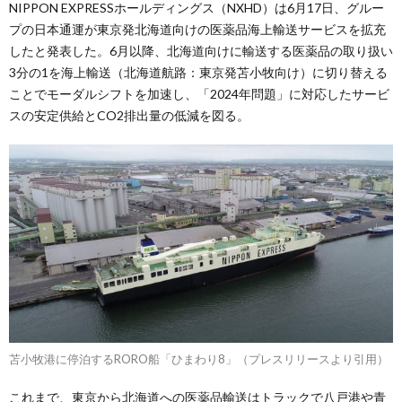
NIPPON EXPRESSホールディングス（NXHD）は6月17日、グルー
プの日本通運が東京発北海道向けの医薬品海上輸送サービスを拡充
したと発表した。6月以降、北海道向けに輸送する医薬品の取り扱い
3分の1を海上輸送（北海道航路：東京発苫小牧向け）に切り替える
ことでモーダルシフトを加速し、「2024年問題」に対応したサービ
スの安定供給とCO2排出量の低減を図る。
苫小牧港に停泊するRORO船「ひまわり8」（プレスリリースより引用）
これまで、東京から北海道への医薬品輸送はトラックで八戸港や青