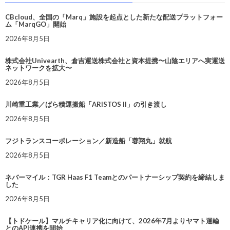
CBcloud、全国の「Marq」施設を起点とした新たな配送プラットフォー
ム「MarqGO」開始
2026年8月5日
株式会社Univearth、倉吉運送株式会社と資本提携〜山陰エリアへ実運送
ネットワークを拡大〜
2026年8月5日
川崎重工業／ばら積運搬船「ARISTOS II」の引き渡し
2026年8月5日
フジトランスコーポレーション／新造船「蓉翔丸」就航
2026年8月5日
ネバーマイル：TGR Haas F1 Teamとのパートナーシップ契約を締結しま
した
2026年8月5日
【トドケール】マルチキャリア化に向けて、2026年7月よりヤマト運輸
とのAPI連携を開始