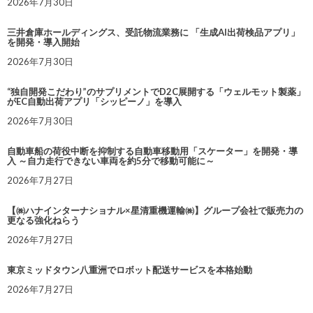
2026年7月30日
三井倉庫ホールディングス、受託物流業務に 「生成AI出荷検品アプリ」
を開発・導入開始
2026年7月30日
“独自開発こだわり”のサプリメントでD2C展開する「ウェルモット製薬」
がEC自動出荷アプリ「シッピーノ」を導入
2026年7月30日
自動車船の荷役中断を抑制する自動車移動用「スケーター」を開発・導
入 ～自力走行できない車両を約5分で移動可能に～
2026年7月27日
【㈱ハナインターナショナル×星清重機運輸㈱】グループ会社で販売力の
更なる強化ねらう
2026年7月27日
東京ミッドタウン八重洲でロボット配送サービスを本格始動
2026年7月27日