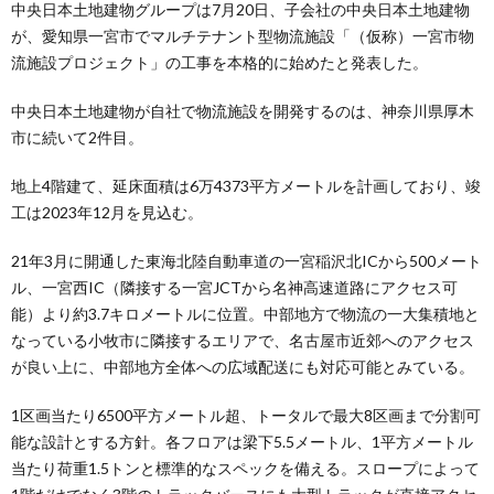
中央日本土地建物グループは7月20日、子会社の中央日本土地建物
が、愛知県一宮市でマルチテナント型物流施設「（仮称）一宮市物
流施設プロジェクト」の工事を本格的に始めたと発表した。
中央日本土地建物が自社で物流施設を開発するのは、神奈川県厚木
市に続いて2件目。
地上4階建て、延床面積は6万4373平方メートルを計画しており、竣
工は2023年12月を見込む。
21年3月に開通した東海北陸自動車道の一宮稲沢北ICから500メート
ル、一宮西IC（隣接する一宮JCTから名神高速道路にアクセス可
能）より約3.7キロメートルに位置。中部地方で物流の一大集積地と
なっている小牧市に隣接するエリアで、名古屋市近郊へのアクセス
が良い上に、中部地方全体への広域配送にも対応可能とみている。
1区画当たり6500平方メートル超、トータルで最大8区画まで分割可
能な設計とする方針。各フロアは梁下5.5メートル、1平方メートル
当たり荷重1.5トンと標準的なスペックを備える。スロープによって