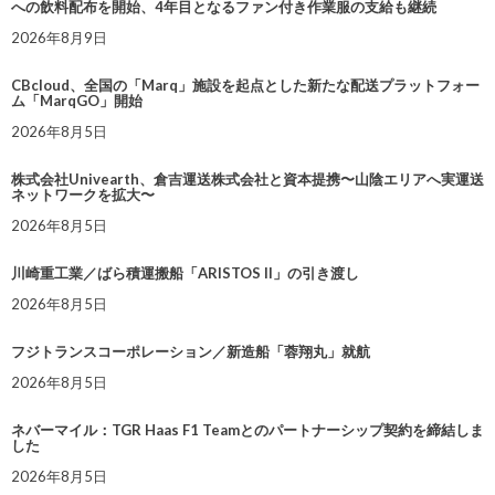
への飲料配布を開始、4年目となるファン付き作業服の支給も継続
2026年8月9日
CBcloud、全国の「Marq」施設を起点とした新たな配送プラットフォー
ム「MarqGO」開始
2026年8月5日
株式会社Univearth、倉吉運送株式会社と資本提携〜山陰エリアへ実運送
ネットワークを拡大〜
2026年8月5日
川崎重工業／ばら積運搬船「ARISTOS II」の引き渡し
2026年8月5日
フジトランスコーポレーション／新造船「蓉翔丸」就航
2026年8月5日
ネバーマイル：TGR Haas F1 Teamとのパートナーシップ契約を締結しま
した
2026年8月5日