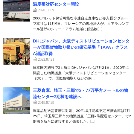
温度帯対応センター開設
2020.11.09
2000パレット保管可能な冷凍自走倉庫など導入 国分グルー
プ本社は11月9日、マレーシアの現地法人が、クアラルンプ
ール近郊のシャー・アラム地域に低温物[…]
DHLジャパン、大阪ディストリビューションセンタ
ーが国際貨物取り扱いの保安基準「TAPA」クラス
A認証取得
2022.07.21
日本国内施設で3カ所目 DHLジャパンは7月21日、2020年に
開設した物流拠点「大阪ディストリビューションセンター
（DC）」で、国際貨物取り扱いの保[…]
三菱倉庫、埼玉・三郷で2・77万平方メートルの物
流センター2期棟を建設へ
2019.07.29
医薬品配送需要増に対応、20年10月完成予定 三菱倉庫は7月
29日、埼玉県三郷市の物流拠点「三郷2号配送センター」で2
期棟を新たに建設すると発表した。[…]