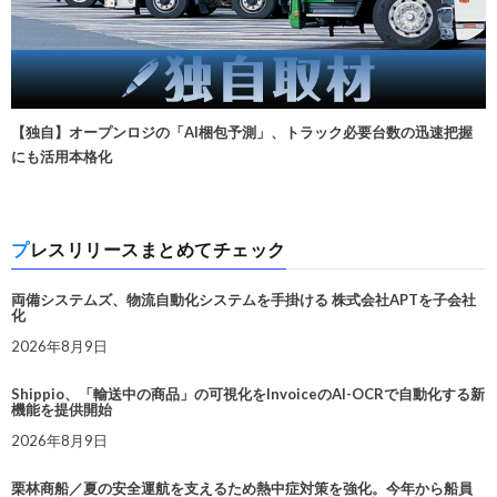
【独自】オープンロジの「AI梱包予測」、トラック必要台数の迅速把握
にも活用本格化
プレスリリースまとめてチェック
両備システムズ、物流自動化システムを手掛ける 株式会社APTを子会社
化
2026年8月9日
Shippio、「輸送中の商品」の可視化をInvoiceのAI-OCRで自動化する新
機能を提供開始
2026年8月9日
栗林商船／夏の安全運航を支えるため熱中症対策を強化。今年から船員