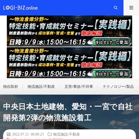
独自取材
物流施設/不動産
災害/事故/不祥事
テクノロジー/製品
中央日本土地建物、愛知・一宮で自社
開発第2弾の物流施設着工
2022.07.21 06:00:23
物流施設/不動産