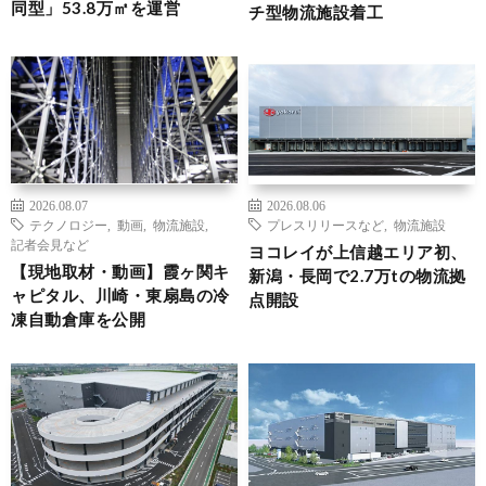
同型」53.8万㎡を運営
チ型物流施設着工
2026.08.07
2026.08.06
テクノロジー
,
動画
,
物流施設
,
プレスリリースなど
,
物流施設
記者会見など
ヨコレイが上信越エリア初、
【現地取材・動画】霞ヶ関キ
新潟・長岡で2.7万tの物流拠
ャピタル、川崎・東扇島の冷
点開設
凍自動倉庫を公開