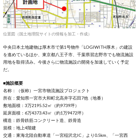
位置図（国土地理院サイトの情報を加工・作成）
中央日本土地建物は厚木市で第1号物件「LOGIWITH厚木」の建設
を進めているほか、東京都八王子市、千葉県習志野市でも物流施設
用地を取得済み。今後さらに物流施設の開発を加速していく予定
だ。
■施設概要
名称：（仮称）一宮市物流施設プロジェクト
所在：愛知県一宮市大和町北高井字石田7他（地番）
敷地面積：3万2195.52㎡（約9739坪）
延床面積：6万4373.43㎡（約1万9472坪）
構造：鉄骨鉄筋コンクリート造、鉄骨造
規模：地上4階建
交通：東海北陸自動車道「一宮稲沢北IC」より0.5km、「一宮西