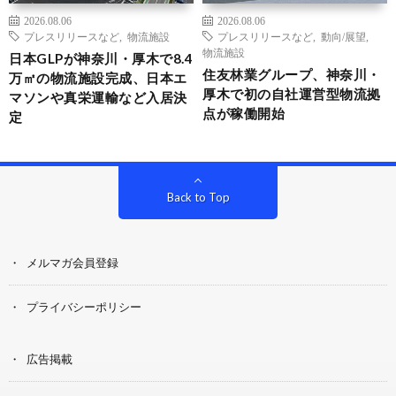
2026.08.06
2026.08.06
プレスリリースなど
,
物流施設
プレスリリースなど
,
動向/展望
,
物流施設
日本GLPが神奈川・厚木で8.4
住友林業グループ、神奈川・
万㎡の物流施設完成、日本エ
厚木で初の自社運営型物流拠
マソンや真栄運輸など入居決
点が稼働開始
定
Back to Top
メルマガ会員登録
プライバシーポリシー
広告掲載