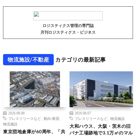
ロジスティクス管理の専門誌
月刊ロジスティクス・ビジネス
物流施設/不動産
カテゴリの最新記事
2026.08.08
2026.08.07
プレスリリースなど
,
動向/展望
,
プレスリリースなど
,
物流施設
物流施設
大和ハウス、大阪・茨木の旧
東京団地倉庫が60周年、「共
パナ工場跡地で3.1万㎡のマル