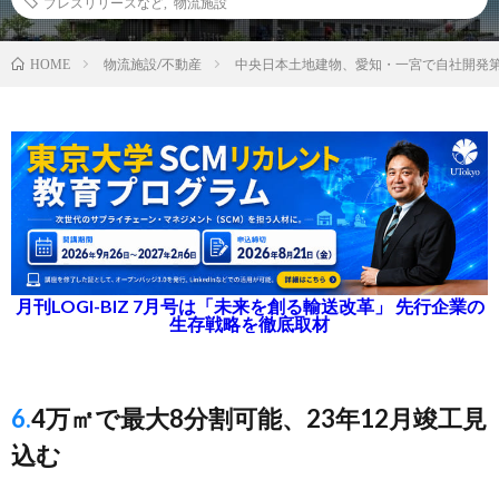
プレスリリースなど
,
物流施設
物流施設/不動産
中央日本土地建物、愛知・一宮で自社開発第
HOME
月刊LOGI-BIZ 7月号は「未来を創る輸送改革」 先行企業の
生存戦略を徹底取材
6.4万㎡で最大8分割可能、23年12月竣工見
込む