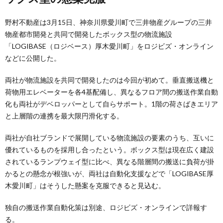
野村不動産は3月15日、神奈川県愛川町で三井物産グループの三井
物産都市開発と共同で開発したボックス型の物流施設
「LOGIBASE（ロジベース）厚木愛川町」をロジビズ・オンライン
などに公開した。
両社が物流施設を共同で開発したのは今回が初めて。垂直搬送機と
荷物用エレベーターを各4基配備し、異なるフロア間の搬送作業自動
化も両社がデベロッパーとして自らサポート。1階の荷さばきエリア
と上層階の連携を最大限円滑化する。
両社が自社ブランドで展開している物流施設の要素のうち、互いに
優れているものを採用し合ったという。ボックス型は現在広く建設
されているランプウェイ型に比べ、異なる階層間の搬送に負荷が掛
かるとの懸念が根強いが、両社は自動化支援などで「LOGIBASE厚
木愛川町」はそうした懸案を克服できると見込む。
独自の搬送作業自動化策は別途、ロジビズ・オンラインで詳報す
る。