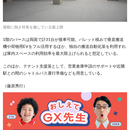
屋根に熱さ対策を施している最上階
1階のバースは両面で計31台が接車可能。パレット積みで垂直搬送
機や荷物用EVをフル活用するほか、独自の搬送自動化策を利用すれ
ば庫内スペースの利用効率を最大限上げられると想定している。
このほか、テナント支援策として、営業倉庫申請のサポートや近隣
駅との間のシャトルバス運行準備なども用意している。
（藤原秀行）