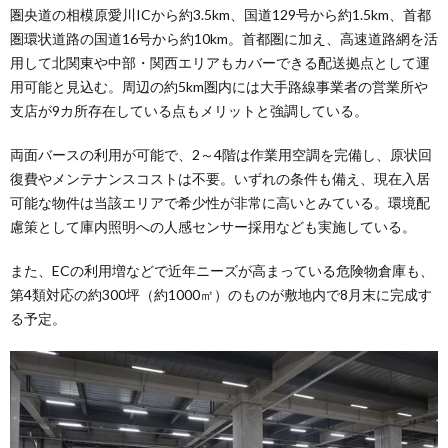
圏央道の相模原愛川ICから約3.5km、国道129号から約1.5km、首都
圏環状道路の国道16号から約10km。首都圏に加え、高速道路網を活
用して北関東や中部・関西エリアもカバーできる配送拠点として運
用可能と見込む。周辺の約5km圏内には大手路線事業者の営業所や
支店が9カ所存在している点もメリットと強調している。
両面バースの利用が可能で、2～4階は作業用空調を完備し、原状回
復費やメンテナンスコストは不要。いずれの条件も備え、現在入居
可能な物件は当該エリアで希少性が非常に高いとみている。環境配
慮策として庫内照明への人感センサー採用なども実施している。
また、ECの利用増などで近年ニーズが高まっている危険物倉庫も、
第4類対応の約300坪（約1000㎡）のものが敷地内で8月末に完成す
る予定。