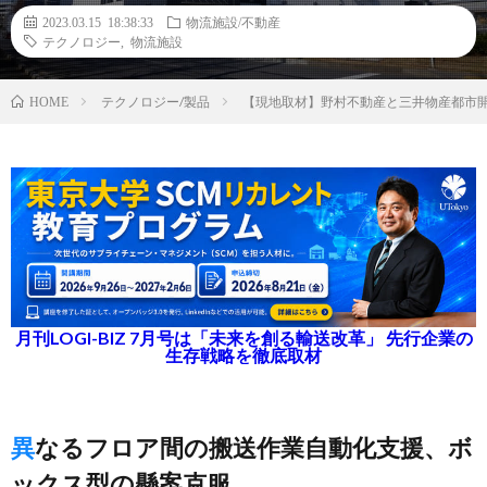
2023.03.15 18:38:33
物流施設/不動産
テクノロジー
,
物流施設
テクノロジー/製品
【現地取材】野村不動産と三井物産都市
HOME
月刊LOGI-BIZ 7月号は「未来を創る輸送改革」 先行企業の
生存戦略を徹底取材
異なるフロア間の搬送作業自動化支援、ボ
ックス型の懸案克服