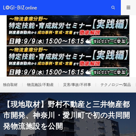
独自取材
物流施設/不動産
災害/事故/不祥事
テクノロジー/製品
【現地取材】野村不動産と三井物産都
市開発、神奈川・愛川町で初の共同開
発物流施設を公開