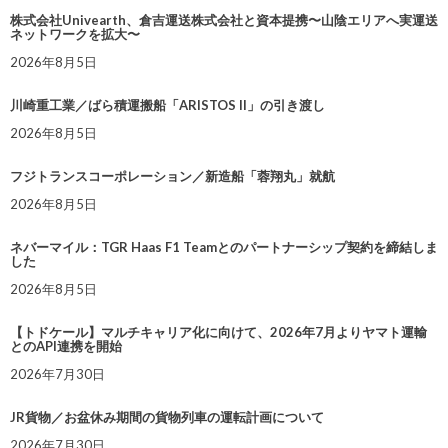
株式会社Univearth、倉吉運送株式会社と資本提携〜山陰エリアへ実運送
ネットワークを拡大〜
2026年8月5日
川崎重工業／ばら積運搬船「ARISTOS II」の引き渡し
2026年8月5日
フジトランスコーポレーション／新造船「蓉翔丸」就航
2026年8月5日
ネバーマイル：TGR Haas F1 Teamとのパートナーシップ契約を締結しま
した
2026年8月5日
【トドケール】マルチキャリア化に向けて、2026年7月よりヤマト運輸
とのAPI連携を開始
2026年7月30日
JR貨物／お盆休み期間の貨物列車の運転計画について
2026年7月30日