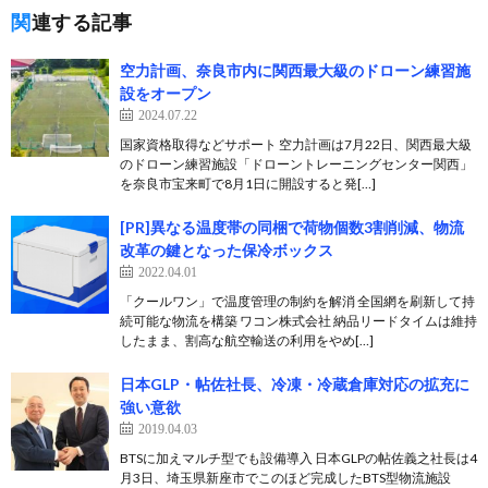
関連する記事
空力計画、奈良市内に関西最大級のドローン練習施
設をオープン
2024.07.22
国家資格取得などサポート 空力計画は7月22日、関西最大級
のドローン練習施設「ドローントレーニングセンター関西」
を奈良市宝来町で8月1日に開設すると発[…]
[PR]異なる温度帯の同梱で荷物個数3割削減、物流
改革の鍵となった保冷ボックス
2022.04.01
「クールワン」で温度管理の制約を解消 全国網を刷新して持
続可能な物流を構築 ワコン株式会社 納品リードタイムは維持
したまま、割高な航空輸送の利用をやめ[…]
日本GLP・帖佐社長、冷凍・冷蔵倉庫対応の拡充に
強い意欲
2019.04.03
BTSに加えマルチ型でも設備導入 日本GLPの帖佐義之社長は4
月3日、埼玉県新座市でこのほど完成したBTS型物流施設