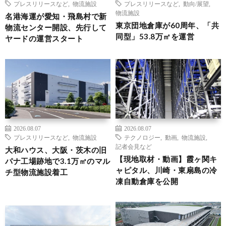
プレスリリースなど
,
物流施設
プレスリリースなど
,
動向/展望
,
物流施設
名港海運が愛知・飛島村で新
東京団地倉庫が60周年、「共
物流センター開設、先行して
同型」53.8万㎡を運営
ヤードの運営スタート
2026.08.07
2026.08.07
プレスリリースなど
,
物流施設
テクノロジー
,
動画
,
物流施設
,
記者会見など
大和ハウス、大阪・茨木の旧
【現地取材・動画】霞ヶ関キ
パナ工場跡地で3.1万㎡のマル
ャピタル、川崎・東扇島の冷
チ型物流施設着工
凍自動倉庫を公開