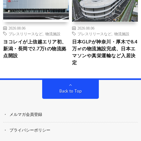
2026.08.06
2026.08.06
プレスリリースなど
,
物流施設
プレスリリースなど
,
物流施設
ヨコレイが上信越エリア初、
日本GLPが神奈川・厚木で8.4
新潟・長岡で2.7万tの物流拠
万㎡の物流施設完成、日本エ
点開設
マソンや真栄運輸など入居決
定
Back to Top
メルマガ会員登録
プライバシーポリシー