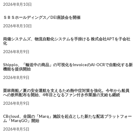
2026年8月10日
ＳＢＳホールディングス／DEI座談会を開催
2026年8月10日
両備システムズ、物流自動化システムを手掛ける 株式会社APTを子会社
化
2026年8月9日
Shippio、「輸送中の商品」の可視化をInvoiceのAI-OCRで自動化する新
機能を提供開始
2026年8月9日
栗林商船／夏の安全運航を支えるため熱中症対策を強化。今年から船員
への飲料配布を開始、4年目となるファン付き作業服の支給も継続
2026年8月9日
CBcloud、全国の「Marq」施設を起点とした新たな配送プラットフォー
ム「MarqGO」開始
2026年8月5日