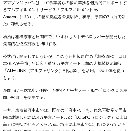
アマゾンジャパンは、EC事業者らの物流業務を包括的にサポートす
るフルフィルメントサービス「フルフィルメント by
Amazon（FBA）」の物流拠点を今夏以降、神奈川県内の2カ所で新
たに稼働させる。
場所は相模原市と座間市で、いずれも大手デベロッパーが開発した
先進的な物流施設を利用する。
公式には開示していないが、このうち相模原市の「相模原FC」は日
本GLPが手掛けた延床面積10万平方メートル超の大規模物流施設
「ALFALINK（アルファリンク）相模原3」を活用。1棟全体を使う
もよう。
座間市は三菱地所が開発した約4.4万平方メートルの「ロジクロス座
間小松原」を使用する。
一方、東京都府中市では、既存の「府中FC」を、東急不動産が同市
内に建設した約11.4万平方メートルの「LOGI’Q（ロジック）狭山日
高」に移転させるとみられる。埼玉県上尾市では、既に使っている