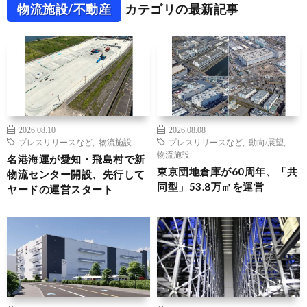
物流施設/不動産
カテゴリの最新記事
2026.08.10
2026.08.08
プレスリリースなど
,
物流施設
プレスリリースなど
,
動向/展望
,
物流施設
名港海運が愛知・飛島村で新
東京団地倉庫が60周年、「共
物流センター開設、先行して
同型」53.8万㎡を運営
ヤードの運営スタート