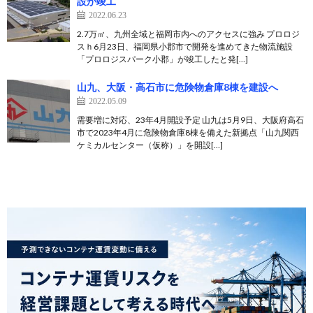
設が竣工
2022.06.23
2.7万㎡、九州全域と福岡市内へのアクセスに強み プロロジ
スｈ6月23日、福岡県小郡市で開発を進めてきた物流施設
「プロロジスパーク小郡」が竣工したと発[…]
山九、大阪・高石市に危険物倉庫8棟を建設へ
2022.05.09
需要増に対応、23年4月開設予定 山九は5月9日、大阪府高石
市で2023年4月に危険物倉庫8棟を備えた新拠点「山九関西
ケミカルセンター（仮称）」を開設[…]