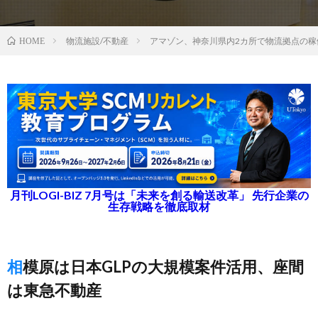
物流施設/不動産
アマゾン、神奈川県内2カ所で物流拠点の稼
HOME
月刊LOGI-BIZ 7月号は「未来を創る輸送改革」 先行企業の
生存戦略を徹底取材
相模原は日本GLPの大規模案件活用、座間
は東急不動産