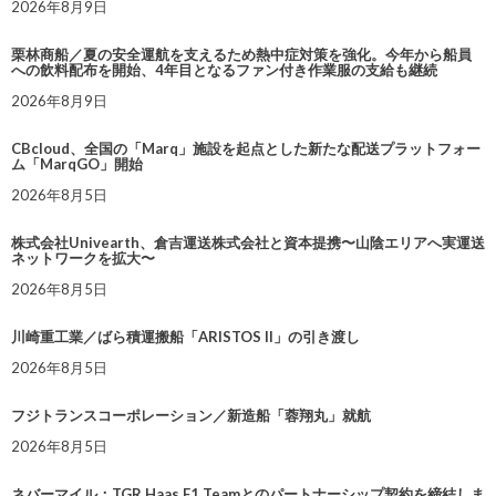
2026年8月9日
栗林商船／夏の安全運航を支えるため熱中症対策を強化。今年から船員
への飲料配布を開始、4年目となるファン付き作業服の支給も継続
2026年8月9日
CBcloud、全国の「Marq」施設を起点とした新たな配送プラットフォー
ム「MarqGO」開始
2026年8月5日
株式会社Univearth、倉吉運送株式会社と資本提携〜山陰エリアへ実運送
ネットワークを拡大〜
2026年8月5日
川崎重工業／ばら積運搬船「ARISTOS II」の引き渡し
2026年8月5日
フジトランスコーポレーション／新造船「蓉翔丸」就航
2026年8月5日
ネバーマイル：TGR Haas F1 Teamとのパートナーシップ契約を締結しま