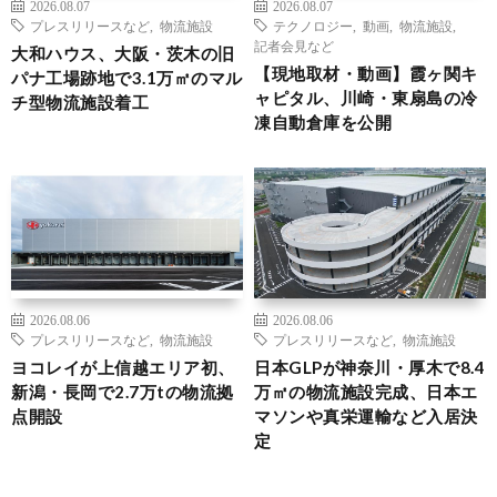
2026.08.07
2026.08.07
プレスリリースなど
,
物流施設
テクノロジー
,
動画
,
物流施設
,
記者会見など
大和ハウス、大阪・茨木の旧
【現地取材・動画】霞ヶ関キ
パナ工場跡地で3.1万㎡のマル
ャピタル、川崎・東扇島の冷
チ型物流施設着工
凍自動倉庫を公開
2026.08.06
2026.08.06
プレスリリースなど
,
物流施設
プレスリリースなど
,
物流施設
ヨコレイが上信越エリア初、
日本GLPが神奈川・厚木で8.4
新潟・長岡で2.7万tの物流拠
万㎡の物流施設完成、日本エ
点開設
マソンや真栄運輸など入居決
定