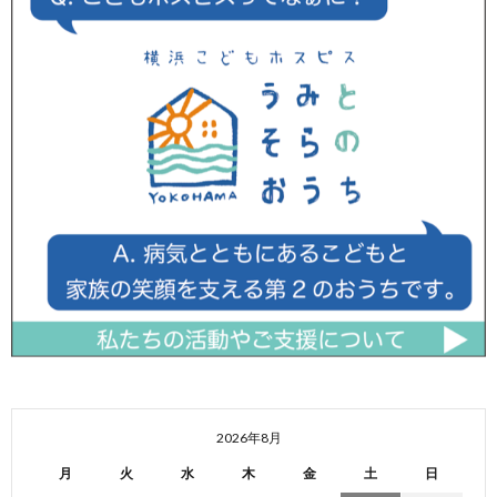
2026年8月
月
火
水
木
金
土
日