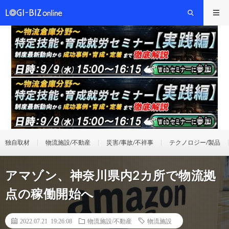
独自取材
物流施設/不動産
災害/事故/不祥事
テクノロジー/製品
アマゾン、神奈川県内2カ所で物流拠
点の稼働開始へ
2022.07.21 19:26:08
物流施設/不動産
物流施設