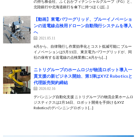
の持ち株会社、ふくおかフィナンシャルグループ（FG）と、
北陸銀行や北海道銀行を傘下に持つほくほ[…]
【動画】東電パワーグリッド、ブルーイノベーショ
ンの送電線点検用ドローン自動飛行システムを導入
へ
2021.05.11
6月から、自律飛行し作業効率化とコスト低減可能に ブルー
イノベーションは5月11日、東京電力パワーグリッドが、同
社の保有する送電線の点検業務に6月から[…]
ニトリグループのホームロジが物流ロボット導入一
貫支援の新ビジネス開始、第1弾はXYZ Roboticsと
代理販売契約締結
2026.02.16
デバンニング自動化支援 ニトリグループの物流企業ホームロ
ジスティクスは2月16日、ロボット開発を手掛けるXYZ
Roboticsのデバンニングロボット[…]