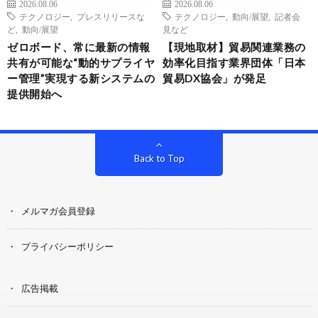
2026.08.06
2026.08.06
テクノロジー
,
プレスリリースな
テクノロジー
,
動向/展望
,
記者会
ど
,
動向/展望
見など
ゼロボード、常に最新の情報
【現地取材】貿易関連業務の
共有が可能な“動的サプライヤ
効率化目指す業界団体「日本
ー管理”実現する新システムの
貿易DX協会」が発足
提供開始へ
Back to Top
メルマガ会員登録
プライバシーポリシー
広告掲載