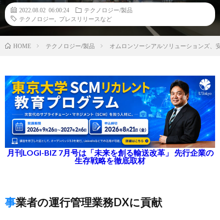
2022.08.02 06:00:24
テクノロジー/製品
テクノロジー
,
プレスリリースなど
テクノロジー/製品
オムロンソーシアルソリューションズ、
HOME
月刊LOGI-BIZ 7月号は「未来を創る輸送改革」 先行企業の
生存戦略を徹底取材
事業者の運行管理業務DXに貢献