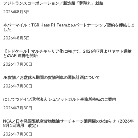
フジトランスコーポレーション／新造船「蓉翔丸」就航
2026年8月5日
ネバーマイル：TGR Haas F1 Teamとのパートナーシップ契約を締結しま
した
2026年8月5日
【トドケール】マルチキャリア化に向けて、2026年7月よりヤマト運輸
とのAPI連携を開始
2026年7月30日
JR貨物／お盆休み期間の貨物列車の運転計画について
2026年7月30日
にしてつドイツ現地法人 シュツットガルト事務所移転のご案内
2026年7月30日
NCA／日本発国際航空貨物燃油サーチャージ適用額のお知らせ（2026年
8月1日適用 改定）
2026年7月30日