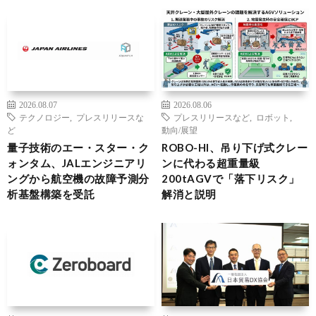
2026.08.07
2026.08.06
テクノロジー
,
プレスリリースな
プレスリリースなど
,
ロボット
,
ど
動向/展望
量子技術のエー・スター・ク
ROBO-HI、吊り下げ式クレー
ォンタム、JALエンジニアリ
ンに代わる超重量級
ングから航空機の故障予測分
200tAGVで「落下リスク」
析基盤構築を受託
解消と説明