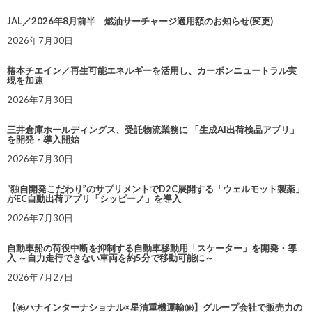
JAL／2026年8月前半 燃油サーチャージ適用額のお知らせ(変更)
2026年7月30日
椿本チエイン／再生可能エネルギーを活用し、カーボンニュートラル実
現を加速
2026年7月30日
三井倉庫ホールディングス、受託物流業務に 「生成AI出荷検品アプリ」
を開発・導入開始
2026年7月30日
“独自開発こだわり”のサプリメントでD2C展開する「ウェルモット製薬」
がEC自動出荷アプリ「シッピーノ」を導入
2026年7月30日
自動車船の荷役中断を抑制する自動車移動用「スケーター」を開発・導
入 ～自力走行できない車両を約5分で移動可能に～
2026年7月27日
【㈱ハナインターナショナル×星清重機運輸㈱】グループ会社で販売力の