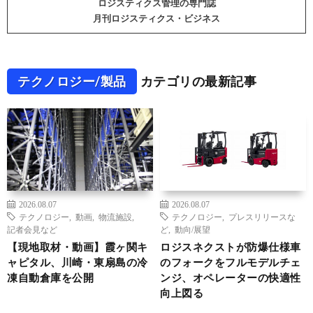
ロジスティクス管理の専門誌
月刊ロジスティクス・ビジネス
テクノロジー/製品
カテゴリの最新記事
2026.08.07
2026.08.07
テクノロジー
,
動画
,
物流施設
,
テクノロジー
,
プレスリリースな
記者会見など
ど
,
動向/展望
【現地取材・動画】霞ヶ関キ
ロジスネクストが防爆仕様車
ャピタル、川崎・東扇島の冷
のフォークをフルモデルチェ
凍自動倉庫を公開
ンジ、オペレーターの快適性
向上図る