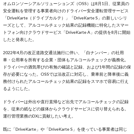
オムロンソーシアルソリューションズ（OSS）は8月1日、従業員の
安全運転を管理する事業者向けのドライバー安全運転管理サービス
「DriveKarte（ドライブカルテ）」「DriveKarte S」の新しいシリ
ーズとして、アルコールチェック結果の記録機能に特化したスマー
トフォン向けクラウドサービス「DriveKarte A」の提供を8月に開始
したと発表した。
2022年4月の改正道路交通法施行に伴い、「白ナンバー」の社用
車・公用車を所有する企業・団体もアルコールチェックが義務化。
ドライバーの酒気帯びの有無の確認と記録、および1年間の記録の保
存が必要になった。OSSでは法改正に対応し、乗車前と降車後に義
務付けられたアルコールチェック結果の記録をスマホで容易に行え
るようにした。
ドライバーは外出や直行直帰など出先でアルコールチェックの記録
を、従来の紙などの媒体からクラウドサービスに切り替えられる。
運行管理業務のDXに貢献したい考え。
既に「DriveKarte」や「DriveKarte S」を使っている事業者は同じ