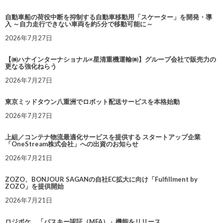
自動車船の荷役中断を抑制する自動車移動用「スケーター」を開発・導
入 ～自力走行できない車両を約5分で移動可能に～
2026年7月27日
【㈱ハナインターナショナル×星清重機運輸㈱】グループ会社で販売力の
更なる強化ねらう
2026年7月27日
東京ミッドタウン八重洲でロボット配送サービスを本格始動
2026年7月27日
上組／コンテナ物流最適化サービスを提供する スタートアップ企業
「OneStream株式会社」への出資のお知らせ
2026年7月21日
ZOZO、BONJOUR SAGANの自社EC拡大に向け「Fulfillment by
ZOZO」を提供開始
2026年7月21日
ロジポケ、「パスキー認証（MFA）」機能をリリース