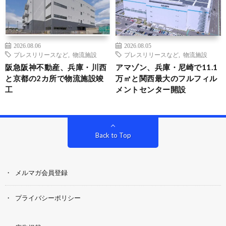
2026.08.06
2026.08.05
プレスリリースなど
,
物流施設
プレスリリースなど
,
物流施設
阪急阪神不動産、兵庫・川西
アマゾン、兵庫・尼崎で11.1
と京都の2カ所で物流施設竣
万㎡と関西最大のフルフィル
工
メントセンター開設
Back to Top
メルマガ会員登録
プライバシーポリシー