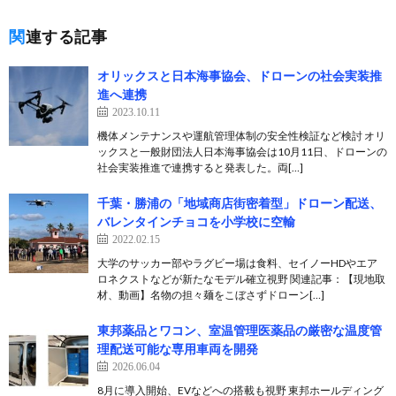
関連する記事
オリックスと日本海事協会、ドローンの社会実装推
進へ連携
2023.10.11
機体メンテナンスや運航管理体制の安全性検証など検討 オリ
ックスと一般財団法人日本海事協会は10月11日、ドローンの
社会実装推進で連携すると発表した。両[…]
千葉・勝浦の「地域商店街密着型」ドローン配送、
バレンタインチョコを小学校に空輸
2022.02.15
大学のサッカー部やラグビー場は食料、セイノーHDやエア
ロネクストなどが新たなモデル確立視野 関連記事：【現地取
材、動画】名物の担々麺をこぼさずドローン[…]
東邦薬品とワコン、室温管理医薬品の厳密な温度管
理配送可能な専用車両を開発
2026.06.04
8月に導入開始、EVなどへの搭載も視野 東邦ホールディング