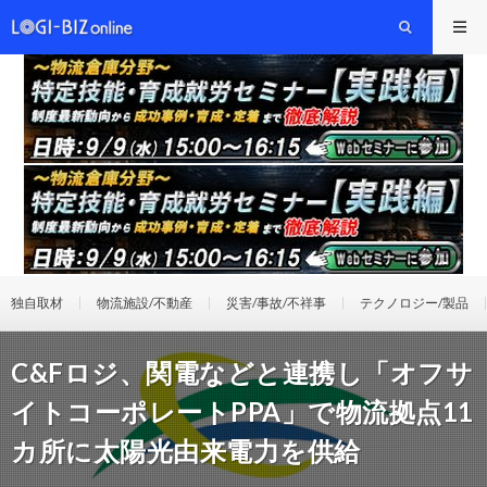
独自取材
物流施設/不動産
災害/事故/不祥事
テクノロジー/製品
C&Fロジ、関電などと連携し「オフサ
イトコーポレートPPA」で物流拠点11
カ所に太陽光由来電力を供給