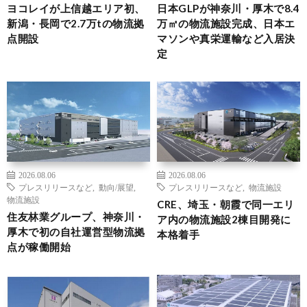
ヨコレイが上信越エリア初、
日本GLPが神奈川・厚木で8.4
新潟・長岡で2.7万tの物流拠
万㎡の物流施設完成、日本エ
点開設
マソンや真栄運輸など入居決
定
2026.08.06
2026.08.06
プレスリリースなど
,
動向/展望
,
プレスリリースなど
,
物流施設
物流施設
CRE、埼玉・朝霞で同一エリ
住友林業グループ、神奈川・
ア内の物流施設2棟目開発に
厚木で初の自社運営型物流拠
本格着手
点が稼働開始