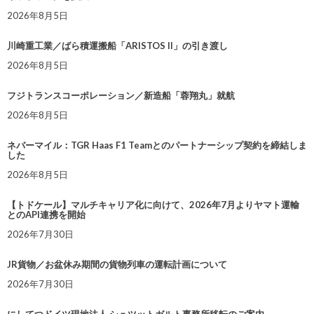
2026年8月5日
川崎重工業／ばら積運搬船「ARISTOS II」の引き渡し
2026年8月5日
フジトランスコーポレーション／新造船「蓉翔丸」就航
2026年8月5日
ネバーマイル：TGR Haas F1 Teamとのパートナーシップ契約を締結しま
した
2026年8月5日
【トドケール】マルチキャリア化に向けて、2026年7月よりヤマト運輸
とのAPI連携を開始
2026年7月30日
JR貨物／お盆休み期間の貨物列車の運転計画について
2026年7月30日
にしてつドイツ現地法人 シュツットガルト事務所移転のご案内