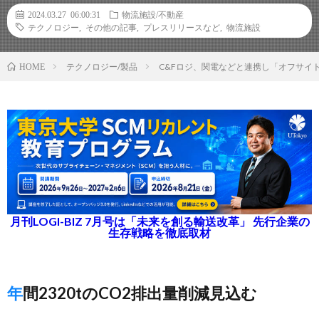
2024.03.27 06:00:31
物流施設/不動産
テクノロジー
,
その他の記事
,
プレスリリースなど
,
物流施設
テクノロジー/製品
C&Fロジ、関電などと連携し「オフサイ
HOME
月刊LOGI-BIZ 7月号は「未来を創る輸送改革」 先行企業の
生存戦略を徹底取材
年間2320tのCO2排出量削減見込む