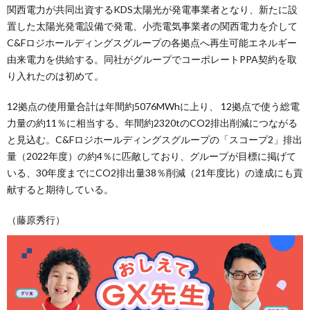
関西電力が共同出資するKDS太陽光が発電事業者となり、新たに設
置した太陽光発電設備で発電、小売電気事業者の関西電力を介して
C&Fロジホールディングスグループの各拠点へ再生可能エネルギー
由来電力を供給する。同社がグループでコーポレートPPA契約を取
り入れたのは初めて。
12拠点の使用量合計は年間約5076MWhに上り、 12拠点で使う総電
力量の約11％に相当する。年間約2320tのCO2排出削減につながる
と見込む。C&Fロジホールディングスグループの「スコープ2」排出
量（2022年度）の約4％に匹敵しており、グループが目標に掲げて
いる、30年度までにCO2排出量38％削減（21年度比）の達成にも貢
献すると期待している。
（藤原秀行）