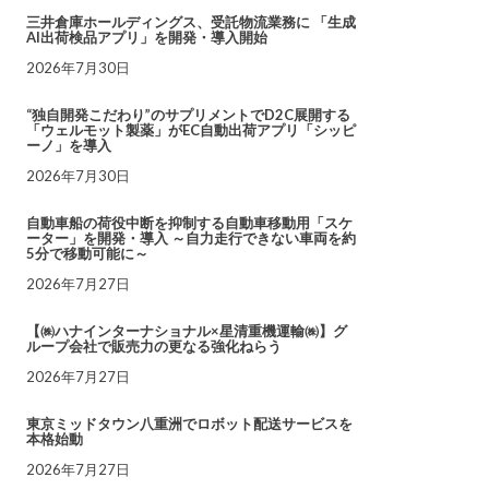
三井倉庫ホールディングス、受託物流業務に 「生成
AI出荷検品アプリ」を開発・導入開始
2026年7月30日
“独自開発こだわり”のサプリメントでD2C展開する
「ウェルモット製薬」がEC自動出荷アプリ「シッピ
ーノ」を導入
2026年7月30日
自動車船の荷役中断を抑制する自動車移動用「スケ
ーター」を開発・導入 ～自力走行できない車両を約
5分で移動可能に～
2026年7月27日
【㈱ハナインターナショナル×星清重機運輸㈱】グ
ループ会社で販売力の更なる強化ねらう
2026年7月27日
東京ミッドタウン八重洲でロボット配送サービスを
本格始動
2026年7月27日