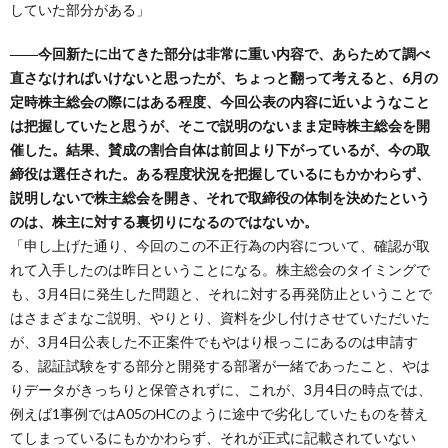
していた部分がある」
――今回新たに出てきた部分は非常に重い内容で、あらためて調べ
直さなければいけないと思ったが、ちょっと翻って考えると、6月の
定時株主総会の際にはある程度、今回公表の内容に近いようなこと
は把握していたと思うが、そこで説明のないまま定時株主総会を開
催した。結果、賛成の割合自体は前回より下がっているが、今の取
締役は選任された。ある程度状況を把握しているにもかかわらず、
説明しないで株主総会を開き、それで取締役の体制を決めたという
のは、株主に対する裏切りになるのではないか。
「申し上げた通り、今回のこの不正行為の内容について、確認が取
れて入手したのは昨日ということになる。株主総会のタイミングで
も、3月4日に発生した問題と、それに対する再発防止ということで
はさまざまなご説明、やりとり、資料を少し付けさせていただいた
が、3月4日公表した不正案件でもやはり根っこにあるのは申請す
る、認証試験をする部分と開発する部署が一緒であったこと、やは
りデータがきっちりと保管されずに、これが、3月4日の時点では、
例えば1事例ではA05のHCのように途中で劣化していたものを替え
てしまっているにもかかわらず、それが正式に記載されていない