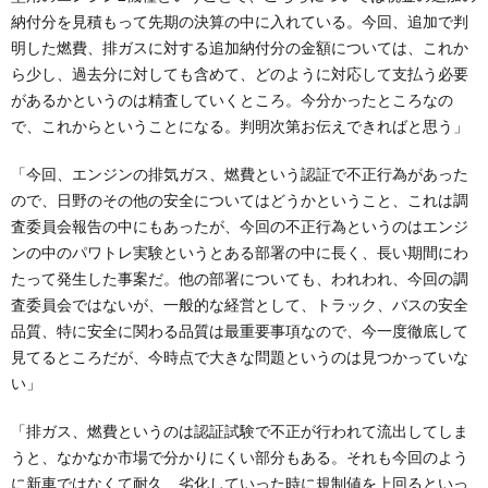
納付分を見積もって先期の決算の中に入れている。今回、追加で判
明した燃費、排ガスに対する追加納付分の金額については、これか
ら少し、過去分に対しても含めて、どのように対応して支払う必要
があるかというのは精査していくところ。今分かったところなの
で、これからということになる。判明次第お伝えできればと思う」
「今回、エンジンの排気ガス、燃費という認証で不正行為があった
ので、日野のその他の安全についてはどうかということ、これは調
査委員会報告の中にもあったが、今回の不正行為というのはエンジ
ンの中のパワトレ実験というとある部署の中に長く、長い期間にわ
たって発生した事案だ。他の部署についても、われわれ、今回の調
査委員会ではないが、一般的な経営として、トラック、バスの安全
品質、特に安全に関わる品質は最重要事項なので、今一度徹底して
見てるところだが、今時点で大きな問題というのは見つかっていな
い」
「排ガス、燃費というのは認証試験で不正が行われて流出してしま
うと、なかなか市場で分かりにくい部分もある。それも今回のよう
に新車ではなくて耐久、劣化していった時に規制値を上回るといっ