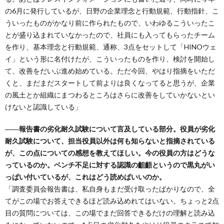
の6月に発行しているが、日野の企業理念と行動規範、行動指針、こ
ういったものがかなり前に作られたもので、いわゆるこういったこ
とが盛り込まれていなかったので、社員にも入ってもらったチーム
を作り、基本理念と行動規範、通称、3点をセットして「HINOウェ
イ」という形に名付けたが、こういったものを作り、検討を開始し
て、改善をだいぶ進め始めている。ただ今回、やはり指摘をいただ
くと、まだまだスタートして前よりは良くなってると思うが、企業
の風土とか組織にまつわるところはさらに改善をしていかないとい
けないと認識している」
――報告書の劣化耐久試験について言及している部分。役員が劣化
耐久試験について、担当役員以外は何も知らないと指摘されている
が、この点についての感想を教えてほしい。今の役員の方はどうな
っているのか。ベンチ不足に対する認識の齟齬というので黒丸がい
っぱい付いているが、これはどう読めばいいのか。
「調査委員会報告書は、私自身もまだ受け取ったばかりなので、全
てがこの場でお答えできるほど読み込めれてはいない。ちょっと2点
目の質問については、この場でまだ回答できるだけの理解と読み込