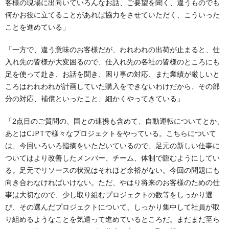
客様の現場に出向いていろんなお話、ご要望を聞く、違うものでも
何かお役に立てることがあれば協力をさせていただく、こういった
ことを進めている」
「一方で、違う意味のお客様だが、われわれの出荷が止まると、仕
入れ先の皆様が大変困るので、仕入れ先の各社の皆様のところにも
足を使って赴き、お話を聞き、困り事の対応、また業績が厳しいと
ころはわれわれが計画していた購入をできないわけだから、その部
分の対応、補償といったこと、細かくやってきている」
「2点目のご質問の、国との連携も含めて、自動運転についてとか、
あとはCJPTで様々なプロジェクトをやっている。こちらについて
は、今回いろいろ指摘をいただいているので、足元の新しい仕事に
ついてはより改善したメンバー、チーム、体制で臨むようにしてい
る。足元でリソースの状況はそれほど余裕がない。今回の問題にも
向き合わなければいけない。ただ、やはり将来のお客様のための仕
事は大切なので、少し取り組むプロジェクトの数等をしっかり選
び、その選んだプロジェクトについて、しっかり集中して社員が取
り組めるようなことを気遣って進めているところだ。まだまだ至ら