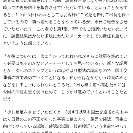
調査委員会に委嘱をして、今回、調査報告をしながらわれわれの現
時点での再発防止を報告させていただいている。ということからす
ると、1つずつわれわれとしてもお客様にご迷惑を掛けて出荷を停止
しているので、前へ進めることをやっているが、今日ご報告をさせ
ていただいたり、この場でも第1部、2部でもご指摘いただいたよう
に、調査結果はかなり多岐にわたりメーカーとしての責任も重たい
というふうに感じている」
「今後については、次に向かってわれわれがさらに対応を進めてい
く必要はあるのかなとメーカーとしても思っているが、新たな認可
とか、次へのステップというのはやはり型式の認証なので、国土交
通省の方で決めていくことになる。私からはなかなか（時期のめど
などを）申し上げられないところだ。1日も早く前へ進むためには、
今回の問題を重く受け止めて、しっかり進めていくということだと
思う」
「少し補足をさせていただくと、3月4日以降も国土交通省からもや
はり日野のこの不正があった事実に踏まえて、足元で確認、再生に
向けてやっている試験、確認の試験、技術検証という名前でやって