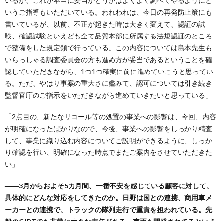
いるが、これが本当に妥当かどうかはよくよく調べてやるようにと
いうご指導もいただいている。われわれは、今日の再発防止策にも
書いているが、以前、不正が起きた時は大きく変えて、認証の試
験、確認試験といえども全て品質本部に所属する法規認証のところ
で整備をした規定類で行っている。この内容については島本先生も
いらっしゃる調査委員会の方も進め方が妥当であるということを確
認していただきながら、1つ1つ確実に前に進めていこうと思ってい
る。ただ、やはり事案の重大さに鑑みて、認可については引き続き
監督官庁のご指示をいただきながら進めていきたいと思っている」
「2点目の、新たなリコール等の処置の事業への影響は、今回、内容
が明確になったばかりなので、今後、事業への影響をしっかり精査
して、事業に織り込む内容についてご説明ができるように、しっか
り確認を行い、明確になった時点でまたご案内をさせていただきた
い」
――3月からおよそ5カ月間、一番不安を感じている顧客に対して、
具体的にどんな対応をしてきたのか。日野は国との連携、商用車メ
ーカーとの連携で、トラックの隊列走行で重責を担われている。先