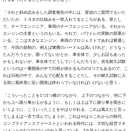
「それと斜め読みをした調査報告の中には、冒頭のご質問でもいた
だいたが、トヨタの仕組みを一部入れてるところがある、形とし
て。チーフエンジニア、車両のチーフエンジニアがいる。それから
エンジンの主査というのもいる。それで、パワトレの実験の部署が
いる。ここは大きなエンジン、車両のプロジェクトであれば横通し
で、今回の規制の、例えば燃費のハードルは高いけれど、どうなっ
たんだろうとか、困ってないかとか、車全体で、少しお話もあった
かもしれないが、車全体でどうしていくんだろうか。劣化耐久試験
というのは一番開発の中で日程が掛かるものの1つでもあるので、こ
れは日程の中で、みんなで心配をすることだし、その耐久試験に入
る前に最終形に近い開発は終わっていなければいけないと思う」
「こういったことを1つ1つ横のつながり、上下のつながり、特に下
から上へ困り事が上がるように、もしくは上は下に困り事を聞きに
いくように、こういったことをやはりやれる、これは風土だと言っ
てしまえば一言で済んでしまうが、これはやはりこれからの時代、
コンプライアンスファーストといわれる時代には、大切な経営マネ
ジメントの1つではないのかと思っている。3カ月といわれたリード