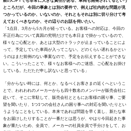
般のCJPTでも非常に大きな責任がある、車両も開発されてるという
ところだが、今回の事象とは別の要件で、例えば社内的な問題が見
つかっているのか、いないのか、それともそれは別に切り分けて考
えておくべきなのか、その辺りのお話を伺いたい。
「1点目、3月から5カ月が経っている。お客様への対応は、今回の
不正行為について真因の究明だけでも本日まで掛かっているので、
様々なご心配とか、あとは大型のトラックが止まっていることによ
って、予定していた車両が入ってこない。どのくらい遅れるかとい
うのはまだ前例のない事案なので、予定をお伝えすることができな
い。こういったことで、様々なお客様へのご迷惑、ご心配をお掛け
している。ただただ申し訳ないと思っている」
「分からない時には、何とか、なるべくお客さまの近くへというこ
とで、われわれのメーカーからも四十数名のメンバーが販売会社に
赴いて、そこに常駐して、販売会社とともにお客様の困り事、ご要
望を聞いたり、1つ1つの会社さんの困り事への対応を聞いたりとい
うようなことをしている。本来であれば問題を早く直し、新たな車
をお届けしたりすることが一番だとは思うが、やはり今回起きた事
象が重たいため、全員で、メーカーの社員全員で手分けをして、お