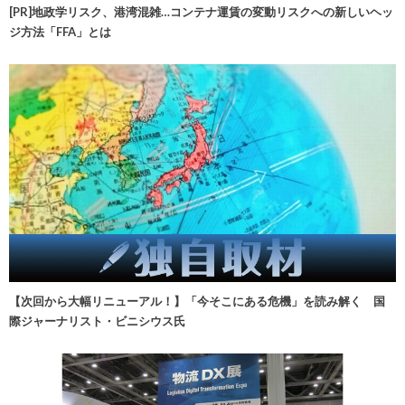
[PR]地政学リスク、港湾混雑…コンテナ運賃の変動リスクへの新しいヘッ
ジ方法「FFA」とは
【次回から大幅リニューアル！】「今そこにある危機」を読み解く 国
際ジャーナリスト・ビニシウス氏