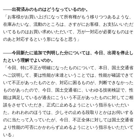
――出荷済みのものはどうなっているのか。
「お客様がお買い上げになって所有権がもう移りつつあるような、
在庫みたいな、流動のところは、さすがにお客様、お支払いいただ
いてるものはお買い求めいただいて、万が一対応が必要なものはそ
のあと対応するという形になると思う」
――今回新たに追加で判明した分については、今日、出荷を停止し
たという理解でよいのか。
「今回、特に不正が明確になったものについて、本日、国土交通省
へご説明して、要は性能が未達ということでは、性能が確認できて
いて不正があったものとか、対応に困るものが、判断できなかった
ものがあったので、今日、国土交通省に、いわゆる技術検証で、性
能は満足しているが過去にこういう不正があったものに対してご相
談をさせていただき、正式に止めるようにという指示をいただい
た。われわれのほうでは、少しその止める段取りとかはお伺いする
のに当たって入っていたが、今日、不正全体に対しては国土交通省
より性能の可否にかかわらず止めるようにという指示をいただいて
いる」