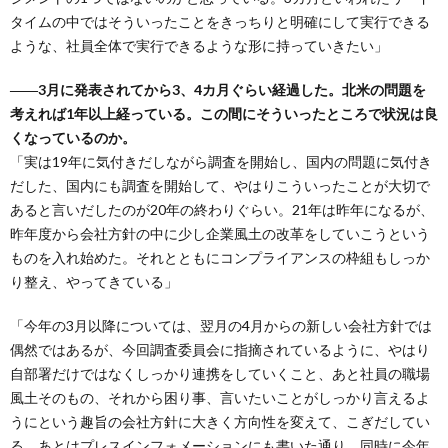
タイムの中ではそういったことをきっちりと明確にして実行できる
ような、社員全体で実行できるような形に持っていきたい」
――3月に発表されてから3、4カ月ぐらい経過した。北米の問題を
考えれば1年以上経っている。この間にそういったところで状況は良
くなっているのか。
「実は19年に気付きだしながら調査を開始し、国内の問題に気付き
だした、国内にも調査を開始して、やはりこういったことが大切で
あると言いだしたのが20年の終わりぐらい。21年は昨年になるが、
昨年度から会社方針の中に少し企業風土の改革をしていこうという
ものを入れ始めた。それとともにコンプライアンスの枠組もしっか
り整え、やってきている」
「今年の3月以降については、翌月の4月からの新しい会社方針では
偶然ではあるが、今回調査委員会に指摘されているように、やはり
自部署だけではなくしっかり連携をしていくこと、あと社員の職場
風土そのもの、それから困り事、言いたいことがしっかり言えるよ
うにという趣旨の会社方針に大きく方向性を変えて、こぎだしてい
る。あとはプレスインフォメーションにも書いた通り、同時に今年