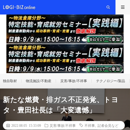
独自取材
物流施設/不動産
災害/事故/不祥事
テクノロジー/製品
新たな燃費・排ガス不正発覚、トヨ
タ・豊田社長は「大変遺憾」
2022.08.05 15:33:09
災害/事故/不祥事
不祥事
,
記者会見など