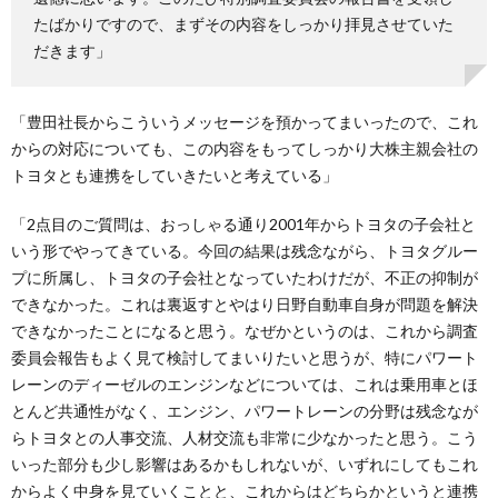
たばかりですので、まずその内容をしっかり拝見させていた
だきます」
「豊田社長からこういうメッセージを預かってまいったので、これ
からの対応についても、この内容をもってしっかり大株主親会社の
トヨタとも連携をしていきたいと考えている」
「2点目のご質問は、おっしゃる通り2001年からトヨタの子会社と
いう形でやってきている。今回の結果は残念ながら、トヨタグルー
プに所属し、トヨタの子会社となっていたわけだが、不正の抑制が
できなかった。これは裏返すとやはり日野自動車自身が問題を解決
できなかったことになると思う。なぜかというのは、これから調査
委員会報告もよく見て検討してまいりたいと思うが、特にパワート
レーンのディーゼルのエンジンなどについては、これは乗用車とほ
とんど共通性がなく、エンジン、パワートレーンの分野は残念なが
らトヨタとの人事交流、人材交流も非常に少なかったと思う。こう
いった部分も少し影響はあるかもしれないが、いずれにしてもこれ
からよく中身を見ていくことと、これからはどちらかというと連携