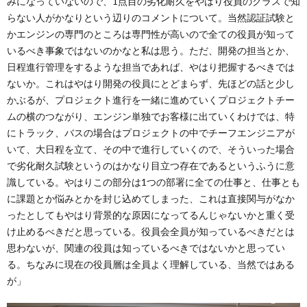
みになっていないので、1点目の劣化耐久をやはり役員のクラスで知
らない人がかなりという辺りのコメントについて。当然認証試験と
かエンジンの専門のところは専門性が高いので全ての役員が知って
いるべき事象ではないのかなと私は思う。ただ、開発の担当とか、
日程進行管理をするような担当であれば、やはり把握するべきでは
ないか。これはやはり開発の役員にとどまらず、先ほどの話と少し
かぶるが、プロジェクト進行を一緒に進めていくプロジェクトチー
ムの横のつながり、エンジン単独でお客様に出ていくわけでは、特
にトラック、バスの場合はプロジェクトの中でチーフエンジニアが
いて、大日程を立て、その中で進行していくので、そういった場合
で劣化耐久試験というのはかなり目立つ存在であるというふうに意
識している。やはりこの部分は1つの部署に全ての仕事と、仕事とも
に課題とか悩みとかを封じ込めてしまった、これは直接関与がなか
ったとしてもやはり背景的な原因になってるんじゃないかと重く受
け止めるべきだと思っている。役員会全員が知っているべきだとは
思わないが、関連の役員は知っているべきではないかと思ってい
る。ちなみに現在の役員層は全員よく理解している、当然ではある
が」