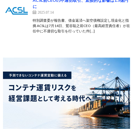
ACSL前CEOの不適切取引、直接的な影響は1.5億円
に
2025.07.14
特別調査委が報告書、借金返済へ架空債権設定し現金化と指
摘 ACSLは7月14日、鷲谷聡之前CEO（最高経営責任者）が在
任中に不適切な取引を行っていた件[…]