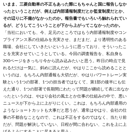
いまま、三菱自動車の不正もあった際にもちゃんと国に報告しなか
ったということだが、例えば内部通報制度だとか監査制度だとか、
その辺りに不備がなかったのか。報告書でもいろいろ触れられてい
るが、どうしてこういうことが下から上がってこなかったのか。
「当社においても、今、足元のところではもう内部通報制度やコン
プライアンス系の仕組みを充実させ、まだまだ、より透明性のある
職場、会社にしていきたいというふうに思っており、そういったこ
とを充実させていこうとしている。今回の調査報告を、私自身も
300ページをきっちり今から読み込みたいと思う。昨日の時点で見
れるだけは一気に、斜めに読んだが、やはりここから読めることと
いうのは、もちろん内部通報も大切だが、やはりパワートレーン実
験という1つの部署、1つの担当者ではなくて、第1部の後半にも伝
えた通り、1つの部署で長期間にわたって問題が継続して表に出なか
ったというのは、やはり会社の風土とか仕事の仕組みの中で、悪い
ニュースが下から上に上がりにくい。これは、もちろん内部通用の
ようなショートカットも大事だと思うが、通常はやはり、会社の仕
事の不都合なことなので、これは不正をするのではなく、当たり前
だが、問題が解決していない、日程が間に合わない、これを上に上
げるようにすることに尽きると思う」