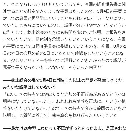
と。そこからしっかりひもといていっても、今回の調査報告書に関
連することが想定できるような事案はあったので、3月4日の事案に
対しての真因と再発防止ということをわれわれメーカーなりにやっ
ていた。こちらについては少し、説明が分かりやすかったかどうか
は別として、株主総会のときにも時間を掛けてご説明、ご報告をさ
せていただいて、新体制を承認いただいたということになる。今回
の事案については調査委員会に委嘱していたものを、今回、8月の2
日の本日の会見の前の1日にいただいて確認をしたということにな
る。少しリアリティーを持ってご理解いただきたかったので説明が
冗長で長くなったかもしれないが、そういった内容だ」
――株主総会の場で3月4日に報告した以上の問題が発生しそうだ、
みたいな説明はしていない？
「はい。その時点ではやはりまだ追加の不正行為があるかどうかは
明確になっていなかったし、われわれも情報を正式に、というか情
報をいただけていなかったので、その時点で分かる範囲のことをご
説明し、ご質問に答えて、株主総会を執り行ったということだ」
――足かけ20年弱にわたって不正がずっとあったまま、是正されな