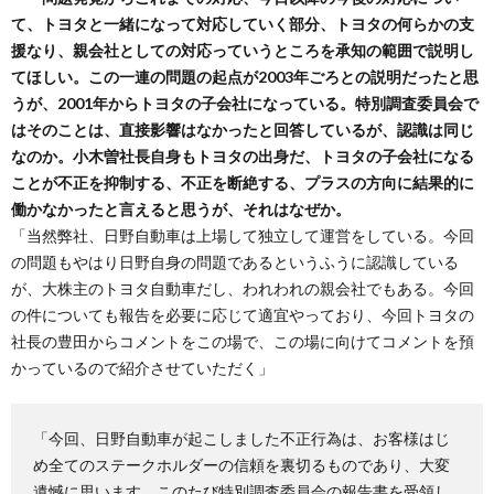
て、トヨタと一緒になって対応していく部分、トヨタの何らかの支
援なり、親会社としての対応っていうところを承知の範囲で説明し
てほしい。この一連の問題の起点が2003年ごろとの説明だったと思
うが、2001年からトヨタの子会社になっている。特別調査委員会で
はそのことは、直接影響はなかったと回答しているが、認識は同じ
なのか。小木曽社長自身もトヨタの出身だ、トヨタの子会社になる
ことが不正を抑制する、不正を断絶する、プラスの方向に結果的に
働かなかったと言えると思うが、それはなぜか。
「当然弊社、日野自動車は上場して独立して運営をしている。今回
の問題もやはり日野自身の問題であるというふうに認識している
が、大株主のトヨタ自動車だし、われわれの親会社でもある。今回
の件についても報告を必要に応じて適宜やっており、今回トヨタの
社長の豊田からコメントをこの場で、この場に向けてコメントを預
かっているので紹介させていただく」
「今回、日野自動車が起こしました不正行為は、お客様はじ
め全てのステークホルダーの信頼を裏切るものであり、大変
遺憾に思います。このたび特別調査委員会の報告書を受領し