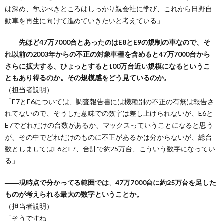
は深め、学ぶべきところはしっかり親会社に学び、これから日野自
動車を再生に向けて進めていきたいと考えている」
――先ほど47万7000台とあったのはE8とE9の規制の車なので、そ
れ以前の2003年からの不正の対象車種を含めると47万7000台から
さらに拡大する、ひょっとすると100万台近い規模になるというこ
ともあり得るのか。その規模感をどう見ているのか。
（担当者説明）
「E7とE6については、調査報告書には機種別の不正の有無は報告さ
れてないので、そうした意味での数字は差し上げられないが、E6と
E7でどれだけの台数があるか、マックスっていうことになると思う
が、その中でどれだけのものに不正があるかは分からないが、総台
数としましてはE6とE7、合計で約25万台、こういう数字になってい
る」
――現時点で分かってる範囲では、47万7000台に約25万台を足した
ものが考えられる最大の数字ということか。
（担当者説明）
「そうですね」