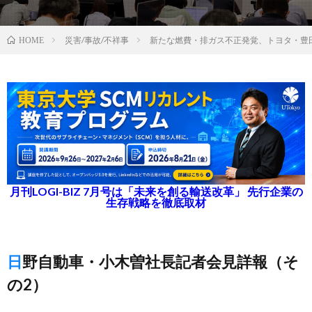
災害/事故/不祥事
新たな燃費・排ガス不正発覚、トヨタ・豊
HOME
月刊LOGI-BIZ 7月号は「未来を創る輸送改革」 先行企業の
生存戦略を徹底取材
日野自動車・小木曽社長記者会見詳報（そ
の2）