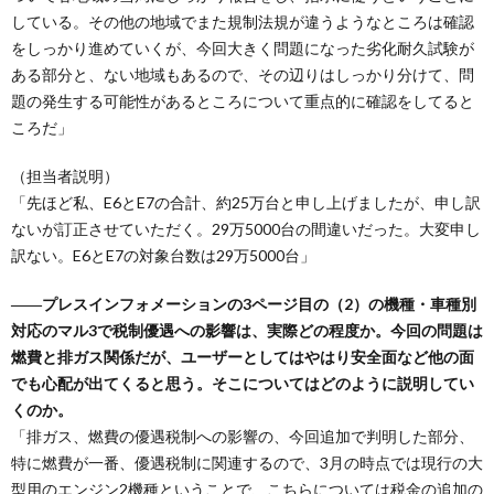
している。その他の地域でまた規制法規が違うようなところは確認
をしっかり進めていくが、今回大きく問題になった劣化耐久試験が
ある部分と、ない地域もあるので、その辺りはしっかり分けて、問
題の発生する可能性があるところについて重点的に確認をしてると
ころだ」
（担当者説明）
「先ほど私、E6とE7の合計、約25万台と申し上げましたが、申し訳
ないが訂正させていただく。29万5000台の間違いだった。大変申し
訳ない。E6とE7の対象台数は29万5000台」
――プレスインフォメーションの3ページ目の（2）の機種・車種別
対応のマル3で税制優遇への影響は、実際どの程度か。今回の問題は
燃費と排ガス関係だが、ユーザーとしてはやはり安全面など他の面
でも心配が出てくると思う。そこについてはどのように説明してい
くのか。
「排ガス、燃費の優遇税制への影響の、今回追加で判明した部分、
特に燃費が一番、優遇税制に関連するので、3月の時点では現行の大
型用のエンジン2機種ということで、こちらについては税金の追加の