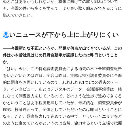
ぬとこはあるかもしれないが、将来に向けての取り組みについて
も、今回の件から多くを学んで、より良い取り組みができるように
臨んでいきたい」
悪いニュースが下から上に上がりにくい
――今回新たな不正というか、問題が何点か出てきているが、この
件は小木曽社長はじめ日野自動車が認識したのは昨日ということ
か。
「はい。今回、この特別調査委員会による過去の不正全容調査報告
をいただいたのは昨日。全容は昨日。実際は特別調査委員会に全面
的に調査をお願いしているので、われわれも1つ1つの過去のデー
タ、インタビュー、あとはデジタルのデータ、会議議事録等は一緒
になって調査協力をしているので、どのような進捗で進めてきてる
かということはある程度把握していたが、最終的な、調査委員会が
確認、検証終わって、全体としていただいたのは昨日ということに
なる。ただ、調査協力して進めている中で、どういったエリアをど
のように進めているかというのは当然、協力するという立場で把握