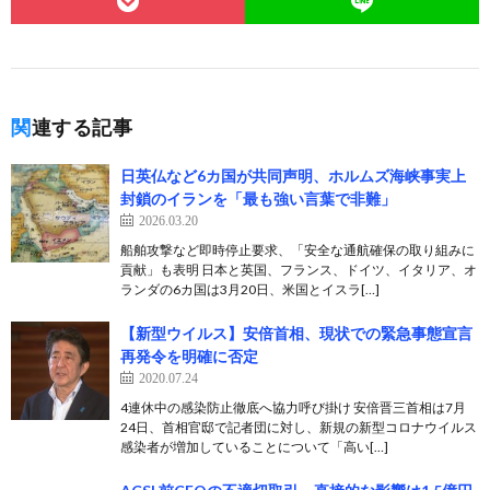
関連する記事
日英仏など6カ国が共同声明、ホルムズ海峡事実上
封鎖のイランを「最も強い言葉で非難」
2026.03.20
船舶攻撃など即時停止要求、「安全な通航確保の取り組みに
貢献」も表明 日本と英国、フランス、ドイツ、イタリア、オ
ランダの6カ国は3月20日、米国とイスラ[…]
【新型ウイルス】安倍首相、現状での緊急事態宣言
再発令を明確に否定
2020.07.24
4連休中の感染防止徹底へ協力呼び掛け 安倍晋三首相は7月
24日、首相官邸で記者団に対し、新規の新型コロナウイルス
感染者が増加していることについて「高い[…]