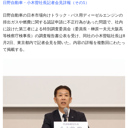
日野自動車・小木曽社長記者会見詳報（その1）
日野自動車の日本市場向けトラック・バス用ディーゼルエンジンの
排出ガスや燃費に関する認証申請に不正行為があった問題で、社内
に設けた第三者による特別調査委員会（委員長・榊原一夫元大阪高
等検察庁検事長）の調査報告書公表を受け、同社の小木曽聡社長は8
月2日、東京都内で記者会見を開いた。内容の詳報を複数回にわたっ
て掲載する。