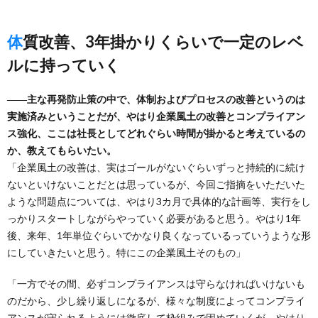
体質改善、3年掛かりくらいで一定のレベ
ルに持っていく
――主な再発防止策の中で、体制およびプロセスの改善というのは
実施済みということだが、やはり企業風土の改善とコンプライアン
ス強化、ここは社長としてどれぐらい時間が掛かると考えているの
か、教えてもらいたい。
「企業風土の改善は、実はゴールがないぐらいずっと持続的に続け
ないといけないことだとは思っているが、今回ご指摘をいただいた
ような問題点については、やはり3カ月で具体的な計画等、実行をし
っかりスタートしながらやっていく必要があると思う。やはり1年
後、来年、1年単位ぐらいでかなり良くなっているっていうような形
にしていきたいと思う。特にこの企業風土そのもの」
「一方でその間、必ずコンプライアンスは守らなければいけないも
のだから、少し繰り返しになるが、様々な制度によってコンプライ
アンスが守られるようには徹底して枠組みで固めていくが、やはり