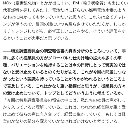
NOx（窒素酸化物）とかが出にくい、PM（粒子状物質）も出にくい
代替燃料を探してみたり、電池だけに頼らない燃料電池水素のよう
なものに向かってもやっていきたいと思うが、これらは全てチャレ
ンジが伴うので、冒頭の話にいつも戻らさせていただくが、しっか
りチャレンジしながら、必ず正しいことをやる、そういう評価をす
るということが大事だと思っている」
――特別調査委員会の調査報告書の真因分析のところについて、非
常に多くの従業員の方がグローバルな仕向け地の拡大や多くの車
種、バリエーションを維持することは今の日野にとって現実的では
ないと受け止めているとのくだりがある。これが今回の問題につな
がったという認識を持っていることがうかがわれるというところま
で言及している。これはかなり重い指摘だと思うが、従業員の方々
の受け止めについて、トップとしてどういうふうに考えているか。
「今回の特別調査委員会の報告の中には、私たちの社員の声がしっ
かり入っていると理解している。これは、われわれ経営陣が重く受
け止めて彼らの声に向き合って、経営に生かしていく、もしくは経
営のかなりの部分を変えていかなければいけないと考えている」