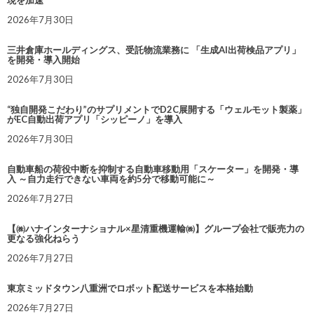
2026年7月30日
三井倉庫ホールディングス、受託物流業務に 「生成AI出荷検品アプリ」
を開発・導入開始
2026年7月30日
“独自開発こだわり”のサプリメントでD2C展開する「ウェルモット製薬」
がEC自動出荷アプリ「シッピーノ」を導入
2026年7月30日
自動車船の荷役中断を抑制する自動車移動用「スケーター」を開発・導
入 ～自力走行できない車両を約5分で移動可能に～
2026年7月27日
【㈱ハナインターナショナル×星清重機運輸㈱】グループ会社で販売力の
更なる強化ねらう
2026年7月27日
東京ミッドタウン八重洲でロボット配送サービスを本格始動
2026年7月27日