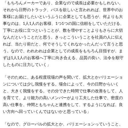
「もちろんメーカーであり、企業なので成長は必要かもしれない。
それから日野のトラック、バスを欲しいと言われれば、世界中のお
客様にお届けしたいというふうに企業としても思うが、何よりも大
事なのは、1人1人のお客様、1つ1つの国に信頼をしていただける、
丁寧にお役に立つということが、数を増やすことよりもさらに大切
なんだということだと思う。きっとこういうことを社員の人に伝え
れば、当たり前だと、何でそうしてくれなかったんだって言うと思
う。なので、われわれは企業としての成長をもちろん目指すが、ま
ずは1人1人のお客様へ丁寧に向き合える、品質の良い、法令を順守
したものに注力していく」
「そのために、ある程度現場の声を聞いて、拡大とかバリエーショ
ンについては少し我慢をする。場合によって、今の日野からいく
と、大きく我慢をする。その分できた時間で仕事の改善をして、人
を育てて、より能力の高いメンバーがより工夫した仕事で、密度の
高い仕事を、仲間ともちゃんと連携をして、するようになれば、良
い方向へ回っていくんではないかと思っている」
「なので、グローバルの拡大とか、バリエーションっていうこと、