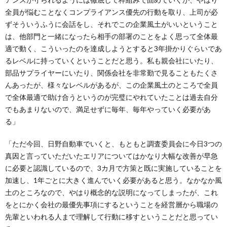
全員が悩むことなくコンプライアンス優先の行動を取り、上司が必
ずそういうふうに会話をし、それでこの企業風土がいいということ
は、他部門と一緒になったら相手の部署のことをよく思って全体最
適で動く、こういったのを達成しようとすると3年掛かりぐらいであ
るレベルに持っていくということだと思う。私も親会社にいたり、
部品サプライヤーにいたり、関係会社を非常勤で見ることもたくさ
んあったが、様々なレベルがあるが、この企業風土のところで全員
で全体最適で助け合うというのが完璧にやれていたことは過去自分
でもあまりないので、満足せずに毎年、毎年やっていく必要があ
る」
「ただ今回、日野自動車でいくと、もともと調査委員会に今日3つの
真因と言っていただいたエリアについてはかなり大幅な改善が早急
に必要と認識しているので、3カ月で方策と既に実施していることを
加速し、1年ごとに大きく進んでいく必要があると思う。なかなか風
土のところなので、やはり概念的な説明になってしまったが、これ
をとにかく会社の最優先事項にするということを経営層から職場の
先輩といわれる人まで理解して行動に移すということだと思ってい