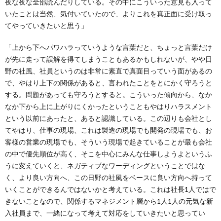
夜な夜な全部読んだりしている。その中にこういった意見も入って
いたことは当然、気付いていたので、よりこれを真正面に受け取っ
てやっていきたいと思う」
「上から下へパワハラっていうような言葉だと、ちょっと言葉だけ
が先に走って誤解を得てしまうこともあるかもしれないが、やや日
野の社風、社員というのは非常に素直で真面目っていう面があるの
で、やはり上下の関係があると、言われたことをとにかく守ろうと
する。問題があっても守ろうとすると。こういった傾向から、なか
なか下から上に上がりにくかったということもやはりハラスメント
という以前にあったと、あると認識している。この辺りも会社とし
てやはり、仕事の現場、これは製造の現場でも開発の現場でも、お
客様の営業の現場でも、そういう現場で起きていることが最も会社
の中で優先順位が高く、そこを中心にみんな仕事しようよというふ
うに変えていくと、ネガティブなワーディングということではな
く、より良い方向へ、この日野の社風をベースに良い方向へ持って
いくことができるんではないかと考えている。これは社長1人ではで
きないことなので、関係するマネジメント層から1人1人の元気な新
入社員まで、一緒になって考えて対応をしていきたいと思ってい