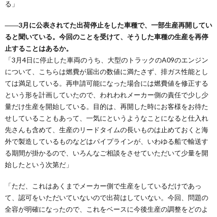
る」
――3月に公表されてた出荷停止をした車種で、一部生産再開してい
ると聞いている。今回のことを受けて、そうした車種の生産を再停
止することはあるか。
「3月4日に停止した車両のうち、大型のトラックのA09のエンジン
について、こちらは燃費が届出の数値に満たさず、排ガス性能とし
ては満足している。再申請可能になった場合には燃費値を修正する
という形を計画していたので、われわれメーカー側の責任で少し少
量だけ生産を開始している。目的は、再開した時にお客様をお待た
せしていることもあって、一気にというようなことになると仕入れ
先さんも含めて、生産のリードタイムの長いものは止めておくと海
外で製造しているものなどはパイプラインが、いわゆる船で輸送す
る期間が掛かるので、いろんなご相談をさせていただいて少量を開
始したという次第だ」
「ただ、これはあくまでメーカー側で生産をしているだけであっ
て、認可をいただいていないので出荷はしていない。今回、問題の
全容が明確になったので、これをベースに今後生産の調整をどのよ