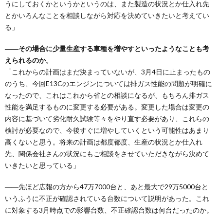
うにしておくかというかというのは、また製造の状況とか仕入れ先
とかいろんなことを相談しながら対応を決めていきたいと考えてい
る」
――その場合に少量生産する車種を増やすといったようなことも考
えられるのか。
「これからの計画はまだ決まっていないが、3月4日に止まったもの
のうち、今回E13Cのエンジンについては排ガス性能の問題が明確に
なったので、これはこれから省との相談になるが、もちろん排ガス
性能を満足するものに変更する必要がある。変更した場合は変更の
内容に基づいて劣化耐久試験等々をやり直す必要があり、これらの
検討が必要なので、今後すぐに増やしていくという可能性はあまり
高くないと思う。将来の計画は都度都度、生産の状況とか仕入れ
先、関係会社さんの状況にもご相談をさせていただきながら決めて
いきたいと思っている」
――先ほど広報の方から47万7000台と、あと最大で29万5000台と
いうふうに不正が確認されている台数について説明があった。これ
に対象する3月時点での影響台数、不正確認台数は何台だったのか。