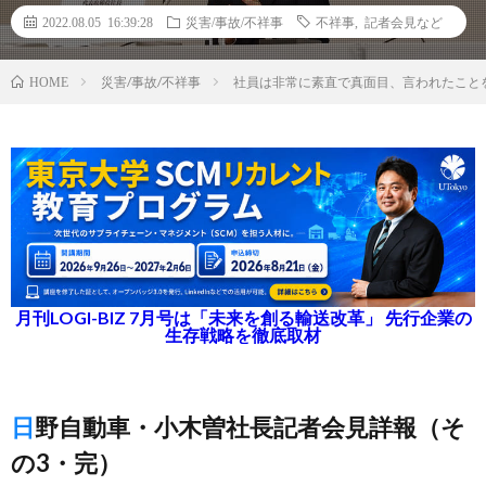
2022.08.05 16:39:28
災害/事故/不祥事
不祥事
,
記者会見など
災害/事故/不祥事
社員は非常に素直で真面目、言われたこと
HOME
月刊LOGI-BIZ 7月号は「未来を創る輸送改革」 先行企業の
生存戦略を徹底取材
日野自動車・小木曽社長記者会見詳報（そ
の3・完）