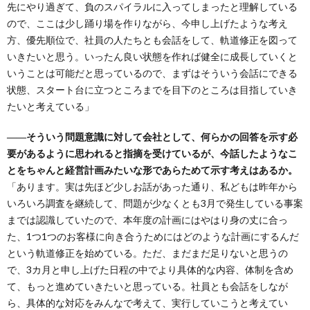
先にやり過ぎて、負のスパイラルに入ってしまったと理解している
ので、ここは少し踊り場を作りながら、今申し上げたような考え
方、優先順位で、社員の人たちとも会話をして、軌道修正を図って
いきたいと思う。いったん良い状態を作れば健全に成長していくと
いうことは可能だと思っているので、まずはそういう会話にできる
状態、スタート台に立つところまでを目下のところは目指していき
たいと考えている」
――そういう問題意識に対して会社として、何らかの回答を示す必
要があるように思われると指摘を受けているが、今話したようなこ
とをちゃんと経営計画みたいな形であらためて示す考えはあるか。
「あります。実は先ほど少しお話があった通り、私どもは昨年から
いろいろ調査を継続して、問題が少なくとも3月で発生している事案
までは認識していたので、本年度の計画にはやはり身の丈に合っ
た、1つ1つのお客様に向き合うためにはどのような計画にするんだ
という軌道修正を始めている。ただ、まだまだ足りないと思うの
で、3カ月と申し上げた日程の中でより具体的な内容、体制を含め
て、もっと進めていきたいと思っている。社員とも会話をしなが
ら、具体的な対応をみんなで考えて、実行していこうと考えてい