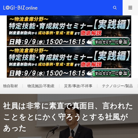
独自取材
物流施設/不動産
災害/事故/不祥事
テクノロジー/製品
社員は非常に素直で真面目、言われた
ことをとにかく守ろうとする社風が
あった