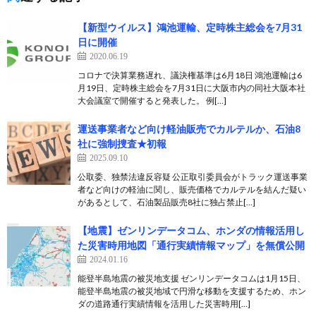
【新型ウイルス】鴻池運輸、定時株主総会を7月31
日に開催
2020.06.19
コロナで決算業務遅れ、議決権基準は6月18日 鴻池運輸は6
月19日、定時株主総会を7月31日に大阪市内の同社大阪本社
大会議室で開催すると発表した。 例[…]
運送事業者など向け軽油販売でカルテルか、石油8
社に強制捜査★初報
2025.09.10
公取委、独禁法違反容疑 公正取引委員会がトラック運送事業
者など向けの軽油に関し、販売価格でカルテルを結んだ疑い
があるとして、石油製品販売8社に独占禁止[…]
【地震】ゼンリンデータコム、ホンダの情報活用し
た災害時用地図「通行実績情報マップ」を無償公開
2024.01.16
能登半島地震の被災地支援 ゼンリンデータコムは1月15日、
能登半島地震の被災地域で円滑な移動を支援するため、ホン
ダの道路通行実績情報を活用した災害時用[…]