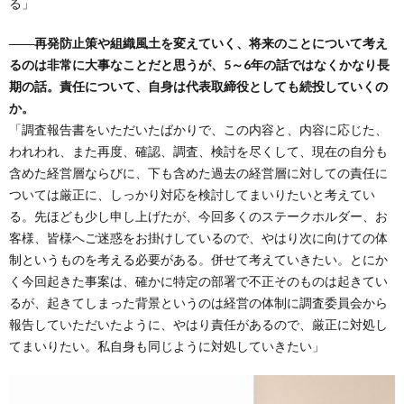
る」
――再発防止策や組織風土を変えていく、将来のことについて考え
るのは非常に大事なことだと思うが、5～6年の話ではなくかなり長
期の話。責任について、自身は代表取締役としても続投していくの
か。
「調査報告書をいただいたばかりで、この内容と、内容に応じた、
われわれ、また再度、確認、調査、検討を尽くして、現在の自分も
含めた経営層ならびに、下も含めた過去の経営層に対しての責任に
ついては厳正に、しっかり対応を検討してまいりたいと考えてい
る。先ほども少し申し上げたが、今回多くのステークホルダー、お
客様、皆様へご迷惑をお掛けしているので、やはり次に向けての体
制というものを考える必要がある。併せて考えていきたい。とにか
く今回起きた事案は、確かに特定の部署で不正そのものは起きてい
るが、起きてしまった背景というのは経営の体制に調査委員会から
報告していただいたように、やはり責任があるので、厳正に対処し
てまいりたい。私自身も同じように対処していきたい」