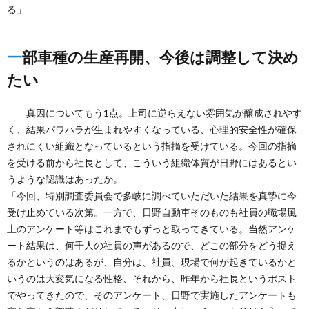
る」
一部車種の生産再開、今後は調整して決め
たい
――真因についてもう1点。上司に逆らえない雰囲気が醸成されやす
く、結果パワハラが生まれやすくなっている、心理的安全性が確保
されにくい組織となっているという指摘を受けている。今回の指摘
を受ける前から社長として、こういう組織体質が日野にはあるとい
うような認識はあったか。
「今回、特別調査委員会で多岐に調べていただいた結果を真摯に今
受け止めている次第。一方で、日野自動車そのものも社員の職場風
土のアンケート等はこれまでもずっと取ってきている。当然アンケ
ート結果は、何千人の社員の声があるので、どこの部分をどう捉え
るかというのはあるが、自分は、社員、現場で何が起きているかと
いうのは大変気になる性格、それから、昨年から社長というポスト
でやってきたので、そのアンケート、日野で実施したアンケートも