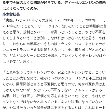
る中で今回のような問題が起きている。ディーゼルエンジンの将来
はどうなっていくのか。
小木曽社長
「実際、E6が2003年からの規制、E7、2005年、E8、2009年、E9、
2016年ということで、リードタイム、短いということは時期的に言
えると思う。規制とかハードルが高いということと、やはり不正を
してしまうということは別にしなければいけないんだと思う。やは
り、これからの自動車というものはトラック、バス、まさにカーボ
ンニュートラルに与える影響も大きいし、乗用車も同じだと思うの
で、どんどんクリーンにCO2を減らしていくというチャレンジはや
はり必要だと思う」
「これを安心してチャレンジする、安全にチャレンジする、こうい
ったことが大切なので、確かにE7のスケジューリングと不正には何
らかの、因果関係と言うと不適切だと思うので、何か相互作用はあ
るかもしれないが、かといって不正をしない、チャレンジはする、
結果に対しては正しい評価と対応をするといったことが、やはりポ
イントなんではないかと思っている。あまり説明になっていない
が、やはりそういった背景が基に不正をするよりは、これにミート