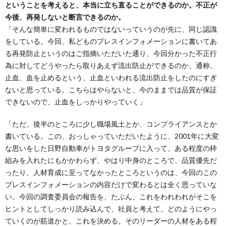
ということを考えると、本当に立ち直ることができるのか。不正が
今後、再発しないと断言できるのか。
「そんな簡単に変われるものではないっていうのが先に、同じ認識
をしている。今回、私どものプレスインフォメーションに書いてあ
る再発防止というのはご指摘いただいた通り、今回分かった不正行
為に対してどうやったら取りあえず流出防止ができるのか、通称、
止血、血を止めるという、止血といわれる流出防止をしたのにすぎ
ないと思っている。こちらはやらないと、今のままでは品質が保証
できないので、止血をしっかりやっていく」
「ただ、後半のところに少し職場風土とか、コンプライアンスとか
書いている。この、おっしゃっていただいたように、2001年に大変
な思いをした日野自動車がトヨタグループに入って、ある程度の枠
組みを入れたにもかかわらず、やはり中身のところで、品質優先だ
ったり、人材育成に至ってなかったところというのは、今回のこの
プレスインフォメーションの内容だけで変わるとは全く思っていな
い。今回の調査委員会の報告を、たぶん、これをわれわれがそこを
ヒントとしてしっかり読み込んで、社員と考えて、どのようにやっ
ていくのが筋道かと、これを決める。そのリーダーの人材をある程