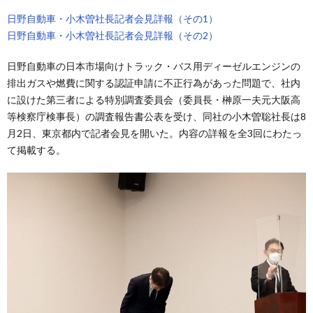
日野自動車・小木曽社長記者会見詳報（その1）
日野自動車・小木曽社長記者会見詳報（その2）
日野自動車の日本市場向けトラック・バス用ディーゼルエンジンの
排出ガスや燃費に関する認証申請に不正行為があった問題で、社内
に設けた第三者による特別調査委員会（委員長・榊原一夫元大阪高
等検察庁検事長）の調査報告書公表を受け、同社の小木曽聡社長は8
月2日、東京都内で記者会見を開いた。内容の詳報を全3回にわたっ
て掲載する。