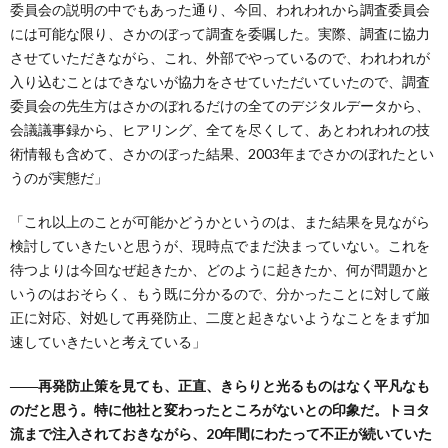
委員会の説明の中でもあった通り、今回、われわれから調査委員会
には可能な限り、さかのぼって調査を委嘱した。実際、調査に協力
させていただきながら、これ、外部でやっているので、われわれが
入り込むことはできないが協力をさせていただいていたので、調査
委員会の先生方はさかのぼれるだけの全てのデジタルデータから、
会議議事録から、ヒアリング、全てを尽くして、あとわれわれの技
術情報も含めて、さかのぼった結果、2003年までさかのぼれたとい
うのが実態だ」
「これ以上のことが可能かどうかというのは、また結果を見ながら
検討していきたいと思うが、現時点でまだ決まっていない。これを
待つよりは今回なぜ起きたか、どのように起きたか、何が問題かと
いうのはおそらく、もう既に分かるので、分かったことに対して厳
正に対応、対処して再発防止、二度と起きないようなことをまず加
速していきたいと考えている」
――再発防止策を見ても、正直、きらりと光るものはなく平凡なも
のだと思う。特に他社と変わったところがないとの印象だ。トヨタ
流まで注入されておきながら、20年間にわたって不正が続いていた