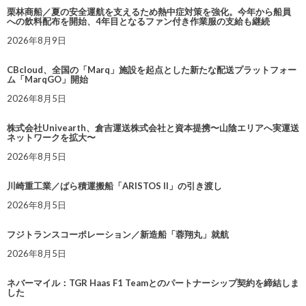
栗林商船／夏の安全運航を支えるため熱中症対策を強化。今年から船員
への飲料配布を開始、4年目となるファン付き作業服の支給も継続
2026年8月9日
CBcloud、全国の「Marq」施設を起点とした新たな配送プラットフォー
ム「MarqGO」開始
2026年8月5日
株式会社Univearth、倉吉運送株式会社と資本提携〜山陰エリアへ実運送
ネットワークを拡大〜
2026年8月5日
川崎重工業／ばら積運搬船「ARISTOS II」の引き渡し
2026年8月5日
フジトランスコーポレーション／新造船「蓉翔丸」就航
2026年8月5日
ネバーマイル：TGR Haas F1 Teamとのパートナーシップ契約を締結しま
した