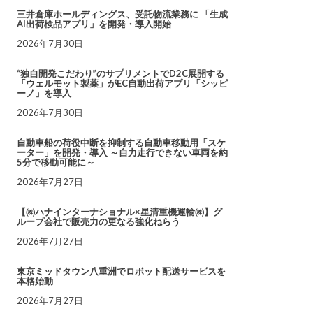
三井倉庫ホールディングス、受託物流業務に 「生成
AI出荷検品アプリ」を開発・導入開始
2026年7月30日
“独自開発こだわり”のサプリメントでD2C展開する
「ウェルモット製薬」がEC自動出荷アプリ「シッピ
ーノ」を導入
2026年7月30日
自動車船の荷役中断を抑制する自動車移動用「スケ
ーター」を開発・導入 ～自力走行できない車両を約
5分で移動可能に～
2026年7月27日
【㈱ハナインターナショナル×星清重機運輸㈱】グ
ループ会社で販売力の更なる強化ねらう
2026年7月27日
東京ミッドタウン八重洲でロボット配送サービスを
本格始動
2026年7月27日