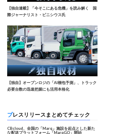
【独自連載】「今そこにある危機」を読み解く 国
際ジャーナリスト・ビニシウス氏
【独自】オープンロジの「AI梱包予測」、トラック
必要台数の迅速把握にも活用本格化
プレスリリースまとめてチェック
CBcloud、全国の「Marq」施設を起点とした新た
な配送プラットフォーム「MarqGO」開始