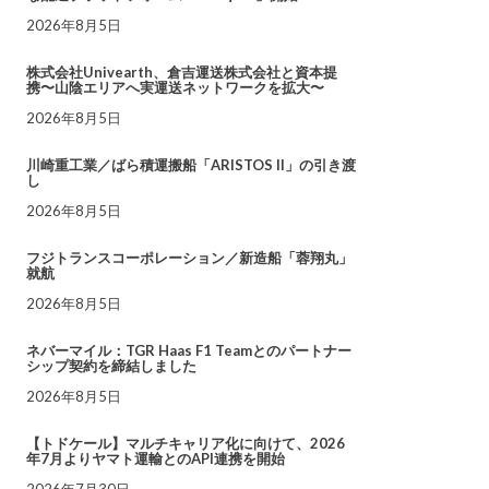
2026年8月5日
株式会社Univearth、倉吉運送株式会社と資本提
携〜山陰エリアへ実運送ネットワークを拡大〜
2026年8月5日
川崎重工業／ばら積運搬船「ARISTOS II」の引き渡
し
2026年8月5日
フジトランスコーポレーション／新造船「蓉翔丸」
就航
2026年8月5日
ネバーマイル：TGR Haas F1 Teamとのパートナー
シップ契約を締結しました
2026年8月5日
【トドケール】マルチキャリア化に向けて、2026
年7月よりヤマト運輸とのAPI連携を開始
2026年7月30日