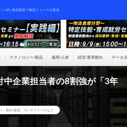
ーン,3PL,独自取材で物流ニュースを配信
事
テクノロジー/製品
雇用/人材
経営/業界動向
データ/
討中企業担当者の8割強が「3年
ト
,
動向/展望
,
プレスリリースなど