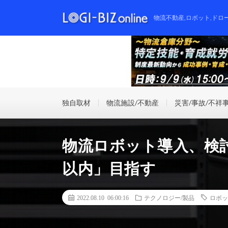
物流不動産,ロボット,ドロ
独自取材
物流施設/不動産
災害/事故/不祥
物流ロボット導入、検
以内」目指す
2022.08.10 06:00:16
テクノロジー/製品
ロボッ