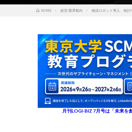
経営/業界動向
物流ロボット導入、検討
HOME
月刊LOGI-BIZ 7月号は「未