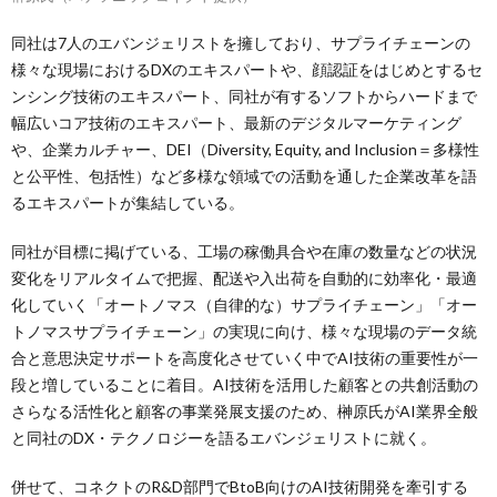
同社は7人のエバンジェリストを擁しており、サプライチェーンの
様々な現場におけるDXのエキスパートや、顔認証をはじめとするセ
ンシング技術のエキスパート、同社が有するソフトからハードまで
幅広いコア技術のエキスパート、最新のデジタルマーケティング
や、企業カルチャー、DEI（Diversity, Equity, and Inclusion＝多様性
と公平性、包括性）など多様な領域での活動を通した企業改革を語
るエキスパートが集結している。
同社が目標に掲げている、工場の稼働具合や在庫の数量などの状況
変化をリアルタイムで把握、配送や入出荷を自動的に効率化・最適
化していく「オートノマス（自律的な）サプライチェーン」「オー
トノマスサプライチェーン」の実現に向け、様々な現場のデータ統
合と意思決定サポートを高度化させていく中でAI技術の重要性が一
段と増していることに着目。AI技術を活用した顧客との共創活動の
さらなる活性化と顧客の事業発展支援のため、榊原氏がAI業界全般
と同社のDX・テクノロジーを語るエバンジェリストに就く。
併せて、コネクトのR&D部門でBtoB向けのAI技術開発を牽引する