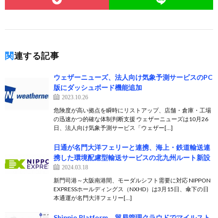
関連する記事
ウェザーニューズ、法人向け気象予測サービスのPC
版にダッシュボード機能追加
2023.10.26
危険度が高い拠点を瞬時にリストアップ、店舗・倉庫・工場
の迅速かつ的確な体制判断支援 ウェザーニューズは10月26
日、法人向け気象予測サービス「ウェザー[…]
日通が名門大洋フェリーと連携、海上・鉄道輸送連
携した環境配慮型輸送サービスの北九州ルート新設
2024.03.18
新門司港～大阪南港間、モーダルシフト需要に対応 NIPPON
EXPRESSホールディングス（NXHD）は3月15日、傘下の日
本通運が名門大洋フェリー[…]
Shippio Platform、貿易管理クラウドでマイルスト