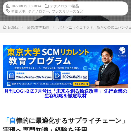
2022.08.19 18:18:44
テクノロジー/製品
幹部人事
,
テクノロジー
,
プレスリリースなど
経営/業界動向
パナソニックコネクト、新たな公式エバンジェ
HOME
月刊LOGI-BIZ 7月号は「未来を創る輸送改革」 先行企業の
生存戦略を徹底取材
「自律的に最適化するサプライチェーン」
実現へ専門知識・経験を活用