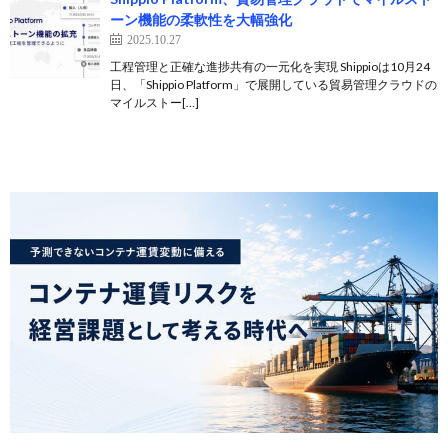
ーン機能の柔軟性を大幅強化
2025.10.27
工程管理と正確な進捗共有の一元化を実現 Shippioは10月24
日、「Shippio Platform」で展開している貿易管理クラウドの
マイルストー[…]