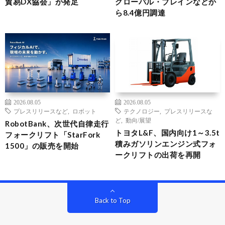
貿易DX協会」が発足
グローバル・ブレインなどか
ら8.4億円調達
2026.08.05
2026.08.05
プレスリリースなど
,
ロボット
テクノロジー
,
プレスリリースな
ど
,
動向/展望
RobotBank、次世代自律走行
トヨタL&F、国内向け1～3.5t
フォークリフト「StarFork
積みガソリンエンジン式フォ
1500」の販売を開始
ークリフトの出荷を再開
Back to Top