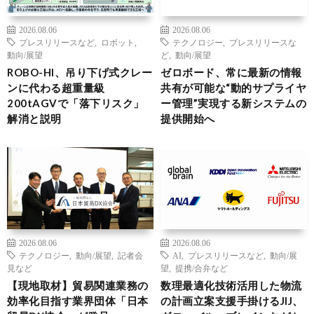
2026.08.06
2026.08.06
プレスリリースなど
,
ロボット
,
テクノロジー
,
プレスリリースな
動向/展望
ど
,
動向/展望
ROBO-HI、吊り下げ式クレー
ゼロボード、常に最新の情報
ンに代わる超重量級
共有が可能な“動的サプライヤ
200tAGVで「落下リスク」
ー管理”実現する新システムの
解消と説明
提供開始へ
2026.08.06
2026.08.06
テクノロジー
,
動向/展望
,
記者会
AI
,
プレスリリースなど
,
動向/展
見など
望
,
提携/合弁など
【現地取材】貿易関連業務の
数理最適化技術活用した物流
効率化目指す業界団体「日本
の計画立案支援手掛けるJIJ、