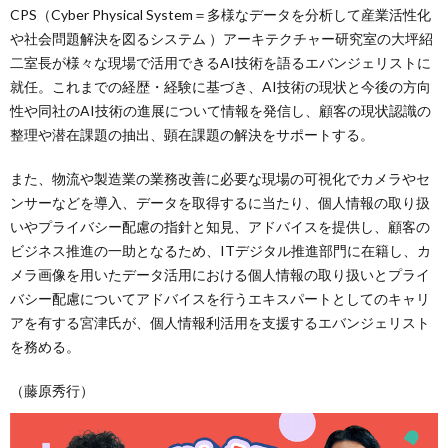
CPS（Cyber Physical System＝多様なデータを分析して産業活性化
や社会問題解決を図るシステム ）アーキテクチャー研究室の大坪紹
二室長が様々な現場で活用できるAI技術を語るエバンジェリストに
就任。これまでの経歴・経験に基づき、AI技術の現状と今後の方向
性や同社のAI技術の進展について情報を発信し、顧客の現状認識の
整理や潜在課題の抽出、顕在課題の解決をサポートする。
また、物流や製造業の業務改善に必要な現場の可視化でカメラやセ
ンサーなどを導入、データを取得するに当たり、個人情報の取り扱
いやプライバシー配慮の指針と知見、アドバイスを提供し、顧客の
ビジネス推進の一助となるため、ITデジタル推進部門に在籍し、カ
メラ画像を用いたデータ活用における個人情報の取り扱いとプライ
バシー配慮についてアドバイスを行うエキスパートとしてのキャリ
アを有する宮津氏が、個人情報利活用を支援するエバンジェリスト
を務める。
（藤原秀行）