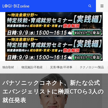
独自取材
物流施設/不動産
災害/事故/不祥事
テクノロジー/製品
パナソニックコネクト、新たな公式
エバンジェリストに榊原CTOら3人の
就任発表