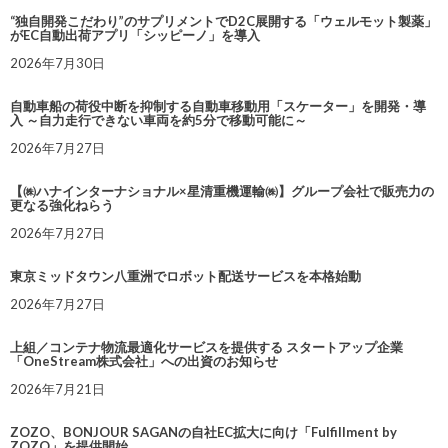
“独自開発こだわり”のサプリメントでD2C展開する「ウェルモット製薬」
がEC自動出荷アプリ「シッピーノ」を導入
2026年7月30日
自動車船の荷役中断を抑制する自動車移動用「スケーター」を開発・導
入 ～自力走行できない車両を約5分で移動可能に～
2026年7月27日
【㈱ハナインターナショナル×星清重機運輸㈱】グループ会社で販売力の
更なる強化ねらう
2026年7月27日
東京ミッドタウン八重洲でロボット配送サービスを本格始動
2026年7月27日
上組／コンテナ物流最適化サービスを提供する スタートアップ企業
「OneStream株式会社」への出資のお知らせ
2026年7月21日
ZOZO、BONJOUR SAGANの自社EC拡大に向け「Fulfillment by
ZOZO」を提供開始